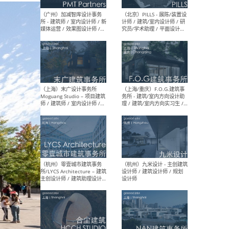
（上海）十方圆国际 - 资深专
（上海
案负责人 / 主案设计师 / 设
建筑
计师助理 / 软装设计师 / 软
/ 
装设计师助理
师 
（上海）Link-Arc建筑事务所
（上
- 项目建筑师 / 建筑设计师 –
& A
复杂几何造型 / 媒体主管 /
主创
学术研究专员 / 实习生计划
案深
软装
（方
（无锡）春山在望 - 实习生 /
（贵阳
方案设计师 / 软装设计师 /
迈德
方案设计师主管 / 平面设计
观设
师
可）