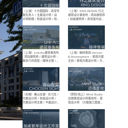
设计师 / 研究员
Arc
媒体
生（
（上海）上海建筑设计研究
（北
院有限公司 沈钺建筑创作工
师（
作室（FREE STUDIO）- 助理
建筑
建筑师 / 驻场建筑师 / 实习
设计
生
实习
（上海）雁飞建筑事务所
（上
Yanfei architects - 助理建
VIS
筑师 / 建筑实习生（长期有
室内
效）
软装