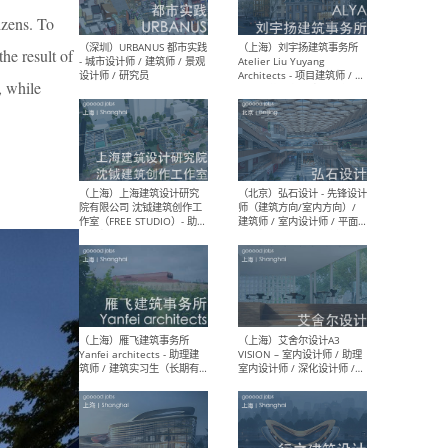
izens. To
the result of
（北京）LOD朗奥建筑 - 资深
（杭
, while
室内建筑师 / 产品研发及新
Bob
媒体运营设计师 / FF&E软装
/ 
设计师 / 深化设计师 / 实习
装设
生
（北京）SHUYAN design -
（上
项目负责人Project Manager
mea
/项目建筑师Project
/ 
Architect / 助理建筑师
师 
Assistant Architect / 创始
请）
人助理Founder's Assistant
/ 实习生Intern
（深圳）URBANUS 都市实践
（上
- 城市设计师 / 建筑师 / 景观
Atel