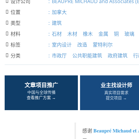
设计公司
:
BEAUPRÉ MICHAUD and Associates (

位置
:
加拿大

类型
:
建筑

材料
:
石材
木材
橡木
金属
铜
玻璃

标签
:
室内设计
改造
蒙特利尔

分类
:
市政厅
公共职能建筑
政府建筑
行

文章项目推广
业主找设计师
中国与全球传播
真实项目需求
查看推广方案 →
提交项目 →
Beaupré Michaud et A
感谢