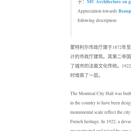
MU Architecture on 
于：
Beaupr
Appreciation towards
following description:
蒙特利尔市政厅建于1872年
计的市政厅建筑。其第二帝国
了城市的法裔文化传统。192
时增高了一层。
The Montreal City Hall was built 
in the country to have been desi
monumental scale reflect the city
French heritage. In 1922, a devas
reconstructed and raised by one a