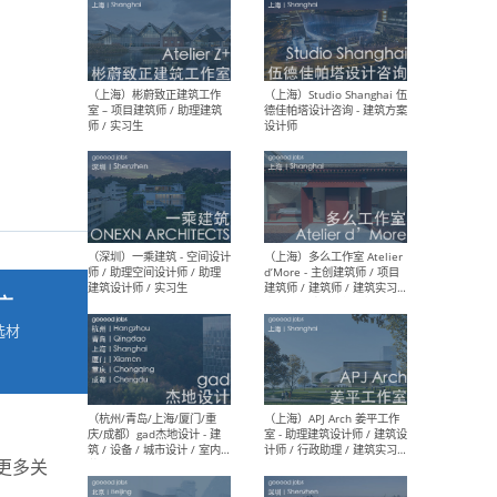
最新工作
按地区查看 ：
全部
|
北方
|
长江
|
华南
（上海）彬蔚致正建筑工作
（上海
室 – 项目建筑师 / 助理建筑
德佳
师 / 实习生
设计
广
选材
→
（深圳）一乘建筑 - 空间设计
（上
师 / 助理空间设计师 / 助理
d’M
建筑设计师 / 实习生
建筑
生 
。更多关