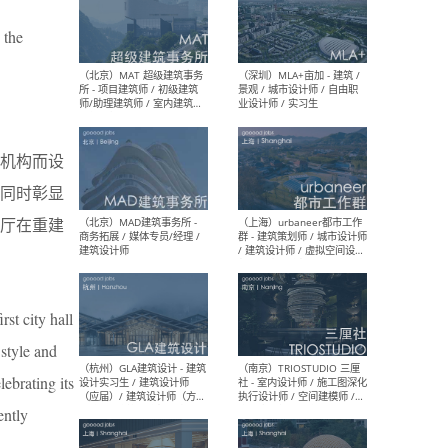
 the
（杭州/青岛/上海/厦门/重
（上海
庆/成都）gad杰地设计 - 建
室 
筑 / 设备 / 城市设计 / 室内 /
计师
幕墙 / BIM / 成本 / 工程 / 运
生
营 / 品牌 / 观点views / 实习
等
理机构而设
，同时彰显
政厅在重建
（北京）MAT 超级建筑事务
（深圳
所 - 项目建筑师 / 初级建筑
景观
师/助理建筑师 / 室内建筑师
业设
/ 实习生
st city hall
 style and
ebrating its
（北京）MAD建筑事务所 -
（上
ently
商务拓展 / 媒体专员/经理 /
群 
建筑设计师
/ 