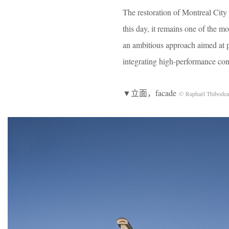
The restoration of Montreal City H
this day, it remains one of the mo
an ambitious approach aimed at pr
integrating high-performance con
▼立面，facade
© Raphaël Thibode