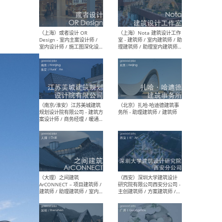
师 
（杭州）GLA建筑设计 - 建筑
（南京
设计实习生 / 建筑设计师
社 
（应届）/ 建筑设计师（方案
执行
设计）/ 建筑设计师（施工
实习
图）/ 结构设计师 / 给排水设
计师
（上海）或者设计 OR
（上
Design - 室内主案设计师 /
室 -
室内设计师 / 施工图深化设
理建
计师 / 室内设计助理 / 新媒
实习
体运营
请）