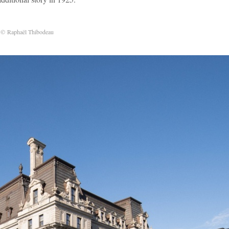
w
© Raphaël Thibodeau