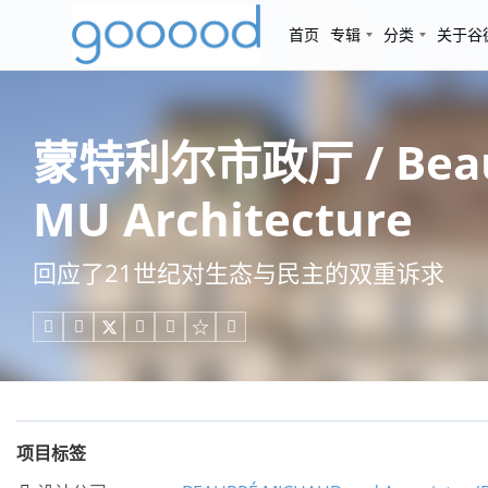
首页
专辑
分类
关于谷
蒙特利尔市政厅 / Beaupré
MU Architecture
回应了21世纪对生态与民主的双重诉求





项目标签