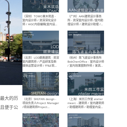
（南京/淮安）江苏美城建筑
（北
规划设计院有限公司 - 建筑方
务所
案设计师 / 商务经理 / 暖通
设计师 / 造价工程师
（大理）之间建筑
（西
ArCONNECT – 项目建筑师 /
研究
建筑师 / 助理建筑师 / 室内
主创
设计师 / 实习生
景观
施工
最大的历
（深圳）TOMO東木筑造 -
（广
室内设计师 / 资深深化设计
所 
且便于公
师 / AIGC内容编辑(室内设计
理设
方向) / 照明设计师 / 软装设
新媒
计师
生