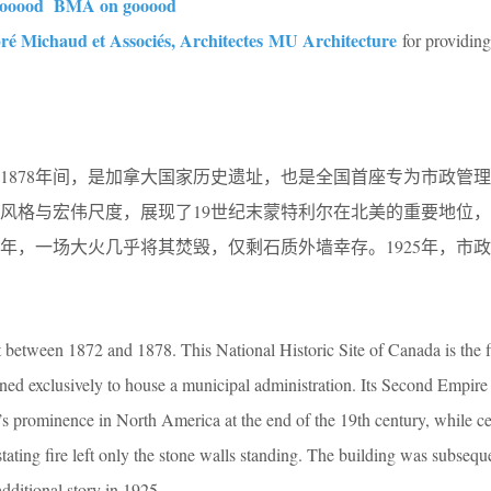
gooood
BMA on gooood
é Michaud et Associés, Architectes
MU Architecture
for providing
至1878年间，是加拿大国家历史遗址，也是全国首座专为市政管
风格与宏伟尺度，展现了19世纪末蒙特利尔在北美的重要地位
2年，一场大火几乎将其焚毁，仅剩石质外墙幸存。1925年，市
between 1872 and 1878. This National Historic Site of Canada is the fir
gned exclusively to house a municipal administration. Its Second Empire
’s prominence in North America at the end of the 19th century, while cel
tating fire left only the stone walls standing. The building was subsequ
dditional story in 1925.