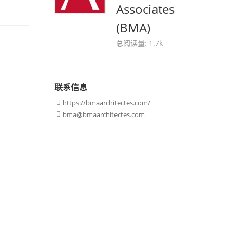
Associates
(BMA)
总阅读量: 1.7k
联系信息
https://bmaarchitectes.com/

bma@bmaarchitectes.com
