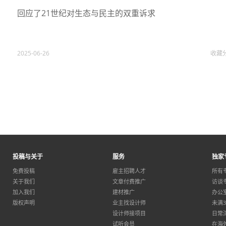
回应了21世纪对生态与民主的双重诉求
2025-06-26
收藏
投稿与关于
服务
独家
免费投稿
雇主招聘人才
所有
关于我们
文章付费推广
访谈
加入我们
建材推广
办公
版权声明
业主找设计师
未满
设计师接项目
日常
试听会员
在海