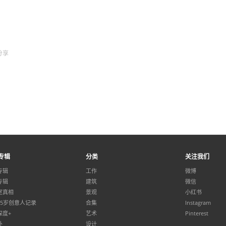
分享
专辑
分类
关注我们
专辑
工作
微博
专辑
建筑
微信
室真相
景观
小红书
35岁创意人记录
合集
Instagram
深度+
艺术
Pinterest
外
设计