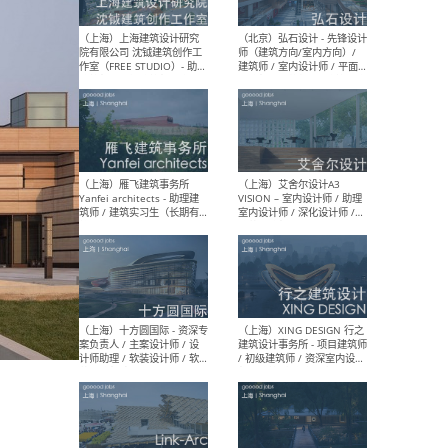
媒体运营设计师 / FF&E软装
/ 
设计师 / 深化设计师 / 实习
装设
生
（北京）SHUYAN design -
（上
项目负责人Project Manager
mea
/项目建筑师Project
/ 
Architect / 助理建筑师
师 
Assistant Architect / 创始
请）
人助理Founder's Assistant
/ 实习生Intern
（深圳）URBANUS 都市实践
（上
- 城市设计师 / 建筑师 / 景观
Atel
设计师 / 研究员
Arc
媒体
生（