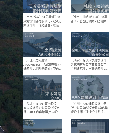
（杭州）GLA建筑设计 - 建筑
（南京
设计实习生 / 建筑设计师
社 
（应届）/ 建筑设计师（方案
执行
设计）/ 建筑设计师（施工
实习
图）/ 结构设计师 / 给排水设
计师
（上海）或者设计 OR
（上
Design - 室内主案设计师 /
室 -
室内设计师 / 施工图深化设
理建
计师 / 室内设计助理 / 新媒
实习
体运营
请）
（南京/淮安）江苏美城建筑
（北
规划设计院有限公司 - 建筑方
务所
案设计师 / 商务经理 / 暖通
设计师 / 造价工程师