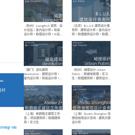
最新工作
按地区查看 ：
全部
|
北方
|
长江
|
华南
（杭州）LiangArch 梁筑 - 设
（北
计总监 / 室内设计师 / 软装
务所
设计师 / 助理设计师 / AI设计
师 
师 / 施工图深化设计师 / 品
室内
牌商务总助
广
选材
→
（厦门）退化建筑
（杭
devolution - 建筑设计师 /
Fab
室内设计师 / 软装设计师 /
生 
项目统筹 / 合伙人助理
师
Group on