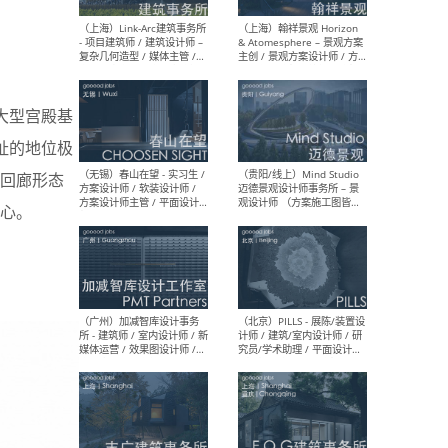
（上海）上海建筑设计研究
（北
院有限公司 沈钺建筑创作工
师（
作室（FREE STUDIO）- 助理
建筑
建筑师 / 驻场建筑师 / 实习
设计
生
实习
大型宫殿基
址的地位极
回廊形态
（上海）雁飞建筑事务所
（上
心。
Yanfei architects - 助理建
VIS
筑师 / 建筑实习生（长期有
室内
效）
软装
（上海）十方圆国际 - 资深专
（上海
案负责人 / 主案设计师 / 设
建筑
计师助理 / 软装设计师 / 软
/ 
装设计师助理
师 