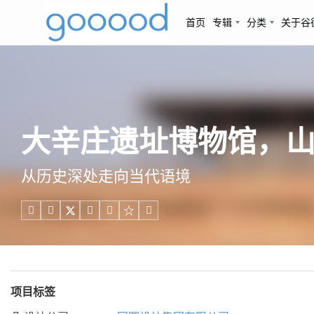
首页
专辑
分类
关于谷
大辛庄遗址博物馆，山
从历史深处走向当代语境





项目标签