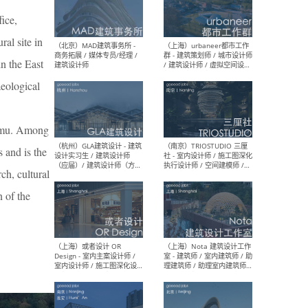
幕墙 / BIM / 成本 / 工程 / 运
生
营 / 品牌 / 观点views / 实习
ice,
等
ral site in
n the East
aeological
（北京）MAT 超级建筑事务
（深圳
所 - 项目建筑师 / 初级建筑
景观
师/助理建筑师 / 室内建筑师
业设
/ 实习生
77 mu. Among
 and is the
rch, cultural
 of the
（北京）MAD建筑事务所 -
（上
商务拓展 / 媒体专员/经理 /
群 
建筑设计师
/ 
师 