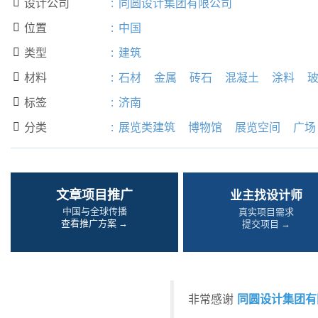
设计公司
:
同圆设计集团有限公司

位置
:
中国

类型
:
建筑

材料
:
石材
金属
砖石
混凝土
涂料

标签
:
济南

分类
:
展览类建筑
博物馆
展览空间
广场

文章项目推广
业主找设计师
中国与全球传播
真实项目需求
查看推广方案 →
提交项目 →
同圆设计集团有
非常感谢