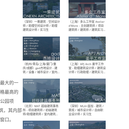
（上海）彬蔚致正建筑工作
（上海
室 – 项目建筑师 / 助理建筑
德佳
师 / 实习生
设计
（深圳）一乘建筑 - 空间设计
（上
师 / 助理空间设计师 / 助理
d’M
建筑设计师 / 实习生
建筑
生 
最大的一
格最高的
公园项
建筑，其内部
（杭州/青岛/上海/厦门/重
（上海
窗口。
庆/成都）gad杰地设计 - 建
室 
筑 / 设备 / 城市设计 / 室内 /
计师