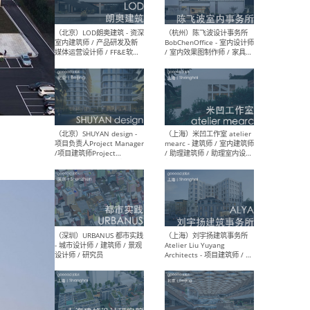
（大理）之间建筑
（西
ArCONNECT – 项目建筑师 /
研究
建筑师 / 助理建筑师 / 室内
主创
设计师 / 实习生
景观
施工
（深圳）TOMO東木筑造 -
（广
室内设计师 / 资深深化设计
所 
师 / AIGC内容编辑(室内设计
理设
方向) / 照明设计师 / 软装设
新媒
计师
生
（北京）LOD朗奥建筑 - 资深
（杭
室内建筑师 / 产品研发及新
Bob