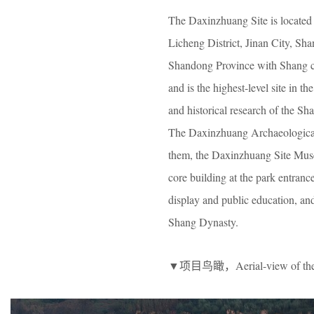
The Daxinzhuang Site is located 
Licheng District, Jinan City, Shan
Shandong Province with Shang cul
and is the highest-level site in t
and historical research of the S
The Daxinzhuang Archaeological S
them, the Daxinzhuang Site Museu
core building at the park entrance
display and public education, an
Shang Dynasty.
▼项目鸟瞰，Aerial-view of the 