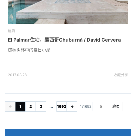
建筑
El Palmar住宅，墨西哥Chuburná / David Cervera
棕榈树林中的夏日小屋
2017.08.28
收藏
分享
←
1
2
3
...
1692
→
1/1692
跳页