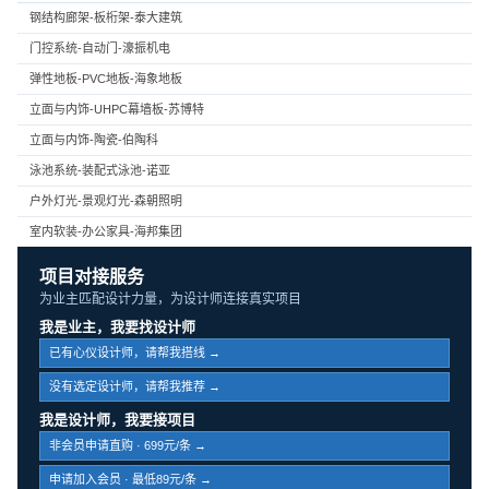
钢结构廊架-板桁架-泰大建筑
门控系统-自动门-濠振机电
弹性地板-PVC地板-海象地板
立面与内饰-UHPC幕墙板-苏博特
立面与内饰-陶瓷-伯陶科
泳池系统-装配式泳池-诺亚
户外灯光-景观灯光-森朝照明
室内软装-办公家具-海邦集团
项目对接服务
为业主匹配设计力量，为设计师连接真实项目
我是业主，我要找设计师
已有心仪设计师，请帮我搭线 →
没有选定设计师，请帮我推荐 →
我是设计师，我要接项目
非会员申请直购 · 699元/条 →
申请加入会员 · 最低89元/条 →