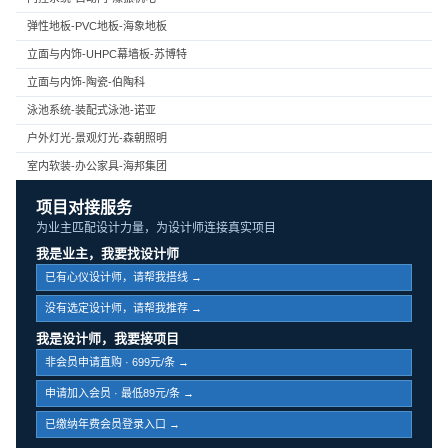
弹性地板-PVC地板-海象地板
立面与内饰-UHPC幕墙板-苏博特
立面与内饰-陶瓷-伯陶科
泳池系统-装配式泳池-诺亚
户外灯光-景观灯光-森朝照明
室内软装-办公家具-海邦集团
项目对接服务
为业主匹配设计力量，为设计师连接真实项目
我是业主，我要找设计师
已有心仪设计师，请帮我搭线 →
没有选定设计师，请帮我推荐 →
我是设计师，我要接项目
非会员申请直购 · 699元/条 →
申请加入会员 · 最低89元/条 →
已缴纳年费会员登录入口 →