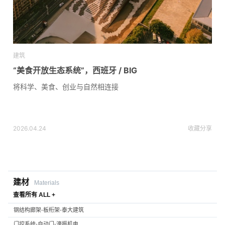
建筑
“美食开放生态系统”，西班牙 / BIG
将科学、美食、创业与自然相连接
2026.04.24
收藏
分享
建材
Materials
查看所有 ALL +
钢结构廊架-板桁架-泰大建筑
门控系统-自动门-濠振机电