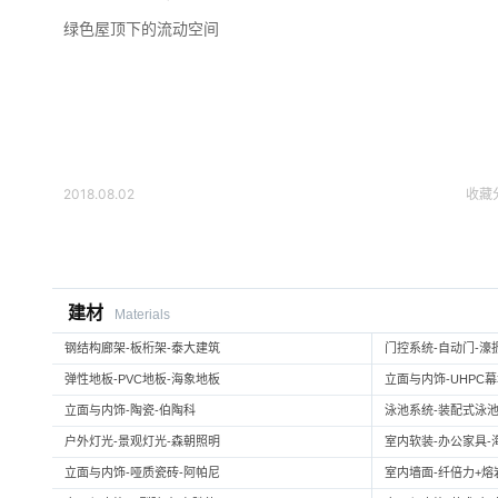
绿色屋顶下的流动空间
2018.08.02
收藏
建材
Materials
钢结构廊架-板桁架-泰大建筑
门控系统-自动门-濠
弹性地板-PVC地板-海象地板
立面与内饰-UHPC
立面与内饰-陶瓷-伯陶科
泳池系统-装配式泳池
户外灯光-景观灯光-森朝照明
室内软装-办公家具-
立面与内饰-哑质瓷砖-阿帕尼
室内墙面-纤倍力+熔岩板