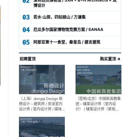
02
博设计
03
若水·山居，四姑娘山 / 万谦集
04
厄瓜多尔国家博物馆竞赛方案 / SANAA
05
阿那亚第十一食堂，秦皇岛 / 建言建筑
招聘置顶
购买置顶 →
（上海）dongqi Design 栋
（昆明/北京）中国新高教集
栖设计 – 建筑师 / 资深室内
团 – 辅案设计师（室内设
设计师 / 室内设计师 / 媒体
计） / 辅案设计师（景观设
及公共关系主管 / 设计实习
计）/ 生活空间组长/教学空
生（常年招聘）
间组长 / 平面设计高级经理 /
展陈设计高级经理