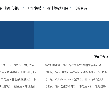
德
投稿与推广
工作/招聘
设计师/找项目
试听会员
所有工作 →
（上海）TOPO Design Group - 景观设计师 / 景观后期设计师 / 景观实习生
最近有哪些好工作？谷德最新20家招聘信息汇总
（北京）大屿建筑事务所 - 项目建筑师 / 建筑师 / 助理建筑师 / 实习建筑师
（昆明/北京）中国新高教集团 - 辅案设计师（室内设计） / 辅案设计师（景观设计）/ 生活空间组长/教学空间组长 / 平面设计高级经理 / 展陈设计高
（上海）FLO景观设计事务所 - 主创/资深景观设计师 / 景观设计师 / 设计实习生 / 商务行政助理 / 助理施工图设计师
（上海）Kokaistudios - 室内设计师（商业/酒店）
（北京）未/WAY Studio建筑设计研究所 - 建筑设计师 / 助理设计师/初级设计师 / 实习生 / 办公室行政与商务助理
（北京）隈研吾建筑都市设计事务所 - 设计管理统筹 / 全职建筑设计师 / 实习生