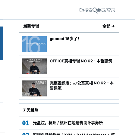
En
搜索
会员/登录
最新专辑
全部 →
gooood 16岁了！
OFFICE真相专辑 NO.62 - 本哲建筑
完整视频版：办公室真相 NO.62 – 本
哲建筑
级经理
7 天最热
01
光盒院，杭州 / 杭州在地建筑设计事务所
深圳自然博物馆 / 3XN + B+H Architects + 筑