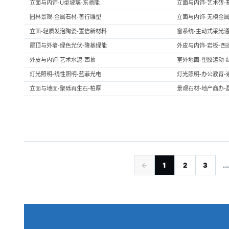
立面与内饰-U型玻璃-东驰能
立面与内饰-艺术砖-
园林景观-金属石材-善行雕塑
立面与内饰-无模金属
立面-轻质发泡陶瓷-置信新材料
窗系统-主动式采光通
屋顶与外墙-绿色光伏-隆基绿能
外皮与内饰-岩板-西
外皮与内饰-艺术水泥-西慕
室外地面-塑胶运动-
灯光照明-线性照明-蓝菲光电
灯光照明-办公教育-
立面与地面-聚砾再生石-柏厚
景观石材-地产商办-
←
1
2
3
...