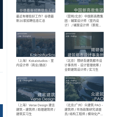
最近有哪些好工作？谷德最
（昆明/北京）中国新高教集
新20家招聘信息汇总
团 - 辅案设计师（室内设
计） / 辅案设计师（景观设
计）/ 生活空间组长/教学空
间组长 / 平面设计高级经理 /
展陈设计高级经理
（上海）Kokaistudios - 室
（北京）隈研吾建筑都市设
内设计师（商业/酒店）
计事务所 - 设计管理统筹 /
全职建筑设计师 / 实习生
（上海）Verse Design 建言
（北京/广州）众建筑 PAO -
建筑 – 建筑师 / 助理建筑师 /
建筑师 / 市场政策研究调查
建筑实习生
员/ 结构工程师 / 模块化产品