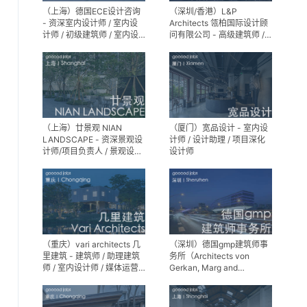
（上海）德国ECE设计咨询
（深圳/香港）L&P
- 资深室内设计师 / 室内设
Architects 瓴柏国际设计顾
计师 / 初级建筑师 / 室内设
问有限公司 - 高级建筑师 /
计师（后期）/ 建筑室内实
建筑设计师 / 资深别墅豪宅
习生
精装设计师
（上海）廿景观 NIAN
（厦门）宽品设计 - 室内设
LANDSCAPE - 资深景观设
计师 / 设计助理 / 项目深化
计师/项目负责人 / 景观设计
设计师
师 / 景观设计实习生
（重庆）vari architects 几
（深圳）德国gmp建筑师事
里建筑 - 建筑师 / 助理建筑
务所（Architects von
师 / 室内设计师 / 媒体运营
Gerkan, Marg and
专员 / 实习生
Partner）- 建筑实习生