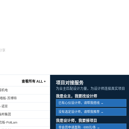
分享
查看所有 ALL +
项目对接服务
为业主匹配设计力量，为设计师连接真实项目
振机电
我是业主，我要找设计师
幕墙板-苏博特
已有心仪设计师，请帮我搭线 →
-诺亚
没有选定设计师，请帮我推荐 →
海邦集团
我是设计师，我要接项目
-PoliLam
非会员申请直购 · 699元/条 →