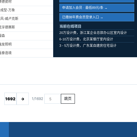
赛德瓷材
申请加入会员 · 最低89元/条 →
成型-万象
已缴纳年费会员登录入口 →
风-威卢克斯
当前在线项目
班牙德赛斯
20万设计费，浙江某企业总部办公区室内设计
绿森
6-10万设计费，北京某餐厅室内设计
遍发照明
3 - 5万设计费，广东某自建房住宅设计
磊泰造境
1692
→
1/1692
跳页