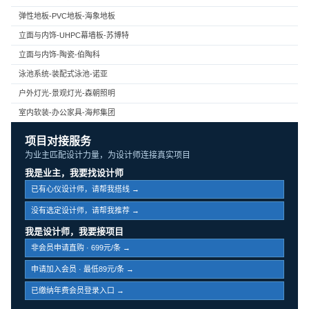
弹性地板-PVC地板-海象地板
立面与内饰-UHPC幕墙板-苏博特
立面与内饰-陶瓷-伯陶科
泳池系统-装配式泳池-诺亚
户外灯光-景观灯光-森朝照明
室内软装-办公家具-海邦集团
项目对接服务
为业主匹配设计力量，为设计师连接真实项目
我是业主，我要找设计师
已有心仪设计师，请帮我搭线 →
没有选定设计师，请帮我推荐 →
我是设计师，我要接项目
非会员申请直购 · 699元/条 →
申请加入会员 · 最低89元/条 →
已缴纳年费会员登录入口 →