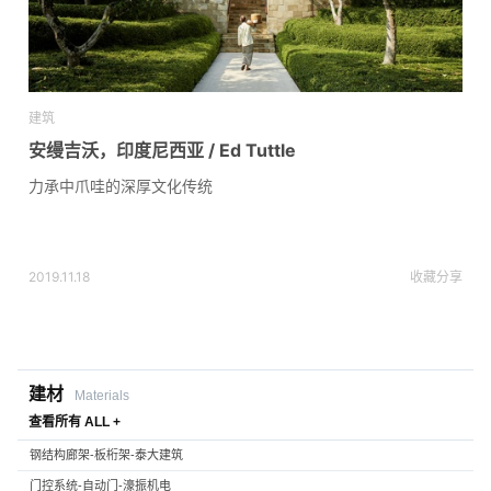
建筑
安缦吉沃，印度尼西亚 / Ed Tuttle
力承中爪哇的深厚文化传统
2019.11.18
收藏
分享
建材
Materials
查看所有 ALL +
钢结构廊架-板桁架-泰大建筑
门控系统-自动门-濠振机电