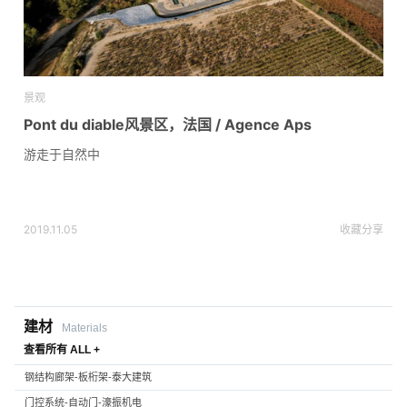
景观
Pont du diable风景区，法国 / Agence Aps
游走于自然中
2019.11.05
收藏
分享
建材
Materials
查看所有 ALL +
钢结构廊架-板桁架-泰大建筑
门控系统-自动门-濠振机电