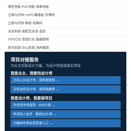
弹性地板-PVC地板-海象地板
立面与内饰-UHPC幕墙板-苏博特
立面与内饰-陶瓷-伯陶科
泳池系统-装配式泳池-诺亚
户外灯光-景观灯光-森朝照明
室内软装-办公家具-海邦集团
项目对接服务
为业主匹配设计力量，为设计师连接真实项目
我是业主，我要找设计师
已有心仪设计师，请帮我搭线 →
没有选定设计师，请帮我推荐 →
我是设计师，我要接项目
非会员申请直购 · 699元/条 →
申请加入会员 · 最低89元/条 →
已缴纳年费会员登录入口 →