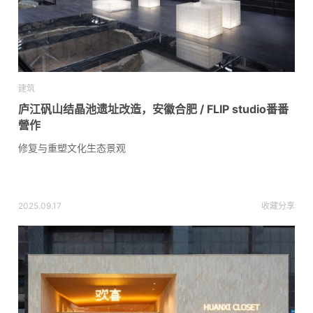
建筑
庐江矾山结晶池遗址改造，安徽合肥 / FLIP studio番番
營作
修复与重塑文化生态景观
2025.09.17
收藏
分享