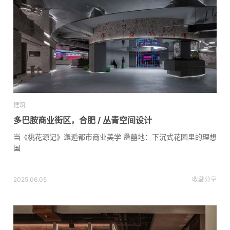
建筑
多巴胺商业街区，合肥 / 丛青空间设计
当《桃花源记》邂逅都市商业美学 罍囍地：下沉式花园里的理想
国
2025.06.05
收藏
分享