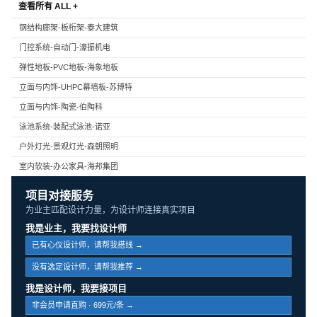
查看所有 ALL +
钢结构廊架-板桁架-泰大建筑
门控系统-自动门-濠振机电
弹性地板-PVC地板-海象地板
立面与内饰-UHPC幕墙板-苏博特
立面与内饰-陶瓷-伯陶科
泳池系统-装配式泳池-诺亚
户外灯光-景观灯光-森朝照明
室内软装-办公家具-海邦集团
项目对接服务
为业主匹配设计力量，为设计师连接真实项目
我是业主，我要找设计师
已有心仪设计师，请帮我搭线 →
没有选定设计师，请帮我推荐 →
我是设计师，我要接项目
非会员申请直购 · 699元/条 →