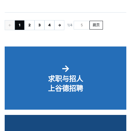
←
1
2
3
4
→
1/4
跳页
→
求职与招人
上谷德招聘