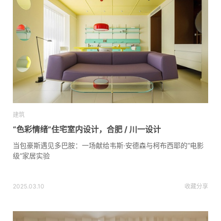
建筑
“色彩情绪”住宅室内设计，合肥 / 川一设计
当包豪斯遇见多巴胺：一场献给韦斯·安德森与柯布西耶的“电影
级”家居实验
2025.03.10
收藏
分享