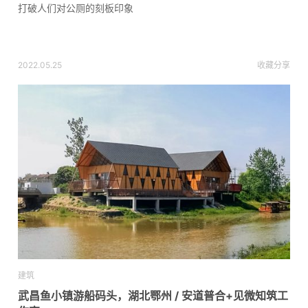
打破人们对公厕的刻板印象
2022.05.25
收藏
分享
建筑
武昌鱼小镇游船码头，湖北鄂州 / 安道普合+见微知筑工