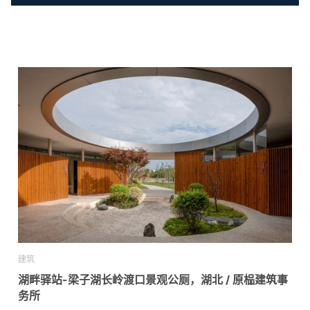
建筑
湖畔驿站-梁子湖长岭渡口景观公厕，湖北 / 原榀建筑事
务所