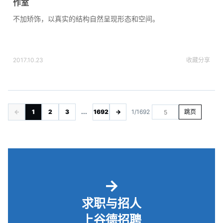
作室
不加矫饰，以真实的结构自然呈现形态和空间。
2017.10.23
收藏
分享
←
1
2
3
...
1692
→
1/1692
跳页
→
求职与招人
上谷德招聘