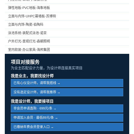
弹性地板-PVC地板-海象地板
立面与内饰-UHPC幕墙板-苏博特
立面与内饰-陶瓷-伯陶科
泳池系统-装配式泳池-诺亚
户外灯光-景观灯光-森朝照明
室内软装-办公家具-海邦集团
项目对接服务
为业主匹配设计力量，为设计师连接真实项目
我是业主，我要找设计师
已有心仪设计师，请帮我搭线 →
没有选定设计师，请帮我推荐 →
我是设计师，我要接项目
非会员申请直购 · 699元/条 →
申请加入会员 · 最低89元/条 →
已缴纳年费会员登录入口 →