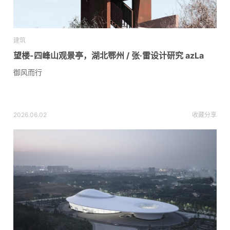
建筑
望楼-四峰山观景亭，湖北鄂州 / 张·雷设计研究 azLa
御风而行
2026.06.02
收藏
分享