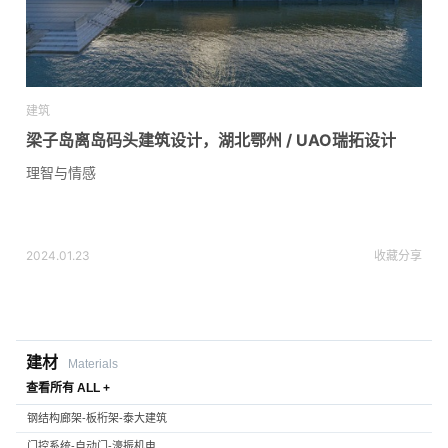
建筑
梁子岛离岛码头建筑设计，湖北鄂州 / UAO瑞拓设计
理智与情感
2024.01.23
收藏
分享
建材
Materials
查看所有 ALL +
钢结构廊架-板桁架-泰大建筑
门控系统-自动门-濠振机电