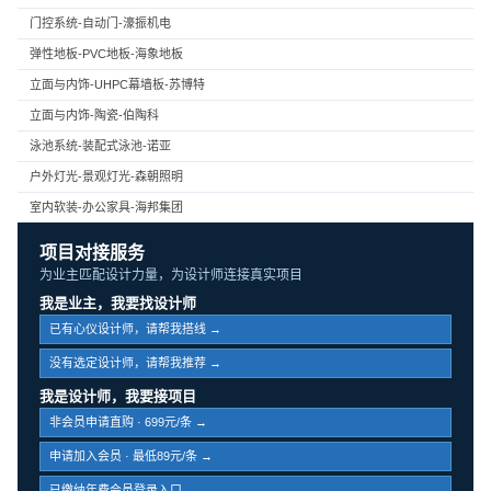
门控系统-自动门-濠振机电
弹性地板-PVC地板-海象地板
立面与内饰-UHPC幕墙板-苏博特
立面与内饰-陶瓷-伯陶科
泳池系统-装配式泳池-诺亚
户外灯光-景观灯光-森朝照明
室内软装-办公家具-海邦集团
项目对接服务
为业主匹配设计力量，为设计师连接真实项目
我是业主，我要找设计师
已有心仪设计师，请帮我搭线 →
没有选定设计师，请帮我推荐 →
我是设计师，我要接项目
非会员申请直购 · 699元/条 →
申请加入会员 · 最低89元/条 →
已缴纳年费会员登录入口 →