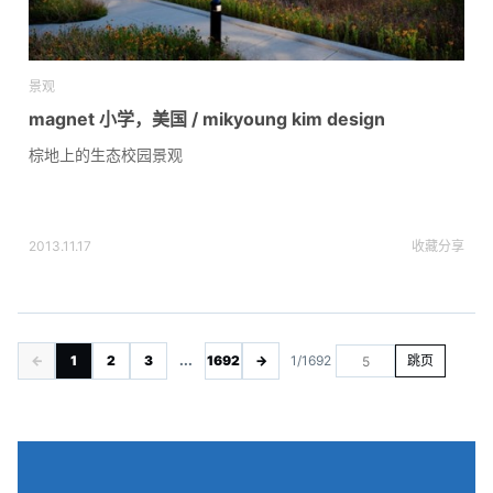
景观
magnet 小学，美国 / mikyoung kim design
棕地上的生态校园景观
2013.11.17
收藏
分享
←
1
2
3
...
1692
→
1/1692
跳页