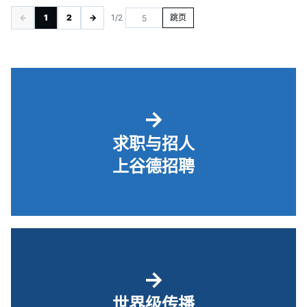
←
1
2
→
1/2
跳页
→
求职与招人
上谷德招聘
→
世界级传播