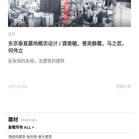
建筑
东京垂直墓地概念设计 / 龚奎毓，曾吴静霆，马之若，
何伟立
反永恒的永恒，无建筑的建筑
2017.01.06
收藏
分享
建材
Materials
查看所有 ALL +
钢结构廊架-板桁架-泰大建筑