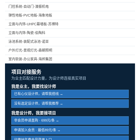
门控系统-自动门-濠振机电
弹性地板-PVC地板-海象地板
立面与内饰-UHPC幕墙板-苏博特
立面与内饰-陶瓷-伯陶科
泳池系统-装配式泳池-诺亚
户外灯光-景观灯光-森朝照明
室内软装-办公家具-海邦集团
项目对接服务
为业主匹配设计力量，为设计师连接真实项目
我是业主，我要找设计师
已有心仪设计师，请帮我搭线 →
没有选定设计师，请帮我推荐 →
我是设计师，我要接项目
非会员申请直购 · 699元/条 →
申请加入会员 · 最低89元/条 →
已缴纳年费会员登录入口 →