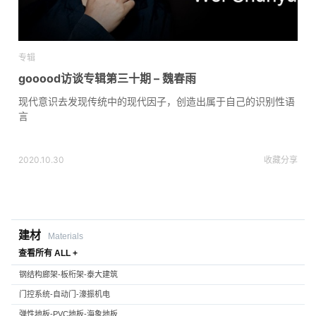
专辑
gooood访谈专辑第三十期 – 魏春雨
现代意识去发现传统中的现代因子，创造出属于自己的识别性语
言
2020.10.30
收藏
分享
建材
Materials
查看所有 ALL +
钢结构廊架-板桁架-泰大建筑
门控系统-自动门-濠振机电
弹性地板-PVC地板-海象地板