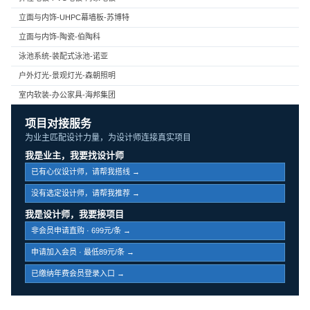
立面与内饰-UHPC幕墙板-苏博特
立面与内饰-陶瓷-伯陶科
泳池系统-装配式泳池-诺亚
户外灯光-景观灯光-森朝照明
室内软装-办公家具-海邦集团
项目对接服务
为业主匹配设计力量，为设计师连接真实项目
我是业主，我要找设计师
已有心仪设计师，请帮我搭线 →
没有选定设计师，请帮我推荐 →
我是设计师，我要接项目
非会员申请直购 · 699元/条 →
申请加入会员 · 最低89元/条 →
已缴纳年费会员登录入口 →