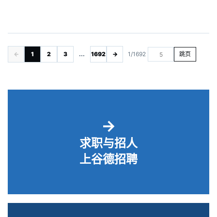
←
1
2
3
...
1692
→
1/1692
跳页
→
求职与招人
上谷德招聘