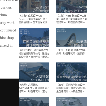
师 
 curious
ichun
arity work,
lect unused
（杭州）GLA建筑设计 - 建筑
（南京
设计实习生 / 建筑设计师
社 
 hire shop
（应届）/ 建筑设计师（方案
执行
设计）/ 建筑设计师（施工
实习
anized in
图）/ 结构设计师 / 给排水设
计师
（上海）或者设计 OR
（上
Design - 室内主案设计师 /
室 -
室内设计师 / 施工图深化设
理建
计师 / 室内设计助理 / 新媒
实习
体运营
请）