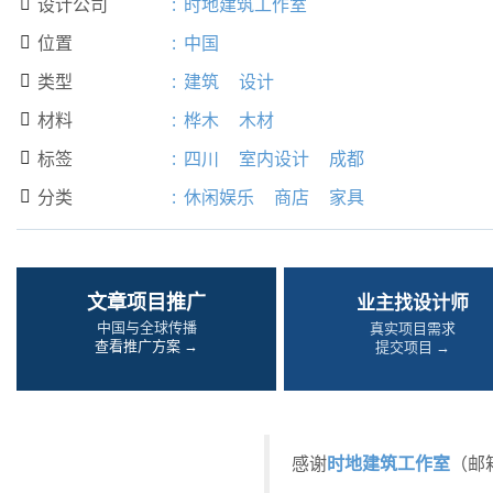
设计公司
:
时地建筑工作室

位置
:
中国

类型
:
建筑
设计

材料
:
桦木
木材

标签
:
四川
室内设计
成都

分类
:
休闲娱乐
商店
家具

文章项目推广
业主找设计师
中国与全球传播
真实项目需求
查看推广方案 →
提交项目 →
时地建筑工作室
感谢
（邮