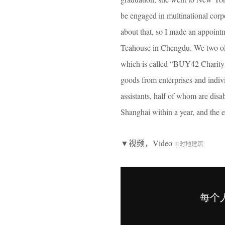
be engaged in multinational cor
about that, so I made an appoin
Teahouse in Chengdu. We two old 
which is called “BUY42 Charity St
goods from enterprises and indiv
assistants, half of whom are dis
Shanghai within a year, and the 
▼视频，Video
©时地建筑