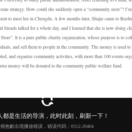
porate strategy. How could she suddenly open a “community store”? I’m
tment to meet her in Chengdu. A few months later, Shujie came to Buzh
friends talked for a whole day, and I learned that she is now doing ch
ore”. It is a pure public charity organization, whose purpose is to col
iduals, and sell them to people in the community. The money is used to
abled, and organize community activities, with more than 100 events org
extra money will be donated to the community public welfare fund.