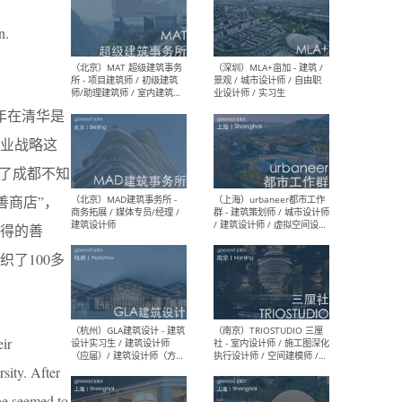
n.
（杭州/青岛/上海/厦门/重
（上海
庆/成都）gad杰地设计 - 建
室 
筑 / 设备 / 城市设计 / 室内 /
计师
幕墙 / BIM / 成本 / 工程 / 运
生
年在清华是
营 / 品牌 / 观点views / 实习
等
业战略这
了成都不知
善商店”，
（北京）MAT 超级建筑事务
（深圳
所 - 项目建筑师 / 初级建筑
景观
得的善
师/助理建筑师 / 室内建筑师
业设
/ 实习生
了100多
eir
（北京）MAD建筑事务所 -
（上
sity. After
商务拓展 / 媒体专员/经理 /
群 
建筑设计师
/ 
he seemed to