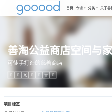
首页
专辑
分类
关于谷
善淘公益商店空间与家
可徒手打造的慈善商店





项目标签