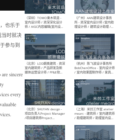
（南京/淮安）江苏美城建筑
（北
规划设计院有限公司 - 建筑方
务所
案设计师 / 商务经理 / 暖通
设计师 / 造价工程师
佩，也乐于
我当时就决
于参与到
（大理）之间建筑
（西
ArCONNECT – 项目建筑师 /
研究
建筑师 / 助理建筑师 / 室内
主创
 are sincere
设计师 / 实习生
景观
施工
ty
vices every
 valuable
（深圳）TOMO東木筑造 -
（广
vices.
室内设计师 / 资深深化设计
所 
师 / AIGC内容编辑(室内设计
理设
方向) / 照明设计师 / 软装设
新媒
计师
生