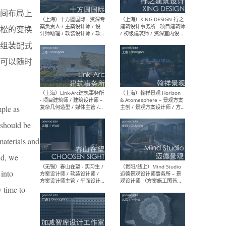
设计师 / 研究员
Arc
媒体
间布局上
生（
松的变换
组装配式
可以随时
（上海）上海建筑设计研究
（北
院有限公司 沈钺建筑创作工
师（
作室（FREE STUDIO）- 助理
建筑
建筑师 / 驻场建筑师 / 实习
设计
生
实习
mple as
 should be
materials and
ind, we
（上海）雁飞建筑事务所
（上
Yanfei architects - 助理建
VIS
 into
筑师 / 建筑实习生（长期有
室内
效）
软装
y time to