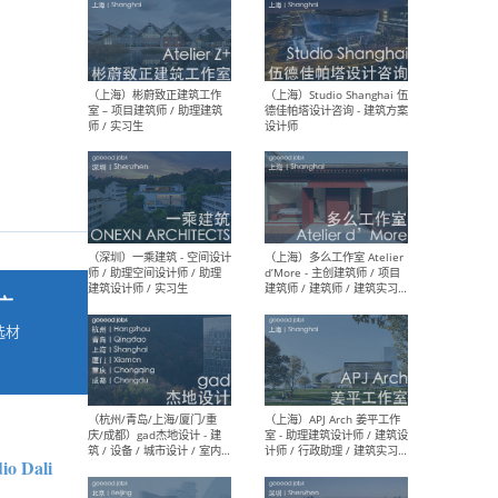
最新工作
按地区查看 ：
全部
|
北方
|
长江
|
华南
（上海）彬蔚致正建筑工作
（上海
室 – 项目建筑师 / 助理建筑
德佳
师 / 实习生
设计
广
选材
→
（深圳）一乘建筑 - 空间设计
（上
师 / 助理空间设计师 / 助理
d’M
建筑设计师 / 实习生
建筑
生 
io Dali