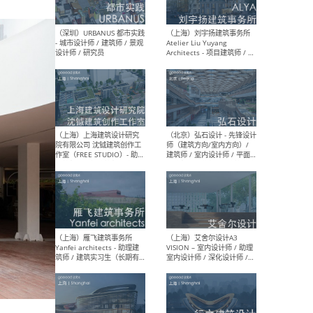
（北京）LOD朗奥建筑 - 资深
（杭
室内建筑师 / 产品研发及新
Bob
媒体运营设计师 / FF&E软装
/ 
设计师 / 深化设计师 / 实习
装设
生
（北京）SHUYAN design -
（上
项目负责人Project Manager
mea
/项目建筑师Project
/ 
Architect / 助理建筑师
师 
Assistant Architect / 创始
请）
人助理Founder's Assistant
/ 实习生Intern
（深圳）URBANUS 都市实践
（上
- 城市设计师 / 建筑师 / 景观
Atel