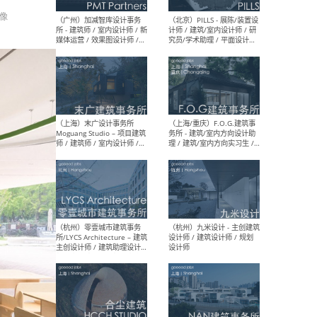
影像
（上海）十方圆国际 - 资深专
（上海
案负责人 / 主案设计师 / 设
建筑
计师助理 / 软装设计师 / 软
/ 
装设计师助理
师 
（上海）Link-Arc建筑事务所
（上
- 项目建筑师 / 建筑设计师 –
& A
复杂几何造型 / 媒体主管 /
主创
学术研究专员 / 实习生计划
案深
软装
（方
（无锡）春山在望 - 实习生 /
（贵阳
方案设计师 / 软装设计师 /
迈德
方案设计师主管 / 平面设计
观设
师
可）