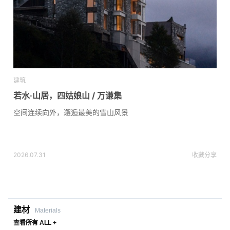
建筑
若水·山居，四姑娘山 / 万谦集
空间连续向外，邂逅最美的雪山风景
2026.07.31
收藏
分享
建材
Materials
查看所有 ALL +