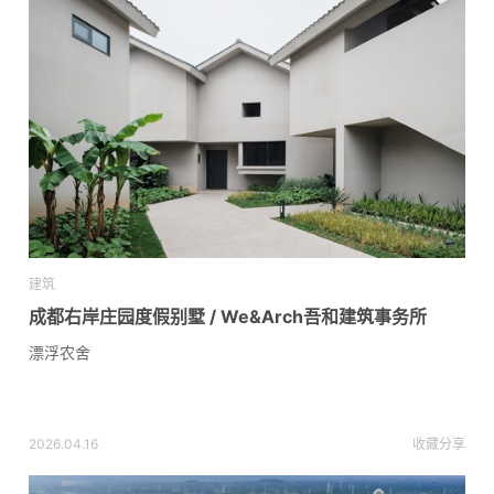
建筑
成都右岸庄园度假别墅 / We&Arch吾和建筑事务所
漂浮农舍
2026.04.16
收藏
分享