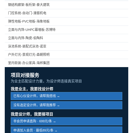
钢结构廊架-板桁架-泰大建筑
门控系统-自动门-濠振机电
弹性地板-PVC地板-海象地板
立面与内饰-UHPC幕墙板-苏博特
立面与内饰-陶瓷-伯陶科
泳池系统-装配式泳池-诺亚
户外灯光-景观灯光-森朝照明
室内软装-办公家具-海邦集团
项目对接服务
为业主匹配设计力量，为设计师连接真实项目
我是业主，我要找设计师
已有心仪设计师，请帮我搭线 →
没有选定设计师，请帮我推荐 →
我是设计师，我要接项目
非会员申请直购 · 699元/条 →
申请加入会员 · 最低89元/条 →