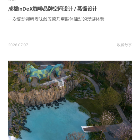
成都InDeX咖啡品牌空间设计 / 蒸馏设计
一次调动视听嗅味触五感乃至肢体律动的漫游体验
2026.07.07
收藏
分享