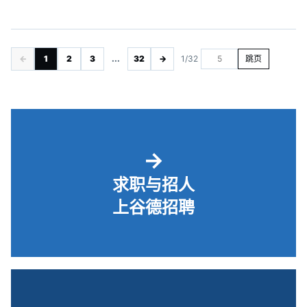
←
1
2
3
...
32
→
1/32
跳页
→
求职与招人
上谷德招聘