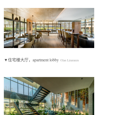
▼住宅楼大厅，apartment lobby
©Ian Lizaranzu