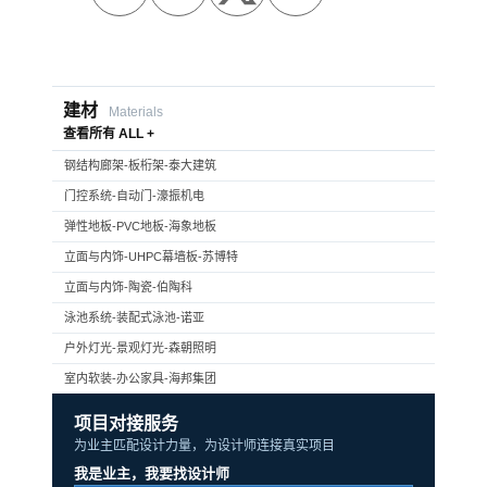
建材
Materials
查看所有 ALL +
钢结构廊架-板桁架-泰大建筑
门控系统-自动门-濠振机电
弹性地板-PVC地板-海象地板
立面与内饰-UHPC幕墙板-苏博特
立面与内饰-陶瓷-伯陶科
泳池系统-装配式泳池-诺亚
户外灯光-景观灯光-森朝照明
室内软装-办公家具-海邦集团
项目对接服务
为业主匹配设计力量，为设计师连接真实项目
我是业主，我要找设计师