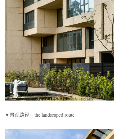
▼景观路径，the landscaped route