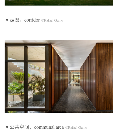
▼走廊，corridor
©Rafael Gamo
▼公共空间，communal area
©Rafael Gamo