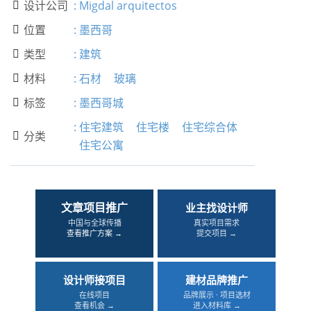
设计公司
:
Migdal arquitectos

位置
:
墨西哥

类型
:
建筑

材料
:
石材
玻璃

标签
:
墨西哥城

:
住宅建筑
住宅楼
住宅综合体
分类

住宅公寓
文章项目推广
业主找设计师
中国与全球传播
真实项目需求
查看推广方案 →
提交项目 →
设计师接项目
建材品牌推广
在线项目
品牌展示 · 项目选材
查看机会 →
进入材料库 →