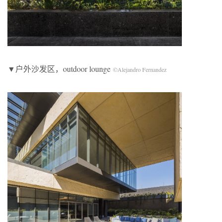
▼户外沙发区，outdoor lounge
©Alejandro Fernandez