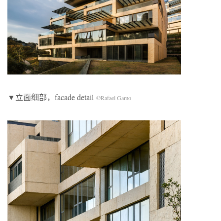
▼立面细部，facade detail
©Rafael Gamo