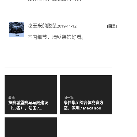
吃玉米的脱鼠
2019-11-12
[回复]
室内细节，墙壁装饰好看。
最新
旧一篇
拉赛城堡赛马马厩建设
康佳集团综合体竞赛方
（53省），法国 /
案，深圳 / Mecanoo
Carmen Maurice
Architecture