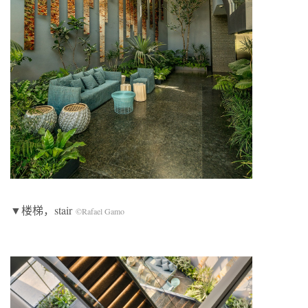
▼楼梯，stair
©Rafael Gamo