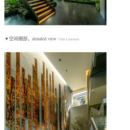
▼空间细部，detailed view
©Ian Lizaranzu