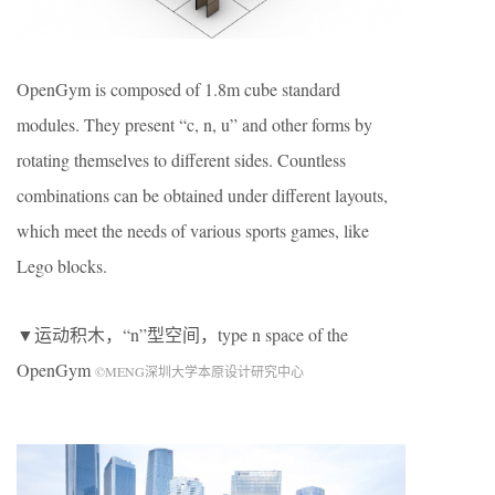
OpenGym is composed of 1.8m cube standard
modules. They present “c, n, u” and other forms by
rotating themselves to different sides. Countless
combinations can be obtained under different layouts,
which meet the needs of various sports games, like
Lego blocks.
▼运动积木，“n”型空间，type n space of the
OpenGym
©MENG深圳大学本原设计研究中心