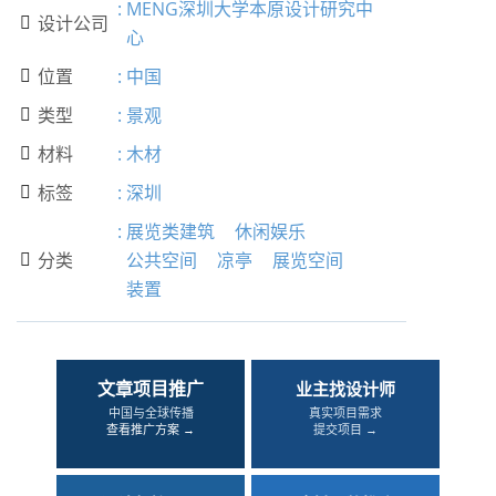
:
MENG深圳大学本原设计研究中
设计公司

心
位置
:
中国

类型
:
景观

材料
:
木材

标签
:
深圳

:
展览类建筑
休闲娱乐
分类
公共空间
凉亭
展览空间

装置
文章项目推广
业主找设计师
中国与全球传播
真实项目需求
查看推广方案 →
提交项目 →