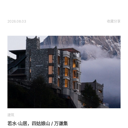
2026.08.03
收藏
分享
建筑
若水·山居，四姑娘山 / 万谦集