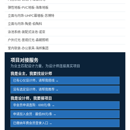
弹性地板-PVC地板-海象地板
立面与内饰-UHPC幕墙板-苏博特
立面与内饰-陶瓷-伯陶科
泳池系统-装配式泳池-诺亚
户外灯光-景观灯光-森朝照明
室内软装-办公家具-海邦集团
项目对接服务
为业主匹配设计力量，为设计师连接真实项目
我是业主，我要找设计师
已有心仪设计师，请帮我搭线 →
没有选定设计师，请帮我推荐 →
我是设计师，我要接项目
非会员申请直购 · 699元/条 →
申请加入会员 · 最低89元/条 →
已缴纳年费会员登录入口 →