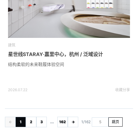
建筑
星世线STARAY·嘉里中心，杭州 / 泛域设计
结构柔软的未来鞋履体验空间
2026.07.22
收藏
分享
←
1
2
3
...
162
→
1/162
跳页