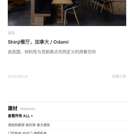
建筑
Shinji餐厅，加拿大 / Odami
由氛围、材料性与克制表达共同定义的用餐空间
2026.08.04
收藏
分享
建材
Materials
查看所有 ALL +
钢结构廊架-板桁架-泰大建筑
门控系统-自动门-濠振机电