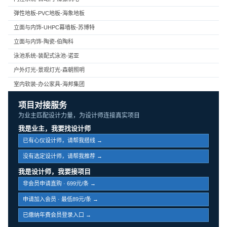
弹性地板-PVC地板-海象地板
立面与内饰-UHPC幕墙板-苏博特
立面与内饰-陶瓷-伯陶科
泳池系统-装配式泳池-诺亚
户外灯光-景观灯光-森朝照明
室内软装-办公家具-海邦集团
项目对接服务
为业主匹配设计力量，为设计师连接真实项目
我是业主，我要找设计师
已有心仪设计师，请帮我搭线 →
没有选定设计师，请帮我推荐 →
我是设计师，我要接项目
非会员申请直购 · 699元/条 →
申请加入会员 · 最低89元/条 →
已缴纳年费会员登录入口 →