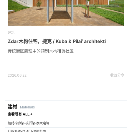
建筑
Zdar木构住宅，捷克 / Kuba & Pilař architekti
传统街区肌理中的预制木构租赁社区
2026.06.22
收藏
分享
建材
Materials
查看所有 ALL +
钢结构廊架-板桁架-泰大建筑
门控系统-自动门-濠振机电