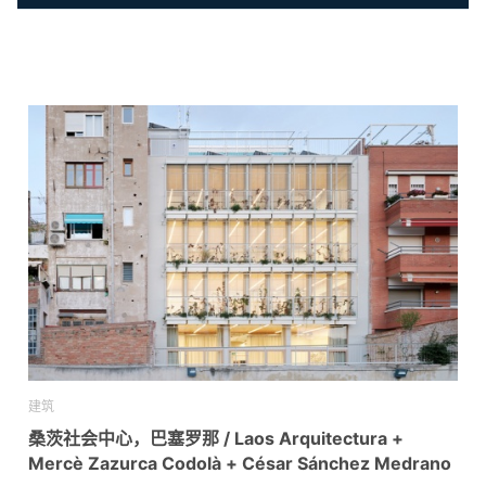
建筑
桑茨社会中心，巴塞罗那 / Laos Arquitectura +
Mercè Zazurca Codolà + César Sánchez Medrano