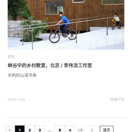
建筑
峡谷中的乡村教室，北京 / 李伟浛工作室
木构的山语书香
2025.11.24
收藏
分享
←
1
2
3
...
8
→
1/8
跳页