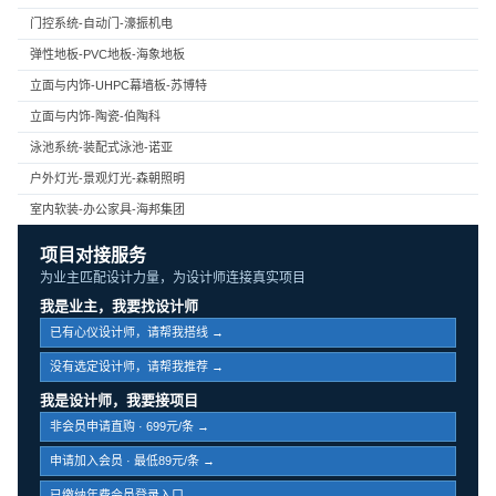
门控系统-自动门-濠振机电
弹性地板-PVC地板-海象地板
立面与内饰-UHPC幕墙板-苏博特
立面与内饰-陶瓷-伯陶科
泳池系统-装配式泳池-诺亚
户外灯光-景观灯光-森朝照明
室内软装-办公家具-海邦集团
项目对接服务
为业主匹配设计力量，为设计师连接真实项目
我是业主，我要找设计师
已有心仪设计师，请帮我搭线 →
没有选定设计师，请帮我推荐 →
我是设计师，我要接项目
非会员申请直购 · 699元/条 →
申请加入会员 · 最低89元/条 →
已缴纳年费会员登录入口 →