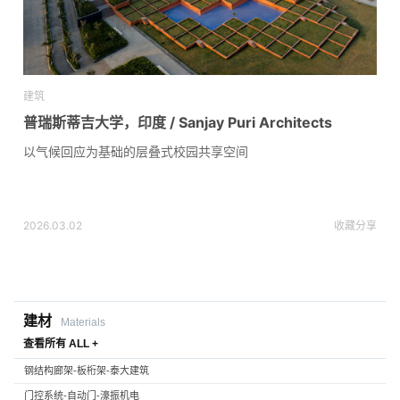
建筑
普瑞斯蒂吉大学，印度 / Sanjay Puri Architects
以气候回应为基础的层叠式校园共享空间
2026.03.02
收藏
分享
建材
Materials
查看所有 ALL +
钢结构廊架-板桁架-泰大建筑
门控系统-自动门-濠振机电