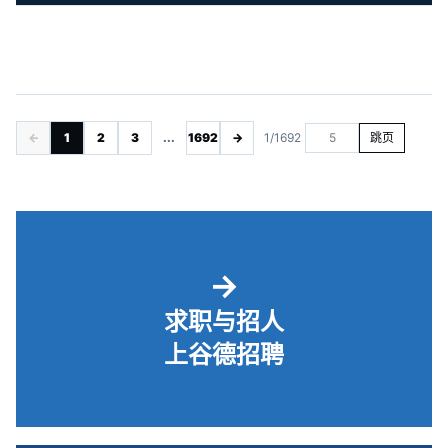
←
1
2
3
...
1692
→
1/1692
跳页
→
求职与招人
上谷德招聘