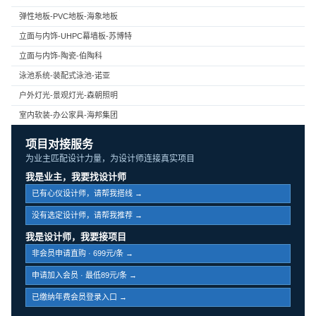
弹性地板-PVC地板-海象地板
立面与内饰-UHPC幕墙板-苏博特
立面与内饰-陶瓷-伯陶科
泳池系统-装配式泳池-诺亚
户外灯光-景观灯光-森朝照明
室内软装-办公家具-海邦集团
项目对接服务
为业主匹配设计力量，为设计师连接真实项目
我是业主，我要找设计师
已有心仪设计师，请帮我搭线 →
没有选定设计师，请帮我推荐 →
我是设计师，我要接项目
非会员申请直购 · 699元/条 →
申请加入会员 · 最低89元/条 →
已缴纳年费会员登录入口 →