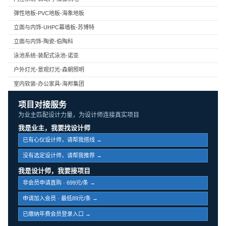
弹性地板-PVC地板-海象地板
立面与内饰-UHPC幕墙板-苏博特
立面与内饰-陶瓷-伯陶科
泳池系统-装配式泳池-诺亚
户外灯光-景观灯光-森朝照明
室内软装-办公家具-海邦集团
项目对接服务
为业主匹配设计力量，为设计师连接真实项目
我是业主，我要找设计师
已有心仪设计师，请帮我搭线 →
没有选定设计师，请帮我推荐 →
我是设计师，我要接项目
非会员申请直购 · 699元/条 →
申请加入会员 · 最低89元/条 →
已缴纳年费会员登录入口 →