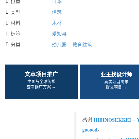
位置
:
日本

类型
:
建筑

材料
:
木材

标签
:
爱知县

分类
:
幼儿园
教育建筑

文章项目推广
业主找设计师
中国与全球传播
真实项目需求
查看推广方案 →
提交项目 →
HIBINOSEKKEI
Y
感谢
+
gooood
。