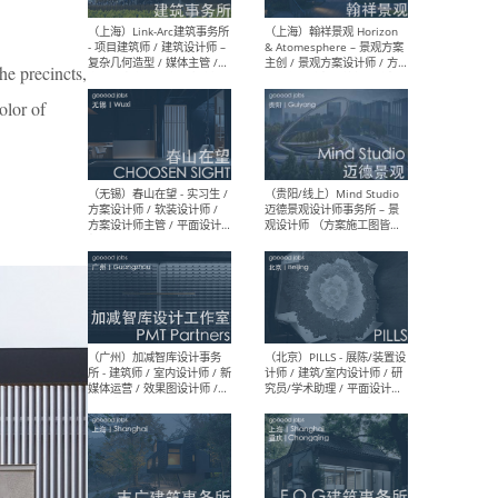
（上海）上海建筑设计研究
（北
院有限公司 沈钺建筑创作工
师（
the precincts,
作室（FREE STUDIO）- 助理
建筑
建筑师 / 驻场建筑师 / 实习
设计
olor of
生
实习
（上海）雁飞建筑事务所
（上
Yanfei architects - 助理建
VIS
筑师 / 建筑实习生（长期有
室内
效）
软装
（上海）十方圆国际 - 资深专
（上海
案负责人 / 主案设计师 / 设
建筑
计师助理 / 软装设计师 / 软
/ 
装设计师助理
师 