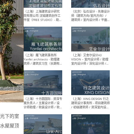
媒体运营设计师 / FF&E软装
/ 
设计师 / 深化设计师 / 实习
装设
生
（北京）SHUYAN design -
（上
项目负责人Project Manager
mea
/项目建筑师Project
/ 
Architect / 助理建筑师
师 
Assistant Architect / 创始
请）
人助理Founder's Assistant
/ 实习生Intern
（深圳）URBANUS 都市实践
（上
- 城市设计师 / 建筑师 / 景观
Atel
设计师 / 研究员
Arc
媒体
生（
光下的室
水屋屋顶