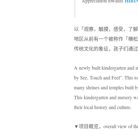
HIBI
Appreciation towards
以「观察，触摸，感受，了
地区从前有一个被称作「横
传统文化的象征，孩子们通过
A newly built kindergarten and n
by See, Touch and Feel”. This to
many shrines and temples built by
This kindergarten and nursery was
their local history and culture.
▼项目概览，overall view of the 