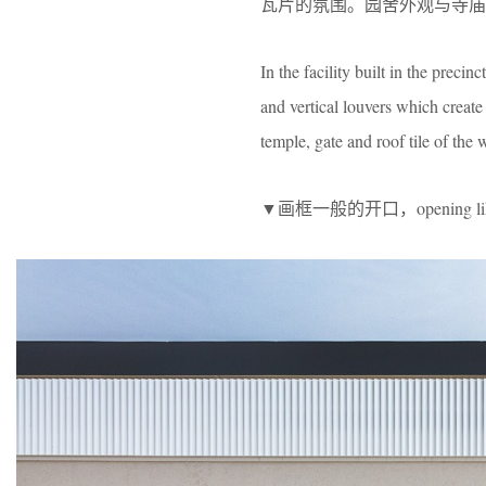
瓦片的氛围。园舍外观与寺庙
In the facility built in the precin
and vertical louvers which create 
temple, gate and roof tile of the
▼画框一般的开口，opening like a