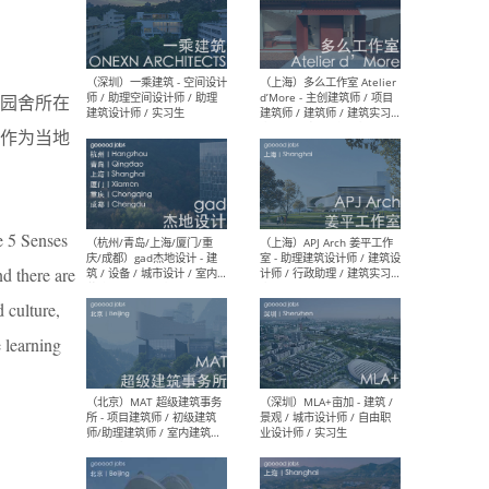
（上海）彬蔚致正建筑工作
（上海
室 – 项目建筑师 / 助理建筑
德佳
园舍所在
师 / 实习生
设计
作为当地
e 5 Senses
（深圳）一乘建筑 - 空间设计
（上
d there are
师 / 助理空间设计师 / 助理
d’M
建筑设计师 / 实习生
建筑
 culture,
生 
e learning
（杭州/青岛/上海/厦门/重
（上海
庆/成都）gad杰地设计 - 建
室 
筑 / 设备 / 城市设计 / 室内 /
计师