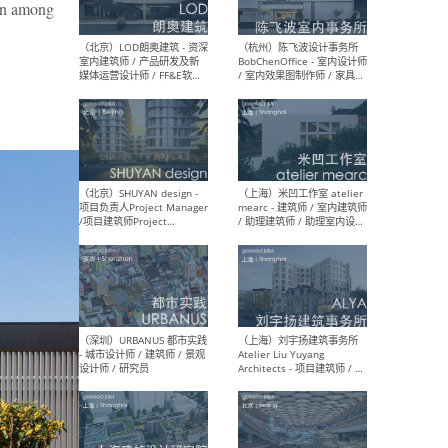
ion among
（大理）之间建筑
（西
ArCONNECT – 项目建筑师 /
研究
建筑师 / 助理建筑师 / 室内
主创
设计师 / 实习生
景观
施工
（深圳）TOMO東木筑造 -
（广
室内设计师 / 资深深化设计
所 
师 / AIGC内容编辑(室内设计
理设
方向) / 照明设计师 / 软装设
新媒
计师
生
（北京）LOD朗奥建筑 - 资深
（杭
室内建筑师 / 产品研发及新
Bob