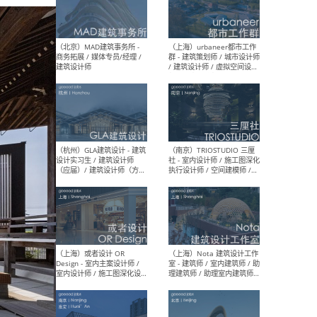
幕墙 / BIM / 成本 / 工程 / 运
生
营 / 品牌 / 观点views / 实习
等
（北京）MAT 超级建筑事务
（深圳
所 - 项目建筑师 / 初级建筑
景观
师/助理建筑师 / 室内建筑师
业设
/ 实习生
（北京）MAD建筑事务所 -
（上
商务拓展 / 媒体专员/经理 /
群 
建筑设计师
/ 
师 