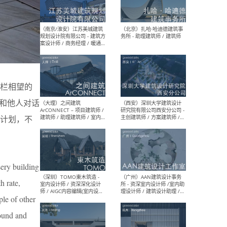
（杭州）GLA建筑设计 - 建筑
（南京
设计实习生 / 建筑设计师
社 
（应届）/ 建筑设计师（方案
执行
设计）/ 建筑设计师（施工
实习
图）/ 结构设计师 / 给排水设
计师
隔栏相望的
（上海）或者设计 OR
（上
和他人对话
Design - 室内主案设计师 /
室 -
室内设计师 / 施工图深化设
理建
计划，不
计师 / 室内设计助理 / 新媒
实习
体运营
请）
ery building
（南京/淮安）江苏美城建筑
（北
h rate,
规划设计院有限公司 - 建筑方
务所
案设计师 / 商务经理 / 暖通
ple of other
设计师 / 造价工程师
round and