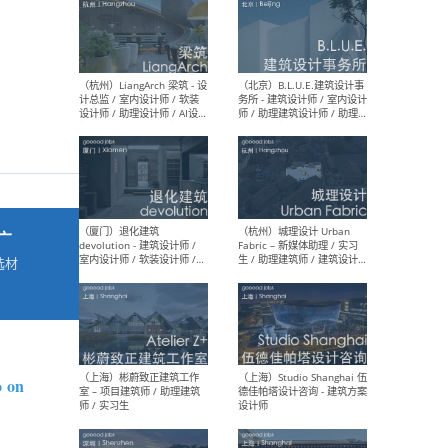
最新工作
按地区查看 ：
全部
|
北方
|
长江
|
华南
（杭州）LiangArch 梁筑 - 设
（北
计总监 / 室内设计师 / 软装
务所
设计师 / 助理设计师 / AI设计
师 
师 / 施工图深化设计师 / 品
室内
广
牌商务总助
选材
→
（厦门）退化建筑
（杭
devolution - 建筑设计师 /
Fab
室内设计师 / 软装设计师 /
生 
o on
项目统筹 / 合伙人助理
师