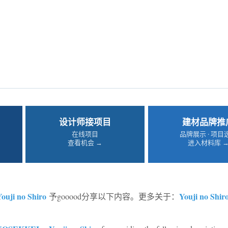
设计师接项目
建材品牌推
在线项目
品牌展示 · 项目
查看机会 →
进入材料库 
ouji no Shiro
Youji no Shir
予gooood分享以下内容。更多关于：