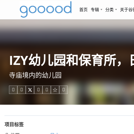
首页
专辑
分类
关于谷
IZY幼儿园和保育所，日本 / 
寺庙境内的幼儿园





项目标签