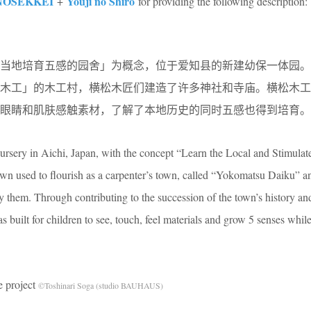
NOSEKKEI
Youji no Shiro
+
for providing the following description:
解当地培育五感的园舍」为概念，位于爱知县的新建幼保一体园。
松木工」的木工村，横松木匠们建造了许多神社和寺庙。横松木工
眼睛和肌肤感触素材，了解了本地历史的同时五感也得到培育。
ursery in Aichi, Japan, with the concept “Learn the Local and Stimulat
wn used to flourish as a carpenter’s town, called “Yokomatsu Daiku” an
 them. Through contributing to the succession of the town’s history and
 built for children to see, touch, feel materials and grow 5 senses whil
project
©Toshinari Soga (studio BAUHAUS)