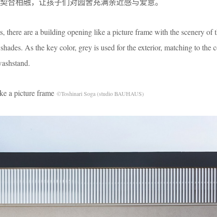
契合相融，让孩子们对园舍充满亲近感与爱意。
cts, there are a building opening like a picture frame with the scenery of 
shades. As the key color, grey is used for the exterior, matching to the c
 washstand.
 picture frame
©Toshinari Soga (studio BAUHAUS)