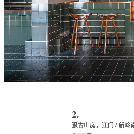
2.
汲古山房，江门 / 新