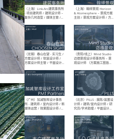
（上海）上海建筑设计研究
（北
院有限公司 沈钺建筑创作工
师（
作室（FREE STUDIO）- 助理
建筑
建筑师 / 驻场建筑师 / 实习
设计
生
实习
（上海）雁飞建筑事务所
（上
Yanfei architects - 助理建
VIS
筑师 / 建筑实习生（长期有
室内
效）
软装
（上海）十方圆国际 - 资深专
（上海
案负责人 / 主案设计师 / 设
建筑
计师助理 / 软装设计师 / 软
/ 
装设计师助理
师 