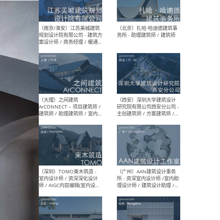
（杭州）GLA建筑设计 - 建筑
（南京
设计实习生 / 建筑设计师
社 
（应届）/ 建筑设计师（方案
执行
设计）/ 建筑设计师（施工
实习
图）/ 结构设计师 / 给排水设
计师
（上海）或者设计 OR
（上
Design - 室内主案设计师 /
室 -
室内设计师 / 施工图深化设
理建
计师 / 室内设计助理 / 新媒
实习
体运营
请）
（南京/淮安）江苏美城建筑
（北
规划设计院有限公司 - 建筑方
务所
案设计师 / 商务经理 / 暖通
设计师 / 造价工程师