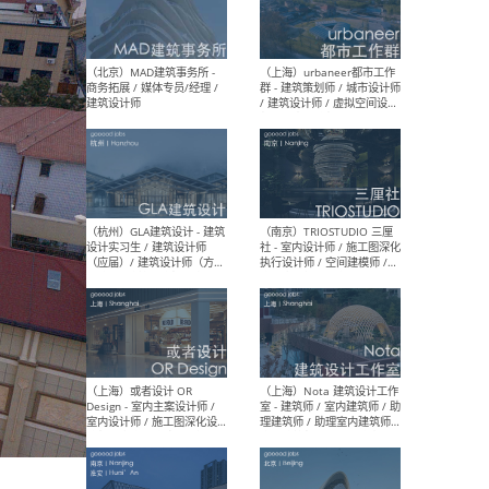
幕墙 / BIM / 成本 / 工程 / 运
生
营 / 品牌 / 观点views / 实习
等
（北京）MAT 超级建筑事务
（深圳
所 - 项目建筑师 / 初级建筑
景观
师/助理建筑师 / 室内建筑师
业设
/ 实习生
（北京）MAD建筑事务所 -
（上
商务拓展 / 媒体专员/经理 /
群 
建筑设计师
/ 
师 