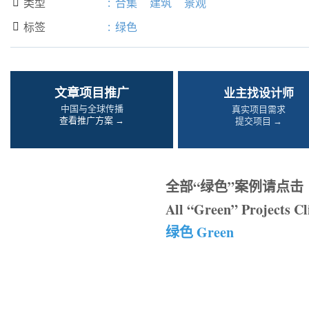
类型
:
合集
建筑
景观

标签
:
绿色

文章项目推广
业主找设计师
中国与全球传播
真实项目需求
查看推广方案 →
提交项目 →
全部“绿色”案例请点击
All “Green” Projects Cl
绿色 Green