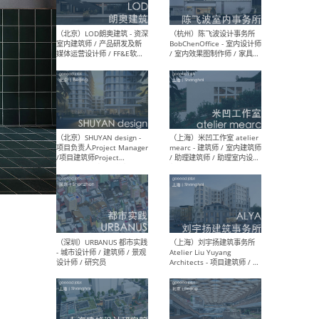
（大理）之间建筑
（西
ArCONNECT – 项目建筑师 /
研究
建筑师 / 助理建筑师 / 室内
主创
设计师 / 实习生
景观
施工
（深圳）TOMO東木筑造 -
（广
室内设计师 / 资深深化设计
所 
师 / AIGC内容编辑(室内设计
理设
方向) / 照明设计师 / 软装设
新媒
计师
生
（北京）LOD朗奥建筑 - 资深
（杭
室内建筑师 / 产品研发及新
Bob