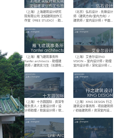
媒体运营设计师 / FF&E软装
/ 
设计师 / 深化设计师 / 实习
装设
生
（北京）SHUYAN design -
（上
项目负责人Project Manager
mea
/项目建筑师Project
/ 
Architect / 助理建筑师
师 
Assistant Architect / 创始
请）
人助理Founder's Assistant
/ 实习生Intern
（深圳）URBANUS 都市实践
（上
- 城市设计师 / 建筑师 / 景观
Atel
设计师 / 研究员
Arc
媒体
生（