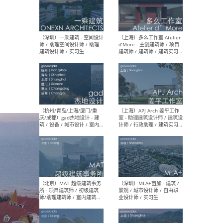
（上海）彬蔚致正建筑工作
（上海
室 – 项目建筑师 / 助理建筑
德佳
师 / 实习生
设计
（深圳）一乘建筑 - 空间设计
（上
师 / 助理空间设计师 / 助理
d’M
建筑设计师 / 实习生
建筑
生 
（杭州/青岛/上海/厦门/重
（上海
庆/成都）gad杰地设计 - 建
室 
筑 / 设备 / 城市设计 / 室内 /
计师