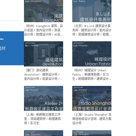
最新工作
按地区查看 ：
全部
|
北方
|
长江
|
华南
广
选材
（杭州）LiangArch 梁筑 - 设
（北
→
计总监 / 室内设计师 / 软装
务所
设计师 / 助理设计师 / AI设计
师 
师 / 施工图深化设计师 / 品
室内
牌商务总助
（厦门）退化建筑
（杭
devolution - 建筑设计师 /
Fab
室内设计师 / 软装设计师 /
生 
项目统筹 / 合伙人助理
师