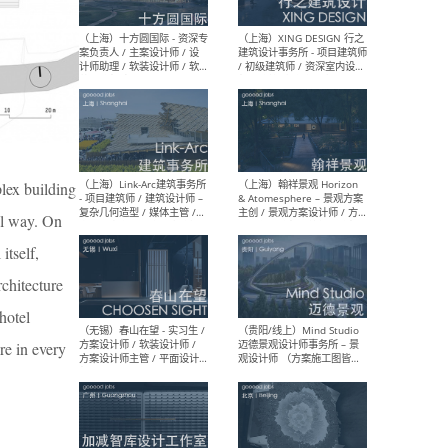
设计师 / 研究员
Arc
媒体
生（
（上海）上海建筑设计研究
（北
院有限公司 沈钺建筑创作工
师（
作室（FREE STUDIO）- 助理
建筑
lex building
建筑师 / 驻场建筑师 / 实习
设计
生
实习
al way. On
itself,
rchitecture
（上海）雁飞建筑事务所
（上
 hotel
Yanfei architects - 助理建
VIS
筑师 / 建筑实习生（长期有
室内
re in every
效）
软装