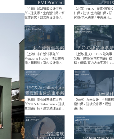
（上海）十方圆国际 - 资深专
（上海
案负责人 / 主案设计师 / 设
建筑
计师助理 / 软装设计师 / 软
/ 
装设计师助理
师 
（上海）Link-Arc建筑事务所
（上
- 项目建筑师 / 建筑设计师 –
& A
复杂几何造型 / 媒体主管 /
主创
学术研究专员 / 实习生计划
案深
软装
（方
（无锡）春山在望 - 实习生 /
（贵阳
方案设计师 / 软装设计师 /
迈德
方案设计师主管 / 平面设计
观设
师
可）