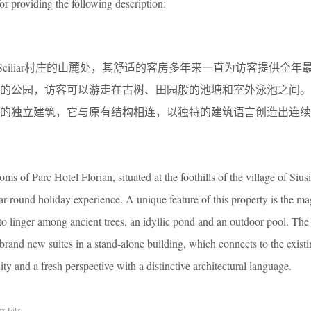
or providing the following description:
i allo Sciliar村庄的山麓处，其舒适的客房多年来一直为访客提供全
丽的公园，访客可以游走在古树、田园般的池塘和室外泳池之间。
房的独立建筑，它与原有结构相连，以独特的建筑语言创造出连续
s of Parc Hotel Florian, situated at the foothills of the village of Siusi 
ar-round holiday experience. A unique feature of this property is the ma
o linger among ancient trees, an idyllic pond and an outdoor pool. Th
rand new suites in a stand-alone building, which connects to the existi
ty and a fresh perspective with a distinctive architectural language.
x Filz