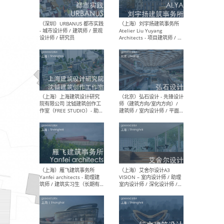
（北京）LOD朗奥建筑 - 资深
（杭
室内建筑师 / 产品研发及新
Bob
媒体运营设计师 / FF&E软装
/ 
设计师 / 深化设计师 / 实习
装设
生
（北京）SHUYAN design -
（上
项目负责人Project Manager
mea
/项目建筑师Project
/ 
Architect / 助理建筑师
师 
Assistant Architect / 创始
请）
人助理Founder's Assistant
/ 实习生Intern
（深圳）URBANUS 都市实践
（上
- 城市设计师 / 建筑师 / 景观
Atel