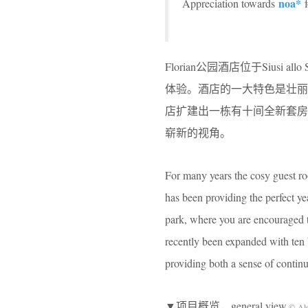
noa*
Appreciation towards
f
Florian公园酒店位于Sius
体验。酒店的一大特色是壮
店扩建出一栋有十间全新套
崭新的视角。
For many years the cosy guest room
has been providing the perfect ye
park, where you are encouraged t
recently been expanded with ten b
providing both a sense of continui
▼项目概览，general view
© Ale