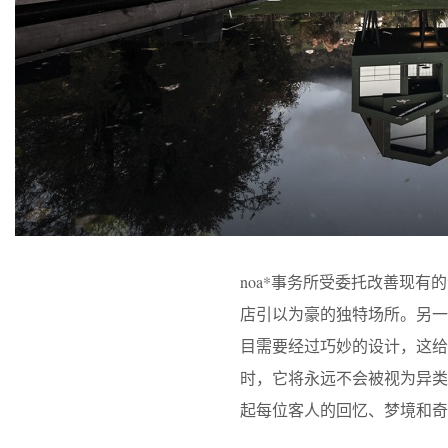
noa*事务所受委托改善现
店引以为豪的独特场所。另
目需要经过巧妙的设计，这给
时，它将永远不会被视为异类
起每位客人的回忆、梦境和奇