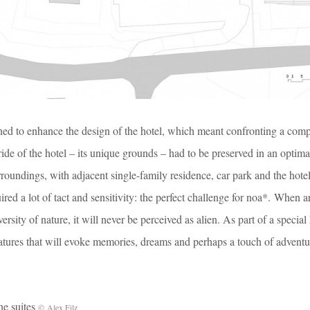
ed to enhance the design of the hotel, which meant confronting a comp
ride of the hotel – its unique grounds – had to be preserved in an optim
roundings, with adjacent single-family residence, car park and the hotel 
ired a lot of tact and sensitivity: the perfect challenge for noa*. When a
ersity of nature, it will never be perceived as alien. As part of a special
eatures that will evoke memories, dreams and perhaps a touch of adventu
 suites
© Alex Filz