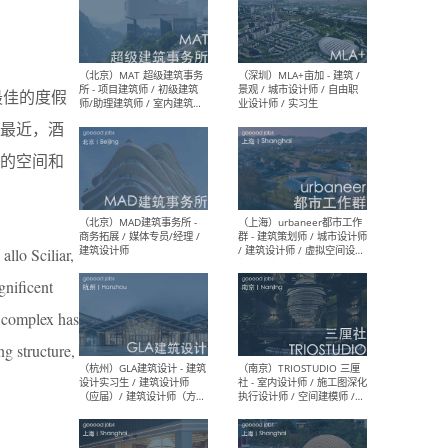
（杭州/青岛/上海/厦门/重
（上海
庆/成都）gad杰地设计 - 建
室 
年最佳的度假
筑 / 设备 / 城市设计 / 室内 /
计师
幕墙 / BIM / 成本 / 工程 / 运
生
最近，酒
营 / 品牌 / 观点views / 实习
等
的空间和
（北京）MAT 超级建筑事务
（深圳
所 - 项目建筑师 / 初级建筑
景观
allo Sciliar,
师/助理建筑师 / 室内建筑师
业设
/ 实习生
gnificent
e complex has
ng structure,
（北京）MAD建筑事务所 -
（上
商务拓展 / 媒体专员/经理 /
群 
建筑设计师
/ 