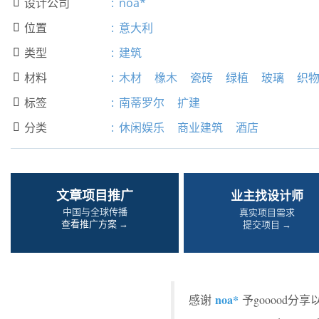
设计公司
:
noa*

位置
:
意大利

类型
:
建筑

材料
:
木材
橡木
瓷砖
绿植
玻璃
织

标签
:
南蒂罗尔
扩建

分类
:
休闲娱乐
商业建筑
酒店

文章项目推广
业主找设计师
中国与全球传播
真实项目需求
查看推广方案 →
提交项目 →
noa*
感谢
予gooood分