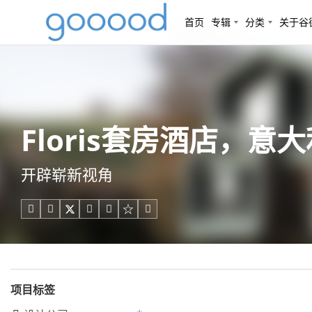
首页
专辑
分类
关于谷
Floris套房酒店，意大利
开辟崭新视角





项目标签