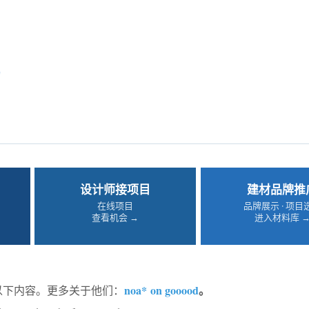
物
设计师接项目
建材品牌推
在线项目
品牌展示 · 项目
查看机会 →
进入材料库 
noa* on gooood
。
享以下内容。更多关于他们：