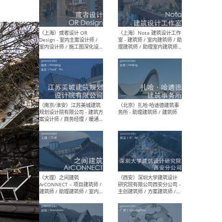
师 
（杭州）GLA建筑设计 - 建筑
（南京
设计实习生 / 建筑设计师
社 
（应届）/ 建筑设计师（方案
执行
设计）/ 建筑设计师（施工
实习
图）/ 结构设计师 / 给排水设
计师
（上海）或者设计 OR
（上
Design - 室内主案设计师 /
室 -
室内设计师 / 施工图深化设
理建
计师 / 室内设计助理 / 新媒
实习
体运营
请）