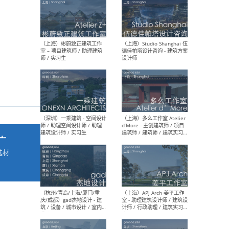
最新工作
按地区查看 ：
全部
|
北方
|
长江
|
华南
（上海）彬蔚致正建筑工作
（上海
室 – 项目建筑师 / 助理建筑
德佳
师 / 实习生
设计
广
选材
→
（深圳）一乘建筑 - 空间设计
（上
师 / 助理空间设计师 / 助理
d’M
建筑设计师 / 实习生
建筑
生 