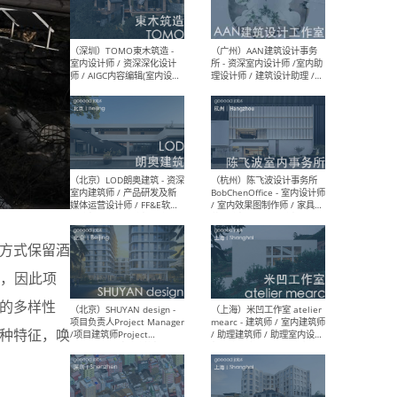
（南京/淮安）江苏美城建筑
（北
规划设计院有限公司 - 建筑方
务所
案设计师 / 商务经理 / 暖通
设计师 / 造价工程师
（大理）之间建筑
（西
ArCONNECT – 项目建筑师 /
研究
建筑师 / 助理建筑师 / 室内
主创
设计师 / 实习生
景观
施工
佳方式保留酒
，因此项
富的多样性
（深圳）TOMO東木筑造 -
（广
室内设计师 / 资深深化设计
所 
多种特征，唤
师 / AIGC内容编辑(室内设计
理设
方向) / 照明设计师 / 软装设
新媒
计师
生