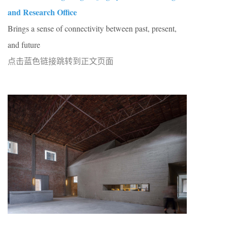
and Research Office
Brings a sense of connectivity between past, present,
and future
点击蓝色链接跳转到正文页面