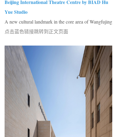
Beijing International Theatre Centre by BIAD Hu
Yue Studio
A new cultural landmark in the core area of Wangfujing
点击蓝色链接跳转到正文页面