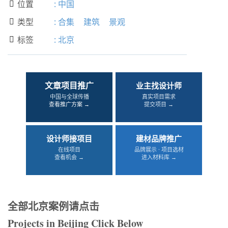
位置
:
中国

类型
:
合集
建筑
景观

标签
:
北京

文章项目推广
业主找设计师
中国与全球传播
真实项目需求
查看推广方案 →
提交项目 →
设计师接项目
建材品牌推广
在线项目
品牌展示 · 项目选材
查看机会 →
进入材料库 →
全部北京案例请点击
Projects in Beijing Click Below