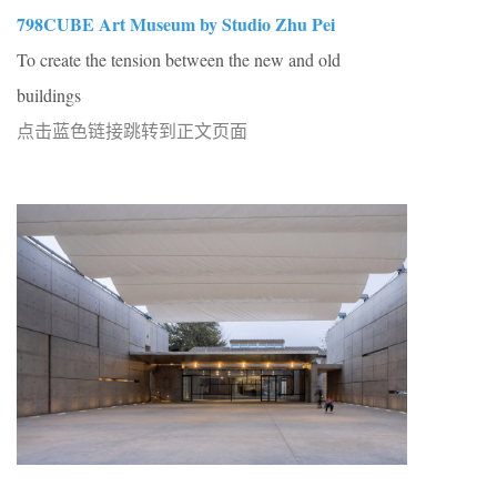
798CUBE Art Museum by Studio Zhu Pei
To create the tension between the new and old
buildings
点击蓝色链接跳转到正文页面