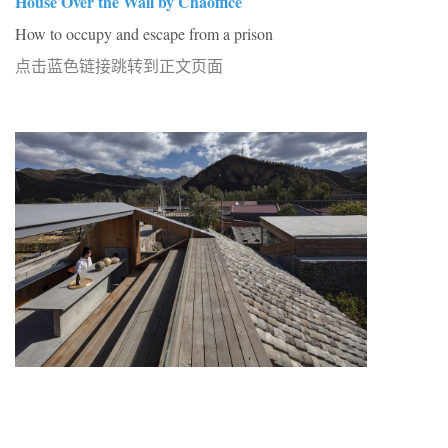
House Over the Wall by Chaoffice
How to occupy and escape from a prison
点击蓝色链接跳转到正文页面