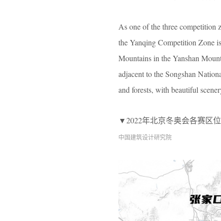
As one of the three competition 
the Yanqing Competition Zone is l
Mountains in the Yanshan Mountai
adjacent to the Songshan Nationa
and forests, with beautiful scene
▼2022年北京冬奥会各赛区位置示意，Locat
中国建筑设计研究院