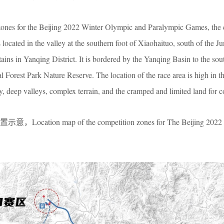
zones for the Beijing 2022 Winter Olympic and Paralympic Games, the 
ocated in the valley at the southern foot of Xiaohaituo, south of the J
ns in Yanqing District. It is bordered by the Yanqing Basin to the sou
l Forest Park Nature Reserve. The location of the race area is high in 
ry, deep valleys, complex terrain, and the cramped and limited land for c
ion map of the competition zones for The Beijing 2022 