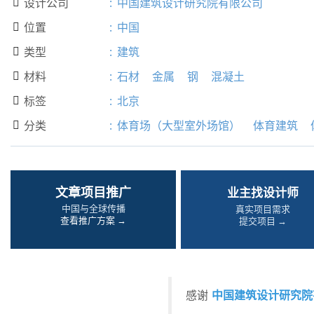
设计公司
:
中国建筑设计研究院有限公司

位置
:
中国

类型
:
建筑

材料
:
石材
金属
钢
混凝土

标签
:
北京

分类
:
体育场（大型室外场馆）
体育建筑

文章项目推广
业主找设计师
中国与全球传播
真实项目需求
查看推广方案 →
提交项目 →
中国建筑设计研究院
感谢