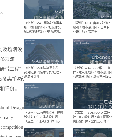
ng
（杭州/青岛/上海/厦门/重
（上海
庆/成都）gad杰地设计 - 建
室 
筑 / 设备 / 城市设计 / 室内 /
计师
幕墙 / BIM / 成本 / 工程 / 运
生
营 / 品牌 / 观点views / 实习
等
划及场馆设
多项难
研带工程”
（北京）MAT 超级建筑事务
（深圳
所 - 项目建筑师 / 初级建筑
景观
冬奥”的核
师/助理建筑师 / 室内建筑师
业设
/ 实习生
验和评价。
tural Design
es many
（北京）MAD建筑事务所 -
（上
o competition
商务拓展 / 媒体专员/经理 /
群 
建筑设计师
/ 
 design team