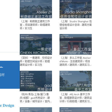
最新工作
按地区查看 ：
全部
|
北方
|
长江
|
华南
（上海）彬蔚致正建筑工作
（上海
室 – 项目建筑师 / 助理建筑
德佳
师 / 实习生
设计
广
选材
→
（深圳）一乘建筑 - 空间设计
（上
师 / 助理空间设计师 / 助理
d’M
建筑设计师 / 实习生
建筑
生 
e Design