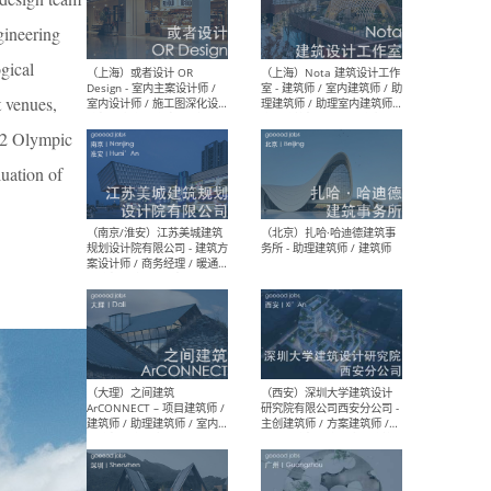
师 
gineering
ogical
t venues,
022 Olympic
（杭州）GLA建筑设计 - 建筑
（南京
设计实习生 / 建筑设计师
社 
uation of
（应届）/ 建筑设计师（方案
执行
设计）/ 建筑设计师（施工
实习
图）/ 结构设计师 / 给排水设
计师
（上海）或者设计 OR
（上
Design - 室内主案设计师 /
室 -
室内设计师 / 施工图深化设
理建
计师 / 室内设计助理 / 新媒
实习
体运营
请）