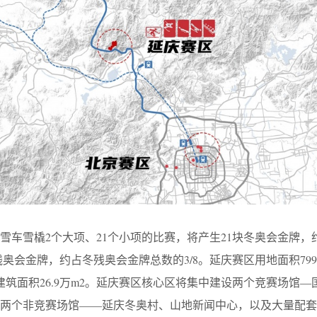
雪车雪橇2个大项、21个小项的比赛，将产生21块冬奥会金牌，
奥会金牌，约占冬残奥会金牌总数的3/8。延庆赛区用地面积799.13
, 总建筑面积26.9万m2。延庆赛区核心区将集中建设两个竞赛场馆
两个非竞赛场馆——延庆冬奥村、山地新闻中心，以及大量配套