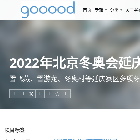
首页
专辑
分类
关于谷
2022年北京冬奥会延
雪飞燕、雪游龙、冬奥村等延庆赛区多项冬





项目标签