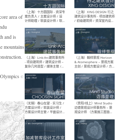
设计师 / 研究员
Arc
媒体
生（
core area of
undu
th and is
（上海）上海建筑设计研究
（北
the mountains
院有限公司 沈钺建筑创作工
师（
作室（FREE STUDIO）- 助理
建筑
onstruction.
建筑师 / 驻场建筑师 / 实习
设计
生
实习
Olympics
©
（上海）雁飞建筑事务所
（上
Yanfei architects - 助理建
VIS
筑师 / 建筑实习生（长期有
室内
效）
软装