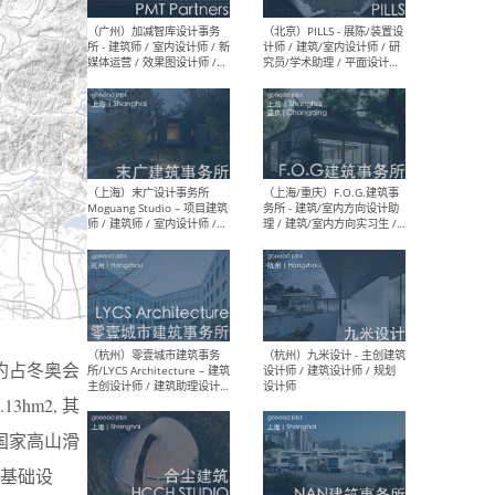
（上海）十方圆国际 - 资深专
（上海
案负责人 / 主案设计师 / 设
建筑
计师助理 / 软装设计师 / 软
/ 
装设计师助理
师 
（上海）Link-Arc建筑事务所
（上
- 项目建筑师 / 建筑设计师 –
& A
复杂几何造型 / 媒体主管 /
主创
学术研究专员 / 实习生计划
案深
软装
（方
约占冬奥会
hm2, 其
（无锡）春山在望 - 实习生 /
（贵阳
方案设计师 / 软装设计师 /
迈德
—国家高山滑
方案设计师主管 / 平面设计
观设
师
可）
基础设