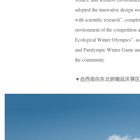
adopted the innovative design w
with scientific research”, complet
environment of the competition a
Ecological Winter Olympics”. as 
and Paralympic Winter Game and t
the community.
▼自西南向东北俯瞰延庆赛区，Aerial v