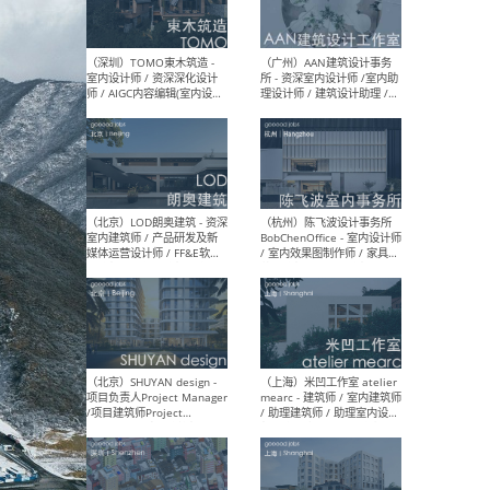
（南京/淮安）江苏美城建筑
（北
规划设计院有限公司 - 建筑方
务所
案设计师 / 商务经理 / 暖通
设计师 / 造价工程师
（大理）之间建筑
（西
ArCONNECT – 项目建筑师 /
研究
建筑师 / 助理建筑师 / 室内
主创
设计师 / 实习生
景观
施工
（深圳）TOMO東木筑造 -
（广
室内设计师 / 资深深化设计
所 
师 / AIGC内容编辑(室内设计
理设
方向) / 照明设计师 / 软装设
新媒
计师
生