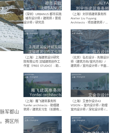
（北京）LOD朗奥建筑 - 资深
（杭
室内建筑师 / 产品研发及新
Bob
媒体运营设计师 / FF&E软装
/ 
设计师 / 深化设计师 / 实习
装设
生
（北京）SHUYAN design -
（上
项目负责人Project Manager
mea
/项目建筑师Project
/ 
Architect / 助理建筑师
师 
Assistant Architect / 创始
请）
人助理Founder's Assistant
/ 实习生Intern
山脉军都山
。赛区所
（深圳）URBANUS 都市实践
（上
- 城市设计师 / 建筑师 / 景观
Atel