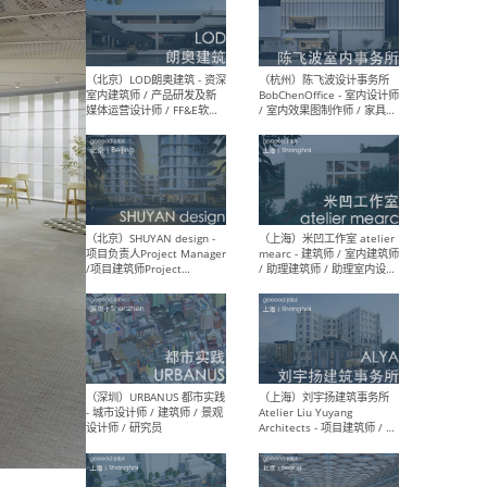
（南京/淮安）江苏美城建筑
（北
规划设计院有限公司 - 建筑方
务所
案设计师 / 商务经理 / 暖通
设计师 / 造价工程师
（大理）之间建筑
（西
ArCONNECT – 项目建筑师 /
研究
建筑师 / 助理建筑师 / 室内
主创
设计师 / 实习生
景观
施工
（深圳）TOMO東木筑造 -
（广
室内设计师 / 资深深化设计
所 
师 / AIGC内容编辑(室内设计
理设
方向) / 照明设计师 / 软装设
新媒
计师
生