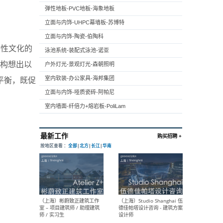
弹性地板-PVC地板-海象地板
立面与内饰-UHPC幕墙板-苏博特
立面与内饰-陶瓷-伯陶科
培育性文化的
泳池系统-装配式泳池-诺亚
，构想出以
户外灯光-景观灯光-森朝照明
平衡，既促
室内软装-办公家具-海邦集团
立面与内饰-哑质瓷砖-阿帕尼
室内墙面-纤倍力+熔岩板-PoliLam