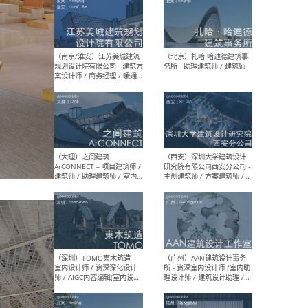
（杭州）GLA建筑设计 - 建筑
（南京
设计实习生 / 建筑设计师
社 
（应届）/ 建筑设计师（方案
执行
设计）/ 建筑设计师（施工
实习
图）/ 结构设计师 / 给排水设
计师
（上海）或者设计 OR
（上
Design - 室内主案设计师 /
室 -
室内设计师 / 施工图深化设
理建
计师 / 室内设计助理 / 新媒
实习
体运营
请）