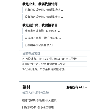
我是业主，我要找设计师
已有心仪设计师，请帮我搭线 →
没有选定设计师，请帮我推荐 →
我是设计师，我要接项目
非会员申请直购 · 699元/条 →
申请加入会员 · 最低89元/条 →
已缴纳年费会员登录入口 →
当前在线项目
20万设计费，浙江某企业总部办公区室内设计
6-10万设计费，北京某餐厅室内设计
3-5万设计费，广东某自建房住宅设计
建材
查看所有 ALL +
最新入驻材料与系统
钢结构廊架-板桁架-泰大建筑
门控系统-自动门-濠振机电