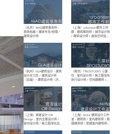
（杭州/青岛/上海/厦门/重
（上海
庆/成都）gad杰地设计 - 建
室 
筑 / 设备 / 城市设计 / 室内 /
计师
幕墙 / BIM / 成本 / 工程 / 运
生
营 / 品牌 / 观点views / 实习
等
（北京）MAT 超级建筑事务
（深圳
所 - 项目建筑师 / 初级建筑
景观
师/助理建筑师 / 室内建筑师
业设
/ 实习生
（北京）MAD建筑事务所 -
（上
商务拓展 / 媒体专员/经理 /
群 
建筑设计师
/ 
师 