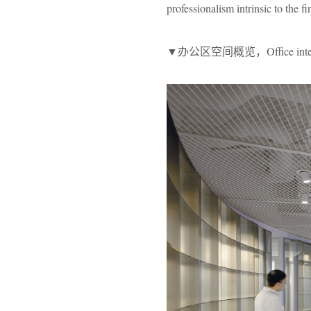
professionalism intrinsic to the fi
▼办公区空间概览，Office interio