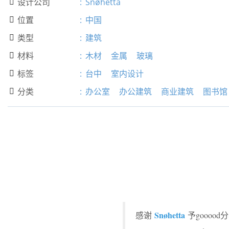
设计公司
:
Snøhetta

位置
:
中国

类型
:
建筑

材料
:
木材
金属
玻璃

标签
:
台中
室内设计

分类
:
办公室
办公建筑
商业建筑
图书馆

Snøhetta
感谢
予goooo