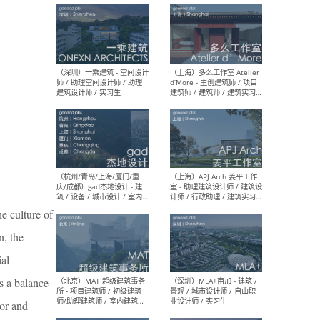
最新工作
按地区查看 ：
全部
|
北方
|
长江
|
华南
（上海）彬蔚致正建筑工作
（上海
室 – 项目建筑师 / 助理建筑
德佳
师 / 实习生
设计
e culture of
n, the
（深圳）一乘建筑 - 空间设计
（上
师 / 助理空间设计师 / 助理
d’M
ial
建筑设计师 / 实习生
建筑
生 
es a balance
gor and