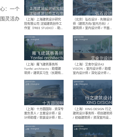
心：一个
围灵活办
（北京）LOD朗奥建筑 - 资深
（杭
室内建筑师 / 产品研发及新
Bob
媒体运营设计师 / FF&E软装
/ 
设计师 / 深化设计师 / 实习
装设
生
（北京）SHUYAN design -
（上
项目负责人Project Manager
mea
/项目建筑师Project
/ 
Architect / 助理建筑师
师 
Assistant Architect / 创始
请）
人助理Founder's Assistant
/ 实习生Intern
（深圳）URBANUS 都市实践
（上
- 城市设计师 / 建筑师 / 景观
Atel
设计师 / 研究员
Arc