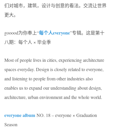
们对城市，建筑，设计与创意的看法。交流让世界
更大。
每个人everyone
gooood为你奉上“
”专辑。这是第十
八期：每个人 × 毕业季
Most of people lives in cities, experiencing architecture
spaces everyday. Design is closely related to everyone,
and listening to people from other industries also
enables us to expand our understanding about design,
architecture, urban environment and the whole world.
everyone album
NO. 18 – everyone × Graduation
Season