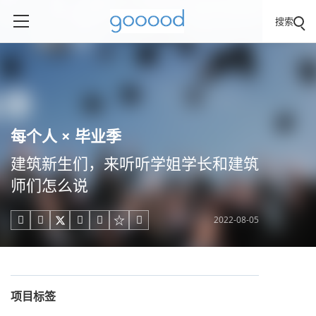
搜索
每个人 × 毕业季
建筑新生们，来听听学姐学长和建筑
师们怎么说
2022-08-05





项目标签