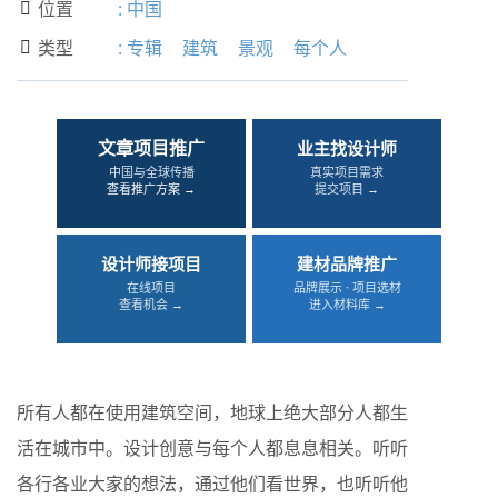
位置
:
中国

类型
:
专辑
建筑
景观
每个人

文章项目推广
业主找设计师
中国与全球传播
真实项目需求
查看推广方案 →
提交项目 →
设计师接项目
建材品牌推广
在线项目
品牌展示 · 项目选材
查看机会 →
进入材料库 →
所有人都在使用建筑空间，地球上绝大部分人都生
活在城市中。设计创意与每个人都息息相关。听听
各行各业大家的想法，通过他们看世界，也听听他