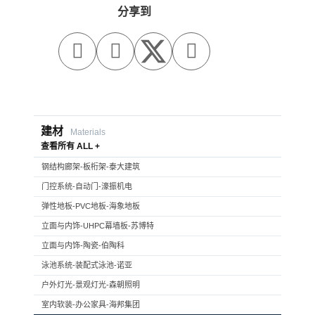
分享到



建材
Materials
查看所有 ALL +
钢结构廊架-板桁架-泰大建筑
门控系统-自动门-濠振机电
弹性地板-PVC地板-海象地板
立面与内饰-UHPC幕墙板-苏博特
立面与内饰-陶瓷-伯陶科
泳池系统-装配式泳池-诺亚
户外灯光-景观灯光-森朝照明
室内软装-办公家具-海邦集团