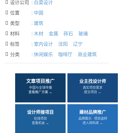
设计公司
:
白菜设计

位置
:
中国

类型
:
建筑

材料
:
木材
金属
砖石
玻璃

标签
:
室内设计
沈阳
辽宁

分类
:
休闲娱乐
咖啡厅
商业建筑

文章项目推广
业主找设计师
中国与全球传播
真实项目需求
查看推广方案 →
提交项目 →
设计师接项目
建材品牌推广
在线项目
品牌展示 · 项目选材
查看机会 →
进入材料库 →