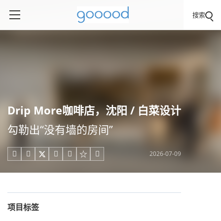
搜索
Drip More咖啡店，沈阳 / 白菜设计
勾勒出“没有墙的房间”
2026-07-09





项目标签