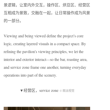
景逻辑，让室内外交互，操作区、烘豆区、经营区
互相成为景致，交融在一起，让日常操作成为风景
的一部分。
Viewing and being viewed define the project’s core
logic, creating layered visuals in a compact space. By
refining the pavilion’s viewing principles, we let the
interior and exterior interact—so the bar, roasting area,
and service zone frame one another, turning everyday
operations into part of the scenery.
▼经营区，service zone
© 图派视觉