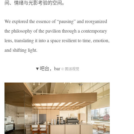
间、情绪与光影考验的空间。
We explored the essence of “pausing” and reorganized
the philosophy of the pavilion through a contemporary
lens, translating it into a space resilient to time, emotion,
and shifting light.
▼吧台，bar
© 图派视觉