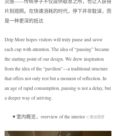
灵感——传统亭子不仅提供歇息之所，也让人获得
片刻观照。在快速消耗的时代，停下并非耽误，而
是一种更深的抵达
Drip More hopes visitors will truly pause and savor
each cup with attention. The idea of “pausing” became
the starting point of our design. We drew inspiration
from the idea of the “pavilion”—a traditional structure
that offers not only rest but a moment of reflection. In
an age of rapid consumption, pausing is not a delay, but
a deeper way of arriving.
▼室内概览，overview of the interior
© 图派视觉