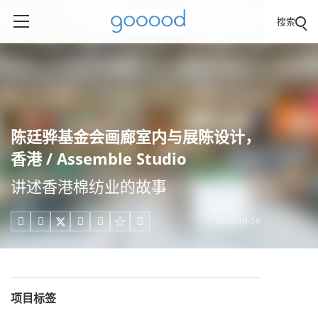
搜索
陈廷骅基金会画廊室内与展陈设计，
香港 / Assemble Studio
讲述香港棉纺业的故事
2020-10-26





项目标签