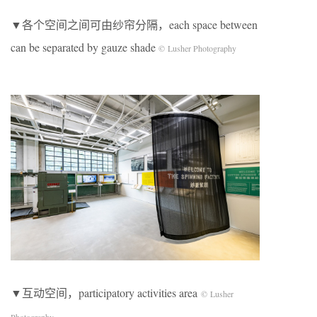
▼各个空间之间可由纱帘分隔，each space between
can be separated by gauze shade
© Lusher Photography
▼互动空间，participatory activities area
© Lusher