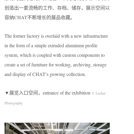
创造出一套流畅的工作、存档、储存，展示空间以
容纳CHAT不断增长的展品收藏。
The former factory is overlaid with a new infrastructure
in the form of a simple extruded aluminum profile
system, which is coupled with custom components to
create a set of furniture for working, archiving, storage
and display of CHAT’s growing collection.
▼展览入口空间，entrance of the exhibition
© Lusher
Photography