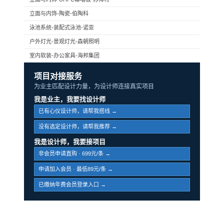
立面与内饰-陶瓷-伯陶科
泳池系统-装配式泳池-诺亚
户外灯光-景观灯光-森朝照明
室内软装-办公家具-海邦集团
项目对接服务
为业主匹配设计力量，为设计师连接真实项目
我是业主，我要找设计师
已有心仪设计师，请帮我搭线 →
没有选定设计师，请帮我推荐 →
我是设计师，我要接项目
非会员申请直购 · 699元/条 →
申请加入会员 · 最低89元/条 →
已缴纳年费会员登录入口 →