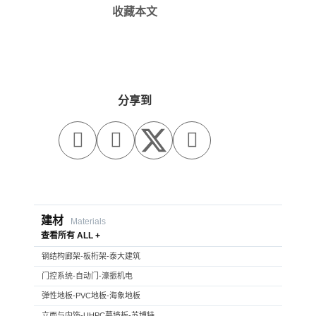
收藏本文
分享到



建材
Materials
查看所有 ALL +
钢结构廊架-板桁架-泰大建筑
门控系统-自动门-濠振机电
弹性地板-PVC地板-海象地板
立面与内饰-UHPC幕墙板-苏博特