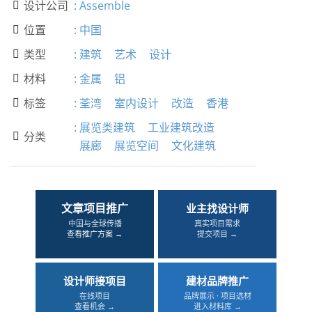
设计公司
:
Assemble

位置
:
中国

类型
:
建筑
艺术
设计

材料
:
金属
铝

标签
:
荃湾
室内设计
改造
香港

:
展览类建筑
工业建筑改造
分类

展廊
展览空间
文化建筑
文章项目推广
业主找设计师
中国与全球传播
真实项目需求
查看推广方案 →
提交项目 →
设计师接项目
建材品牌推广
在线项目
品牌展示 · 项目选材
查看机会 →
进入材料库 →