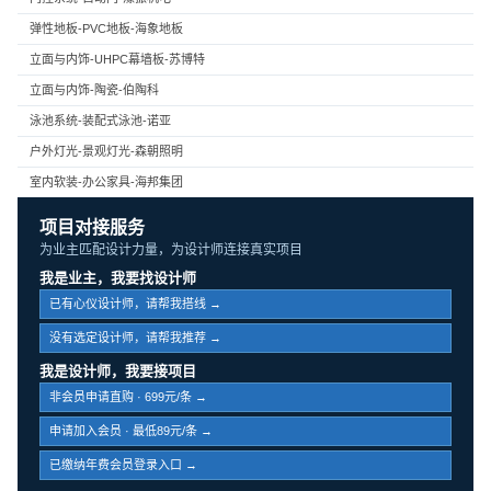
弹性地板-PVC地板-海象地板
立面与内饰-UHPC幕墙板-苏博特
立面与内饰-陶瓷-伯陶科
泳池系统-装配式泳池-诺亚
户外灯光-景观灯光-森朝照明
室内软装-办公家具-海邦集团
项目对接服务
为业主匹配设计力量，为设计师连接真实项目
我是业主，我要找设计师
已有心仪设计师，请帮我搭线 →
没有选定设计师，请帮我推荐 →
我是设计师，我要接项目
非会员申请直购 · 699元/条 →
申请加入会员 · 最低89元/条 →
已缴纳年费会员登录入口 →