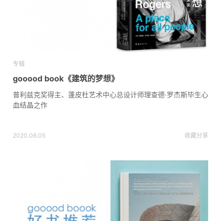
专辑
gooood book《建筑的梦想》
普利兹克奖得主、蓬皮杜艺术中心总设计师理查德·罗杰斯毕生心
血结晶之作
2020.06.05
收藏
分享