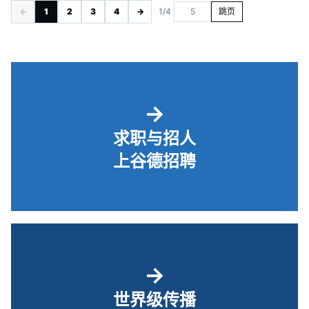
←
1
2
3
4
→
1/4
跳页
→
求职与招人
上谷德招聘
→
世界级传播