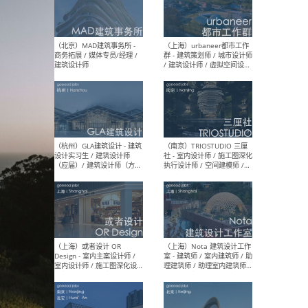
幕墙 / BIM / 成本 / 工程 / 运
生
营 / 品牌 / 观点views / 实习
等
（北京）MAT 超级建筑事务
（深圳
所 - 项目建筑师 / 初级建筑
景观
师/助理建筑师 / 室内建筑师
业设
/ 实习生
（北京）MAD建筑事务所 -
（上
商务拓展 / 媒体专员/经理 /
群 
建筑设计师
/ 
师 