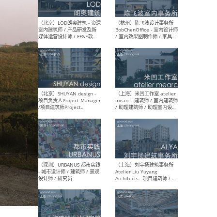
（大理）之间建筑
（西
ArCONNECT – 项目建筑师 /
研究
建筑师 / 助理建筑师 / 室内
主创
设计师 / 实习生
景观
施工
（深圳）TOMO東木筑造 -
（广
室内设计师 / 资深深化设计
所 
师 / AIGC内容编辑(室内设计
理设
方向) / 照明设计师 / 软装设
新媒
计师
生
（北京）LOD朗奥建筑 - 资深
（杭
室内建筑师 / 产品研发及新
Bob