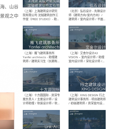
媒体运营设计师 / FF&E软装
/ 
海、山谷
设计师 / 深化设计师 / 实习
装设
生
景观之中
（北京）SHUYAN design -
（上
项目负责人Project Manager
mea
/项目建筑师Project
/ 
Architect / 助理建筑师
师 
Assistant Architect / 创始
请）
人助理Founder's Assistant
/ 实习生Intern
（深圳）URBANUS 都市实践
（上
- 城市设计师 / 建筑师 / 景观
Atel
设计师 / 研究员
Arc
媒体
生（