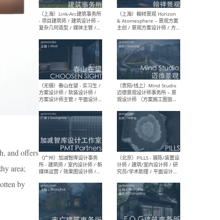
（上海）上海建筑设计研究
（北
院有限公司 沈钺建筑创作工
师（
作室（FREE STUDIO）- 助理
建筑
建筑师 / 驻场建筑师 / 实习
设计
生
实习
（上海）雁飞建筑事务所
（上
Yanfei architects - 助理建
VIS
筑师 / 建筑实习生（长期有
室内
效）
软装
h, and offers
thy area;
gotten by
（上海）十方圆国际 - 资深专
（上海
案负责人 / 主案设计师 / 设
建筑
计师助理 / 软装设计师 / 软
/ 
装设计师助理
师 