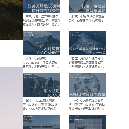
（杭州）GLA建筑设计 - 建筑
（南京
设计实习生 / 建筑设计师
社 
（应届）/ 建筑设计师（方案
执行
设计）/ 建筑设计师（施工
实习
图）/ 结构设计师 / 给排水设
计师
（上海）或者设计 OR
（上
Design - 室内主案设计师 /
室 -
室内设计师 / 施工图深化设
理建
计师 / 室内设计助理 / 新媒
实习
体运营
请）
（南京/淮安）江苏美城建筑
（北
规划设计院有限公司 - 建筑方
务所
案设计师 / 商务经理 / 暖通
设计师 / 造价工程师