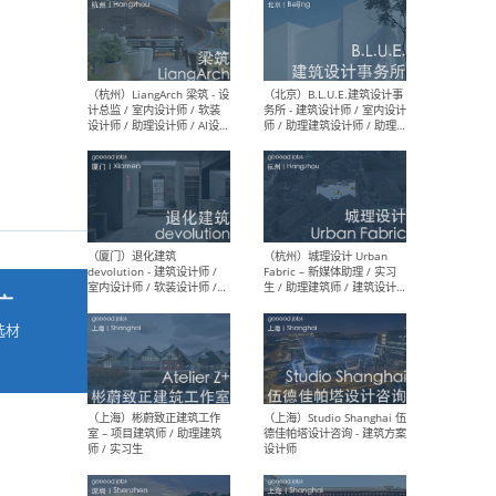
最新工作
按地区查看 ：
全部
|
北方
|
长江
|
华南
（杭州）LiangArch 梁筑 - 设
（北
计总监 / 室内设计师 / 软装
务所
设计师 / 助理设计师 / AI设计
师 
师 / 施工图深化设计师 / 品
室内
牌商务总助
广
选材
→
（厦门）退化建筑
（杭
devolution - 建筑设计师 /
Fab
室内设计师 / 软装设计师 /
生 
项目统筹 / 合伙人助理
师