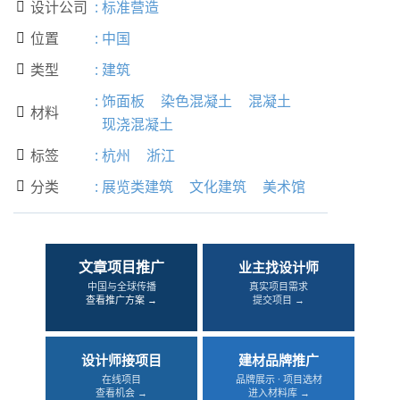
设计公司
:
标准营造

位置
:
中国

类型
:
建筑

:
饰面板
染色混凝土
混凝土
材料

现浇混凝土
标签
:
杭州
浙江

分类
:
展览类建筑
文化建筑
美术馆

文章项目推广
业主找设计师
中国与全球传播
真实项目需求
查看推广方案 →
提交项目 →
设计师接项目
建材品牌推广
在线项目
品牌展示 · 项目选材
查看机会 →
进入材料库 →