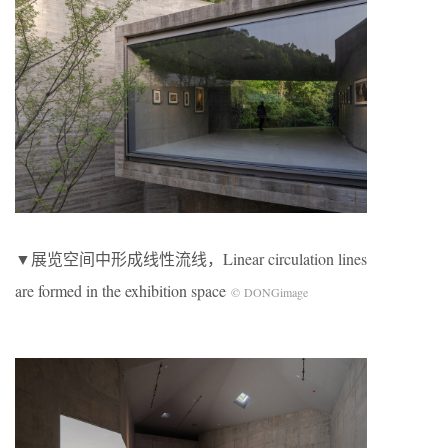
▼展览空间中形成线性流线，Linear circulation lines
are formed in the exhibition space
© DONGimage