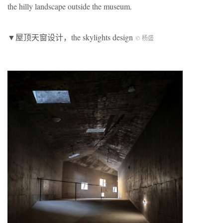
the hilly landscape outside the museum.
▼屋顶天窗设计，the skylights design
© 杨盛