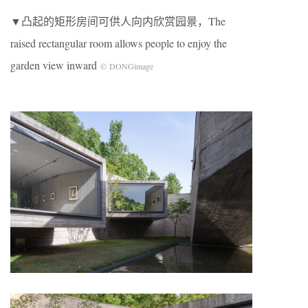
▼凸起的矩形房间可供人向内欣赏园景，The
raised rectangular room allows people to enjoy the
garden view inward
© DONGimage