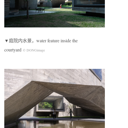
▼庭院内水景，water feature inside the
courtyard
© DONGimage