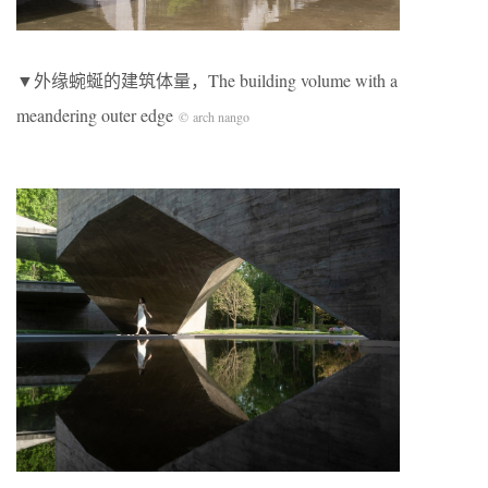
▼外缘蜿蜒的建筑体量，The building volume with a
meandering outer edge
© arch nango