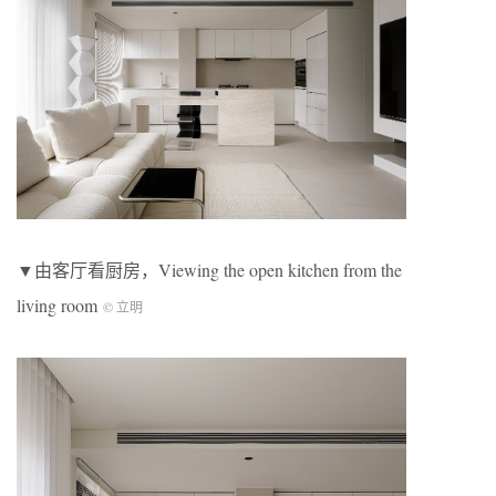
▼由客厅看厨房，Viewing the open kitchen from the
living room
© 立明