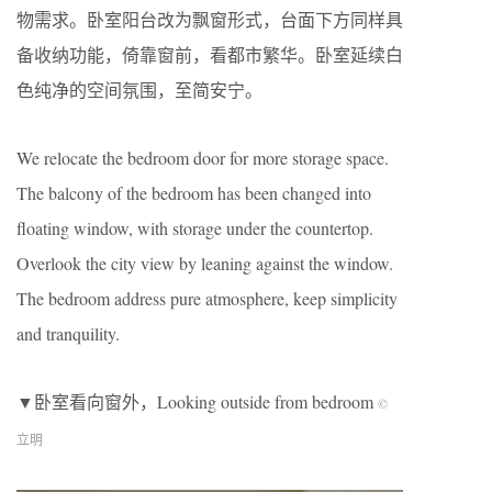
物需求。卧室阳台改为飘窗形式，台面下方同样具
备收纳功能，倚靠窗前，看都市繁华。卧室延续白
色纯净的空间氛围，至简安宁。
We relocate the bedroom door for more storage space.
The balcony of the bedroom has been changed into
floating window, with storage under the countertop.
Overlook the city view by leaning against the window.
The bedroom address pure atmosphere, keep simplicity
and tranquility.
▼卧室看向窗外，Looking outside from bedroom
©
立明