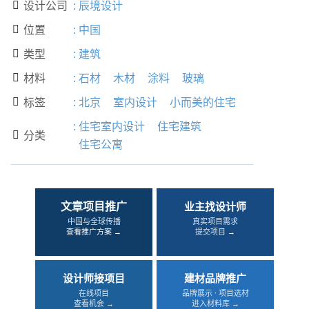
设计公司
:
辰境设计

位置
:
中国

类型
:
建筑

材料
:
石材
木材
涂料
玻璃

标签
:
北京
室内设计
小而美的住宅

:
住宅室内设计
住宅建筑
分类

住宅公寓
文章项目推广
业主找设计师
中国与全球传播
真实项目需求
查看推广方案 →
提交项目 →
设计师接项目
建材品牌推广
在线项目
品牌展示 · 项目选材
查看机会 →
进入材料库 →