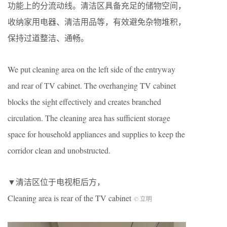
功能上的分流动线。清洁区具备充足的储物空间，
收纳家用电器、清洁用品等，有效避免杂物堆积，
保持过道整洁、通畅。
We put cleaning area on the left side of the entryway
and rear of TV cabinet. The overhanging TV cabinet
blocks the sight effectively and creates branched
circulation. The cleaning area has sufficient storage
space for household appliances and supplies to keep the
corridor clean and unobstructed.
▼清洁区位于电视柜后方，
Cleaning area is rear of the TV cabinet
© 立明