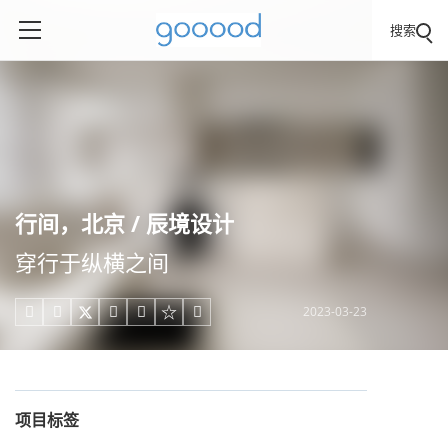
搜索
行间，北京 / 辰境设计
穿行于纵横之间
2023-03-23





项目标签