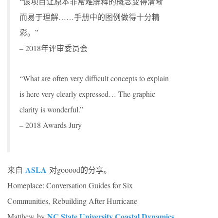
“该项目让原本非常难解释的概念变得清晰
而易于理解……手册中的图例做得十分精
彩。”
– 2018年评审委员会
“What are often very difficult concepts to explain
is here very clearly expressed… The graphic
clarity is wonderful.”
– 2018 Awards Jury
ASLA
来自
对gooood的分享。
Homeplace: Conversation Guides for Six
Communities, Rebuilding After Hurricane
NC State University Coastal Dynamics
Matthew by