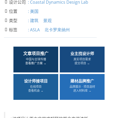
设计公司
:
Coastal Dynamics Design Lab

位置
:
美国

类型
:
建筑
景观

标签
:
ASLA
北卡罗来纳州

文章项目推广
业主找设计师
中国与全球传播
真实项目需求
查看推广方案 →
提交项目 →
设计师接项目
建材品牌推广
在线项目
品牌展示 · 项目选材
查看机会 →
进入材料库 →