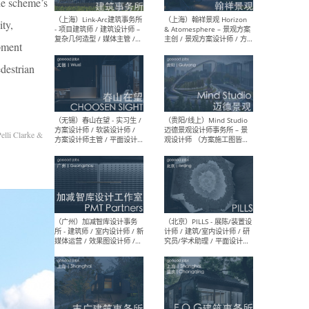
he scheme’s
ity,
（上海）上海建筑设计研究
（北
院有限公司 沈钺建筑创作工
师（
opment
作室（FREE STUDIO）- 助理
建筑
建筑师 / 驻场建筑师 / 实习
设计
edestrian
生
实习
elli Clarke &
（上海）雁飞建筑事务所
（上
Yanfei architects - 助理建
VIS
筑师 / 建筑实习生（长期有
室内
效）
软装
（上海）十方圆国际 - 资深专
（上海
案负责人 / 主案设计师 / 设
建筑
计师助理 / 软装设计师 / 软
/ 
装设计师助理
师 