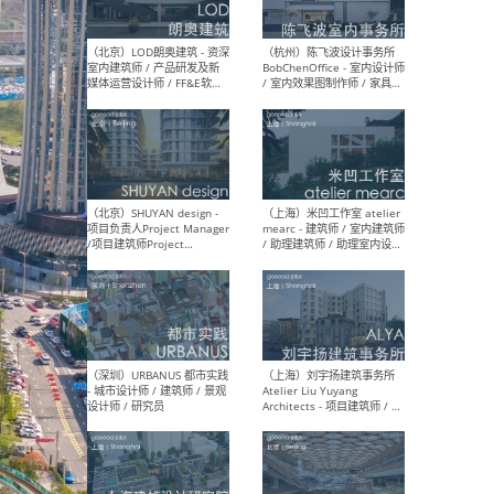
（大理）之间建筑
（西
ArCONNECT – 项目建筑师 /
研究
建筑师 / 助理建筑师 / 室内
主创
设计师 / 实习生
景观
施工
（深圳）TOMO東木筑造 -
（广
室内设计师 / 资深深化设计
所 
师 / AIGC内容编辑(室内设计
理设
方向) / 照明设计师 / 软装设
新媒
计师
生
（北京）LOD朗奥建筑 - 资深
（杭
室内建筑师 / 产品研发及新
Bob