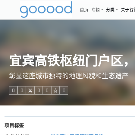
首页
专辑
分类
关于谷
宜宾高铁枢纽门户区，四川 / 
彰显这座城市独特的地理风貌和生态遗产





项目标签