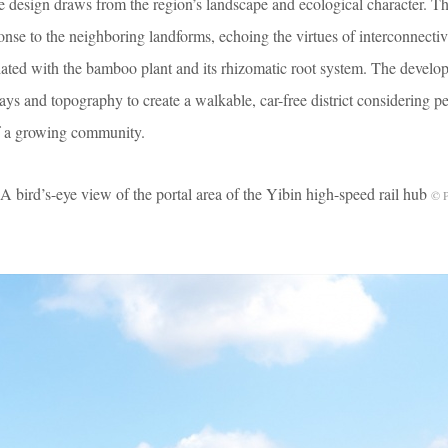
e design draws from the region’s landscape and ecological character. T
nse to the neighboring landforms, echoing the virtues of interconnectiv
ociated with the bamboo plant and its rhizomatic root system. The devel
ays and topography to create a walkable, car-free district considering p
of a growing community.
view of the portal area of the Yibin high-speed rail hub
© P