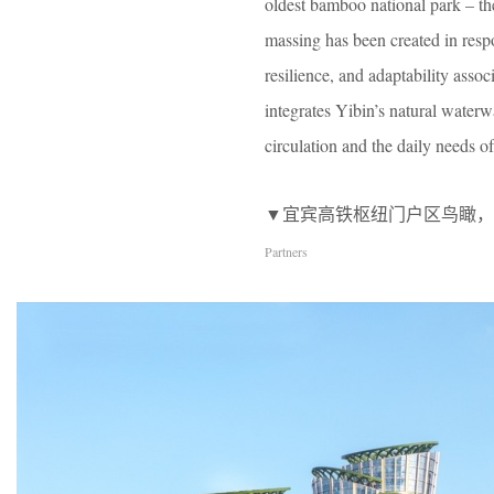
oldest bamboo national park – th
massing has been created in respo
resilience, and adaptability ass
integrates Yibin’s natural waterw
circulation and the daily needs 
▼宜宾高铁枢纽门户区鸟瞰，A bird’s-eye 
Partners