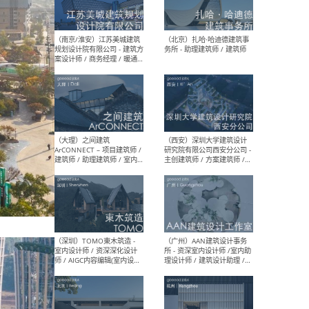
（杭州）GLA建筑设计 - 建筑
（南京
设计实习生 / 建筑设计师
社 
（应届）/ 建筑设计师（方案
执行
设计）/ 建筑设计师（施工
实习
图）/ 结构设计师 / 给排水设
计师
（上海）或者设计 OR
（上
Design - 室内主案设计师 /
室 -
室内设计师 / 施工图深化设
理建
计师 / 室内设计助理 / 新媒
实习
体运营
请）
（南京/淮安）江苏美城建筑
（北
规划设计院有限公司 - 建筑方
务所
案设计师 / 商务经理 / 暖通
设计师 / 造价工程师