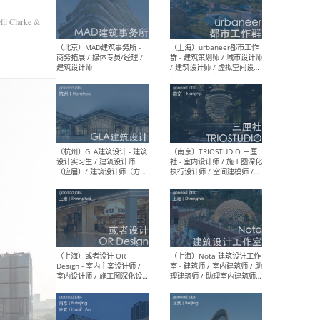
幕墙 / BIM / 成本 / 工程 / 运
生
营 / 品牌 / 观点views / 实习
lli Clarke &
等
（北京）MAT 超级建筑事务
（深圳
所 - 项目建筑师 / 初级建筑
景观
师/助理建筑师 / 室内建筑师
业设
/ 实习生
（北京）MAD建筑事务所 -
（上
商务拓展 / 媒体专员/经理 /
群 
建筑设计师
/ 
师 