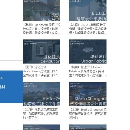
最新工作
按地区查看 ：
全部
|
北方
|
长江
|
华南
（杭州）LiangArch 梁筑 - 设
（北
计总监 / 室内设计师 / 软装
务所
设计师 / 助理设计师 / AI设计
师 
师 / 施工图深化设计师 / 品
室内
牌商务总助
广
选材
→
（厦门）退化建筑
（杭
devolution - 建筑设计师 /
Fab
室内设计师 / 软装设计师 /
生 
项目统筹 / 合伙人助理
师