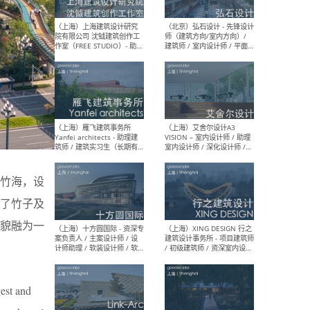
媒体运营设计师 / FF&E软装
/ 
设计师 / 深化设计师 / 实习
装设
生
（北京）SHUYAN design -
（上
项目负责人Project Manager
mea
/项目建筑师Project
/ 
Architect / 助理建筑师
师 
Assistant Architect / 创始
请）
人助理Founder's Assistant
/ 实习生Intern
竹海，设
了竹子及
（深圳）URBANUS 都市实践
（上
貌融为一
- 城市设计师 / 建筑师 / 景观
Atel
设计师 / 研究员
Arc
媒体
生（
gest and