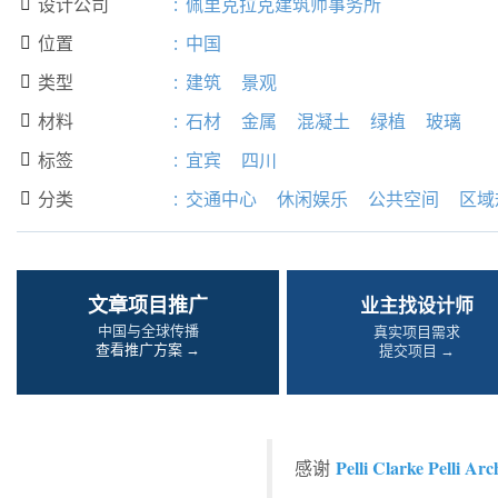
设计公司
:
佩里克拉克建筑师事务所

位置
:
中国

类型
:
建筑
景观

材料
:
石材
金属
混凝土
绿植
玻璃

标签
:
宜宾
四川

分类
:
交通中心
休闲娱乐
公共空间
区域

文章项目推广
业主找设计师
中国与全球传播
真实项目需求
查看推广方案 →
提交项目 →
Pelli Clarke Pelli Arc
感谢