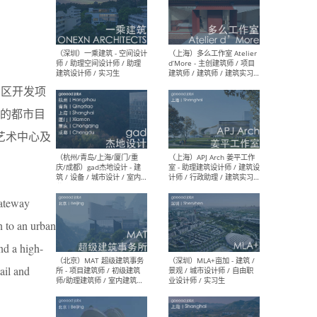
（上海）彬蔚致正建筑工作
（上海
室 – 项目建筑师 / 助理建筑
德佳
师 / 实习生
设计
门户区开发项
部的都市目
艺术中心及
（深圳）一乘建筑 - 空间设计
（上
师 / 助理空间设计师 / 助理
d’M
建筑设计师 / 实习生
建筑
生 
Gateway
on to an urban
nd a high-
ail and
（杭州/青岛/上海/厦门/重
（上海
庆/成都）gad杰地设计 - 建
室 
筑 / 设备 / 城市设计 / 室内 /
计师