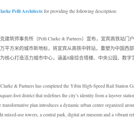
Clarke Pelli Architects
for providing the following description:
事务所（Pelli Clarke & Partners）宣布，宜宾高铁站
4万平方米的城市新地标，将宜宾从高铁中转站，重塑为中国西
为核心打造活力城市中心，涵盖8座综合塔楼、中央公园、数字
li Clarke & Partners has completed the Yibin High-Speed Rail Station 
uare-foot district that redefines the city’s identity from a layover stati
e transformative plan introduces a dynamic urban center organized arou
ght mixed-use towers, a central park, digital art museum and a vibrant ret