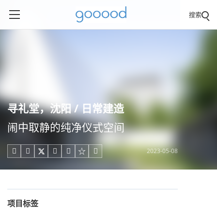
搜索
寻礼堂，沈阳 / 日常建造
闹中取静的纯净仪式空间
2023-05-08





项目标签