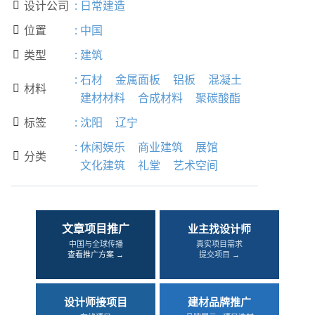
设计公司
:
日常建造

位置
:
中国

类型
:
建筑

:
石材
金属面板
铝板
混凝土
材料

建材材料
合成材料
聚碳酸酯
标签
:
沈阳
辽宁

:
休闲娱乐
商业建筑
展馆
分类

文化建筑
礼堂
艺术空间
文章项目推广
业主找设计师
中国与全球传播
真实项目需求
查看推广方案 →
提交项目 →
设计师接项目
建材品牌推广