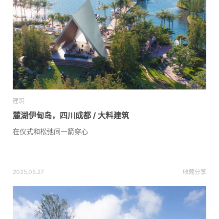
建筑
麓湖伊甸岛，四川成都 / 大料建筑
在仪式和松弛间一箭穿心
2025.05.27
收藏
分享