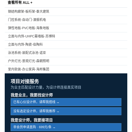
查看所有 ALL +
钢结构廊架-板桁架-泰大建筑
门控系统-自动门-濠振机电
弹性地板-PVC地板-海象地板
立面与内饰-UHPC幕墙板-苏博特
立面与内饰-陶瓷-伯陶科
泳池系统-装配式泳池-诺亚
户外灯光-景观灯光-森朝照明
室内软装-办公家具-海邦集团
项目对接服务
为业主匹配设计力量，为设计师连接真实项目
我是业主，我要找设计师
已有心仪设计师，请帮我搭线 →
没有选定设计师，请帮我推荐 →
我是设计师，我要接项目
非会员申请直购 · 699元/条 →