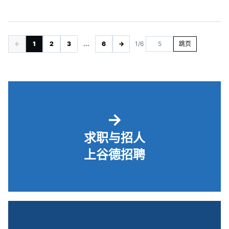
←
1
2
3
...
6
→
1/6
跳页
→
求职与招人
上谷德招聘