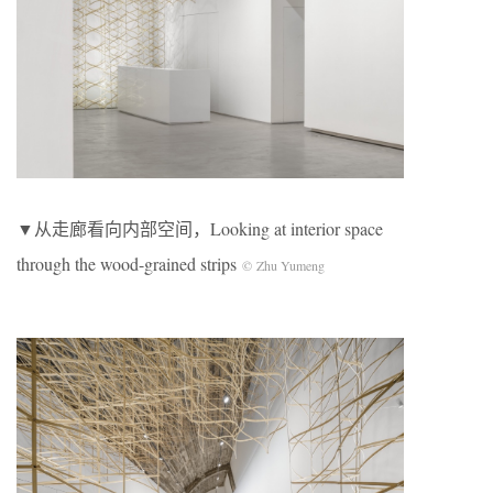
▼从走廊看向内部空间，Looking at interior space
through the wood-grained strips
© Zhu Yumeng