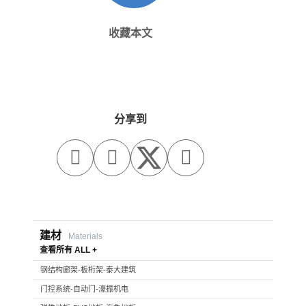
收藏本文
分享到



建材
Materials
查看所有 ALL +
钢结构廊架-板桁架-泰大建筑
门控系统-自动门-濠振机电