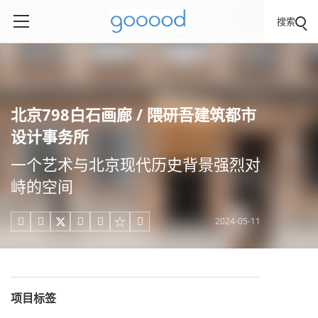
搜索
北京798白石画廊 / 隈研吾建筑都市
设计事务所
一个艺术与北京现代历史背景强烈对
峙的空间
2024-05-11





项目标签