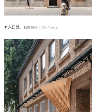
▼入口处，Entrance
© Zhu Yumeng