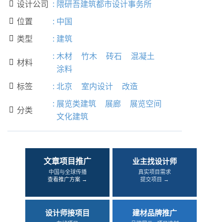
设计公司
:
隈研吾建筑都市设计事务所

位置
:
中国

类型
:
建筑

:
木材
竹木
砖石
混凝土
材料

涂料
标签
:
北京
室内设计
改造

:
展览类建筑
展廊
展览空间
分类

文化建筑
文章项目推广
业主找设计师
中国与全球传播
真实项目需求
查看推广方案 →
提交项目 →
设计师接项目
建材品牌推广