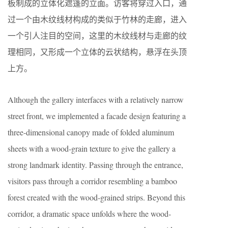
板制成的立体化遮篷的立面。访客将穿过入口，通
过一个由木纹线材构成的类似于竹林的走廊，进入
一个引人注目的空间，这里的木纹线材与走廊的纹
理相同，又形成一个立体的云状结构，悬浮在头顶
上方。
Although the gallery interfaces with a relatively narrow
street front, we implemented a facade design featuring a
three-dimensional canopy made of folded aluminum
sheets with a wood-grain texture to give the gallery a
strong landmark identity. Passing through the entrance,
visitors pass through a corridor resembling a bamboo
forest created with the wood-grained strips. Beyond this
corridor, a dramatic space unfolds where the wood-