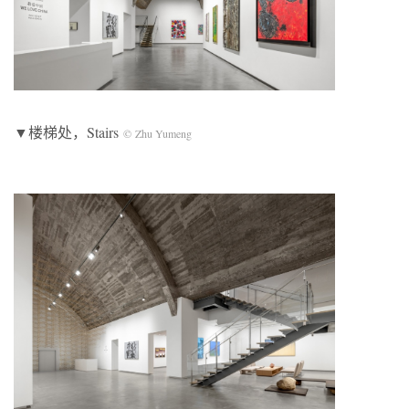
▼楼梯处，Stairs
© Zhu Yumeng