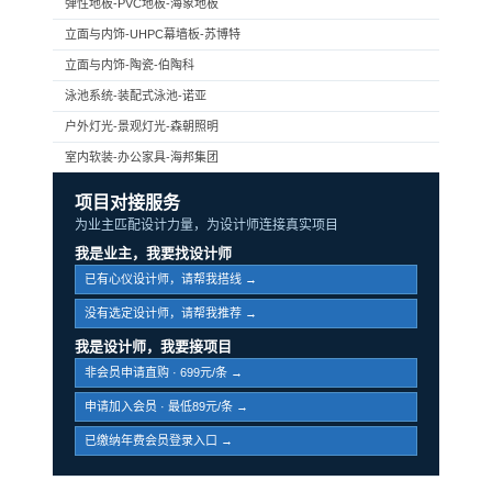
弹性地板-PVC地板-海象地板
立面与内饰-UHPC幕墙板-苏博特
立面与内饰-陶瓷-伯陶科
泳池系统-装配式泳池-诺亚
户外灯光-景观灯光-森朝照明
室内软装-办公家具-海邦集团
项目对接服务
为业主匹配设计力量，为设计师连接真实项目
我是业主，我要找设计师
已有心仪设计师，请帮我搭线 →
没有选定设计师，请帮我推荐 →
我是设计师，我要接项目
非会员申请直购 · 699元/条 →
申请加入会员 · 最低89元/条 →
已缴纳年费会员登录入口 →