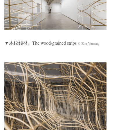
▼木纹线材，The wood-grained strips
© Zhu Yumeng