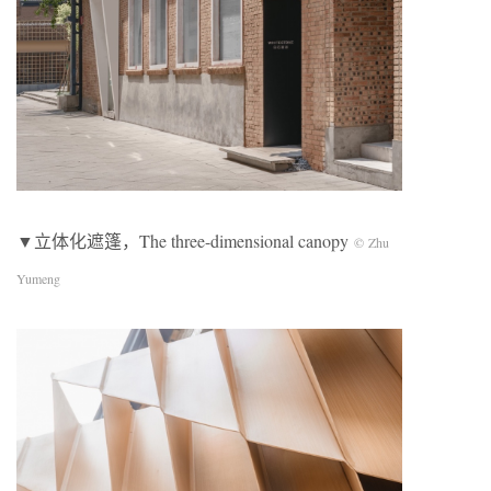
▼立体化遮篷，The three-dimensional canopy
© Zhu
Yumeng