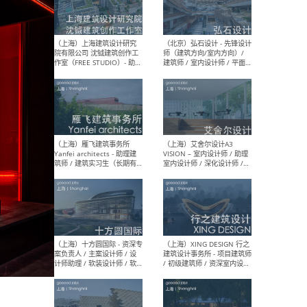
（北京）LOD朗奥建筑 - 资深
（杭
室内建筑师 / 产品研发及新
Bob
媒体运营设计师 / FF&E软装
/ 
设计师 / 深化设计师 / 实习
装设
生
（北京）SHUYAN design -
（上
项目负责人Project Manager
mea
/项目建筑师Project
/ 
Architect / 助理建筑师
师 
Assistant Architect / 创始
请）
人助理Founder's Assistant
/ 实习生Intern
（深圳）URBANUS 都市实践
（上
- 城市设计师 / 建筑师 / 景观
Atel
设计师 / 研究员
Arc