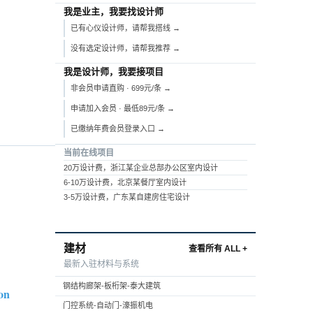
我是业主，我要找设计师
已有心仪设计师，请帮我搭线 →
没有选定设计师，请帮我推荐 →
我是设计师，我要接项目
非会员申请直购 · 699元/条 →
申请加入会员 · 最低89元/条 →
已缴纳年费会员登录入口 →
当前在线项目
20万设计费，浙江某企业总部办公区室内设计
6-10万设计费，北京某餐厅室内设计
3-5万设计费，广东某自建房住宅设计
建材
查看所有 ALL +
最新入驻材料与系统
钢结构廊架-板桁架-泰大建筑
on
门控系统-自动门-濠振机电