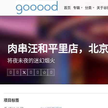
首页
专辑
分类
关于谷
肉串汪和平里店，北京 /
将夜未夜的迷幻烟火





项目标签