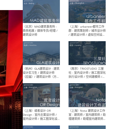
（杭州/青岛/上海/厦门/重
（上海
庆/成都）gad杰地设计 - 建
室 
筑 / 设备 / 城市设计 / 室内 /
计师
幕墙 / BIM / 成本 / 工程 / 运
生
营 / 品牌 / 观点views / 实习
等
（北京）MAT 超级建筑事务
（深圳
所 - 项目建筑师 / 初级建筑
景观
师/助理建筑师 / 室内建筑师
业设
/ 实习生
（北京）MAD建筑事务所 -
（上
商务拓展 / 媒体专员/经理 /
群 
建筑设计师
/ 
师 