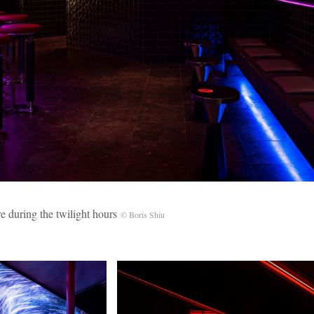
ng the twilight hours
© Boris Shiu