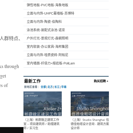
弹性地板-PVC地板-海象地板
立面与内饰-UHPC幕墙板-苏博特
立面与内饰-陶瓷-伯陶科
泳池系统-装配式泳池-诺亚
人群特点、
户外灯光-景观灯光-森朝照明
室内软装-办公家具-海邦集团
立面与内饰-哑质瓷砖-阿帕尼
室内墙面-纤倍力+熔岩板-PoliLam
aks through
rget
es of