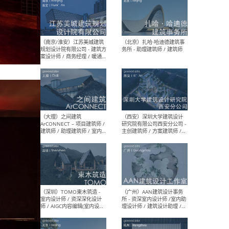
（杭州）GLA建筑设计 - 建筑
（南京
设计实习生 / 建筑设计师
社 
（应届）/ 建筑设计师（方案
执行
设计）/ 建筑设计师（施工
实习
图）/ 结构设计师 / 给排水设
计师
（上海）或者设计 OR
（上
Design - 室内主案设计师 /
室 -
室内设计师 / 施工图深化设
理建
计师 / 室内设计助理 / 新媒
实习
体运营
请）