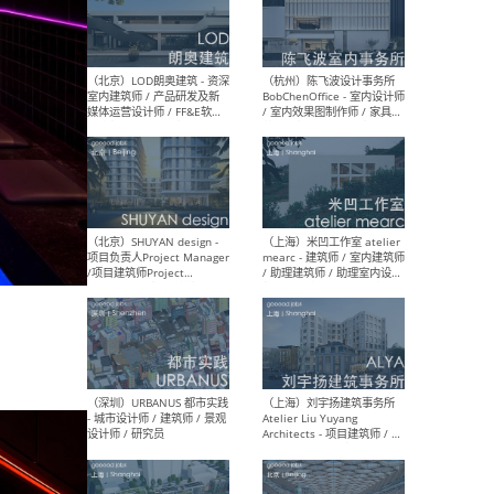
（南京/淮安）江苏美城建筑
（北
规划设计院有限公司 - 建筑方
务所
案设计师 / 商务经理 / 暖通
设计师 / 造价工程师
（大理）之间建筑
（西
ArCONNECT – 项目建筑师 /
研究
建筑师 / 助理建筑师 / 室内
主创
设计师 / 实习生
景观
施工
（深圳）TOMO東木筑造 -
（广
室内设计师 / 资深深化设计
所 
师 / AIGC内容编辑(室内设计
理设
方向) / 照明设计师 / 软装设
新媒
计师
生