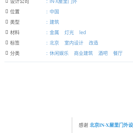
设计公司
:
IN·X屋里门外

位置
:
中国

类型
:
建筑

材料
:
金属
灯光
led

标签
:
北京
室内设计
改造

分类
:
休闲娱乐
商业建筑
酒吧
餐厅

北京IN·X屋里门外
感谢