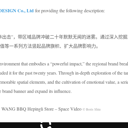
DESIGN Co., Ltd
for providing the following description:
拳出击”，带区域品牌冲破二十年默默无闻的迷雾。通过深入挖掘
值等一系列方法竖起品牌旗帜、扩大品牌影响力。
l environment that embodies a “powerful impact,” the regional brand bre
uded it for the past twenty years. Through in-depth exploration of the ta
morable spatial elements, and the cultivation of emotional value, a seri
e brand banner and expand its influence.
Q Hepingli Store – Space Video
© Boris Shiu