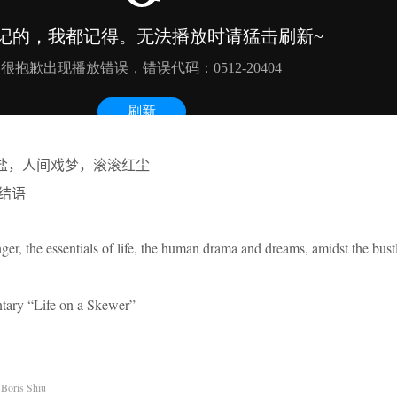
盐，人间戏梦，滚滚红尘
结语
nger, the essentials of life, the human drama and dreams, amidst the bust
tary “Life on a Skewer”
Boris Shiu