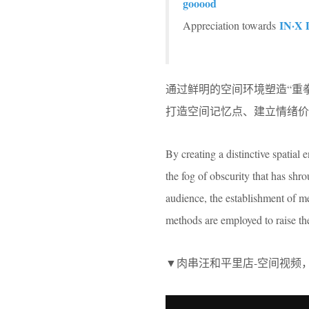
gooood
IN·X 
Appreciation towards
通过鲜明的空间环境塑造“重
打造空间记忆点、建立情绪价
By creating a distinctive spatia
the fog of obscurity that has shro
audience, the establishment of me
methods are employed to raise th
▼肉串汪和平里店-空间视频，WANG BB