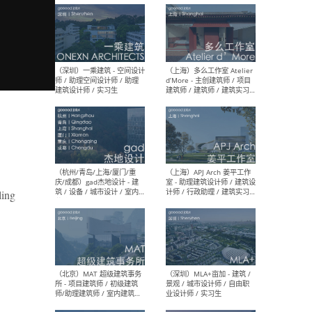
最新工作
按地区查看 ：
全部
|
北方
|
长江
|
华南
（上海）彬蔚致正建筑工作
（上海
室 – 项目建筑师 / 助理建筑
德佳
师 / 实习生
设计
ling
（深圳）一乘建筑 - 空间设计
（上
师 / 助理空间设计师 / 助理
d’M
建筑设计师 / 实习生
建筑
生 