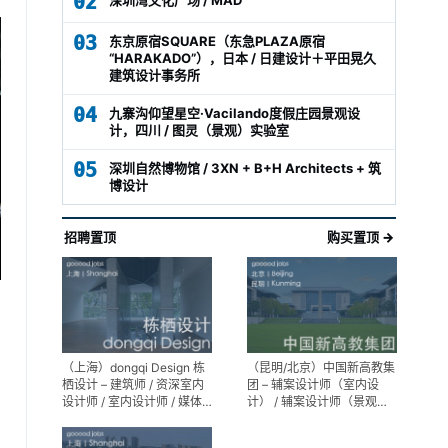
02
03
东京原宿SQUARE（东急PLAZA原宿
“HARAKADO”），日本 / 日建设计＋平田晃久
建筑设计事务所
04
九寨沟仰望星空·Vacilando度假庄园景观设
计，四川 / 图灵（景观）实验室
05
深圳自然博物馆 / 3XN + B+H Architects + 筑
博设计
招聘置顶
购买置顶 →
（上海）dongqi Design 栋
（昆明/北京）中国新高教集
栖设计 – 建筑师 / 资深室内
团 – 辅案设计师（室内设
设计师 / 室内设计师 / 媒体
计） / 辅案设计师（景观设
及公共关系主管 / 设计实习
计）/ 生活空间组长/教学空
生（常年招聘）
间组长 / 平面设计高级经理 /