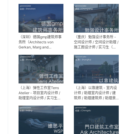
专员 / 实习生
（深圳）德国gmp建筑师事
（重庆）勉强设计事务所 -
务所（Architects von
空间设计师 / 空间设计助理 /
Gerkan, Marg and
施工图设计师 / 实习生（长
Partner）- 建筑实习生
期招募）
（上海）弹性工作室Tens
（上海）以靠建筑 - 室内设
Atelier - 项目室内设计师 /
计师 / 助理室内设计师 / 建
助理室内设计师 / 实习生
筑师 / 助理建筑师 / 助理景
（长期招募）
观设计师