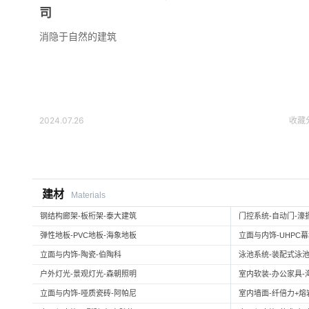
司
消隐于自然的建筑
2024.07.26
收藏
建材
Materials
钢结构廊架-板桁架-泰大建筑
门控系统-自动门-濠
弹性地板-PVC地板-海象地板
立面与内饰-UHPC
立面与内饰-陶瓷-伯陶科
泳池系统-装配式泳池
户外灯光-景观灯光-森朝照明
室内软装-办公家具-
立面与内饰-哑质瓷砖-阿帕尼
室内墙面-纤倍力+熔岩板