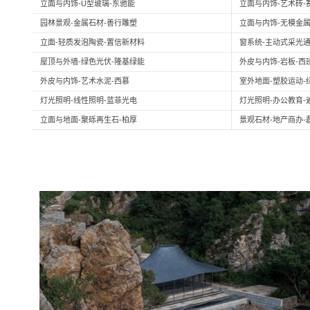
立面与内饰-U型玻璃-东驰能
立面与内饰-艺术砖-
园林景观-金属石材-善行雕塑
立面与内饰-无模金属
立面-轻质发泡陶瓷-置信新材料
窗系统-主动式采光通
屋顶与外墙-绿色光伏-隆基绿能
外皮与内饰-岩板-西
外皮与内饰-艺术水泥-西慕
室外地面-塑胶运动-
灯光照明-线性照明-蓝菲光电
灯光照明-办公教育-
立面与地面-聚砾再生石-柏厚
景观石材-地产商办-