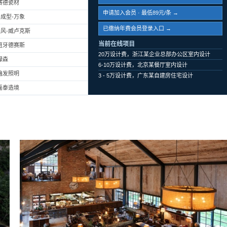
赛德瓷材
申请加入会员 · 最低89元/条 →
成型-万象
已缴纳年费会员登录入口 →
风-威卢克斯
当前在线项目
班牙德赛斯
20万设计费，浙江某企业总部办公区室内设计
绿森
6-10万设计费，北京某餐厅室内设计
遍发照明
3 - 5万设计费，广东某自建房住宅设计
磊泰造境