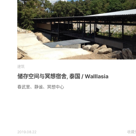
建筑
储存空间与冥想宿舍, 泰国 / Walllasia
春武里、静谧、冥想中心
2019.08.22
收藏