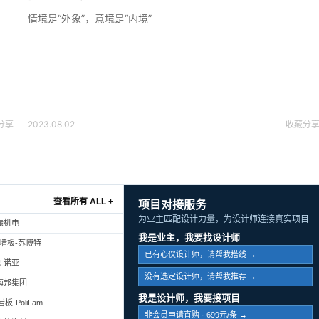
情境是“外象”，意境是“内境”
分享
2023.08.02
收藏
分
查看所有 ALL +
项目对接服务
为业主匹配设计力量，为设计师连接真实项目
振机电
我是业主，我要找设计师
幕墙板-苏博特
已有心仪设计师，请帮我搭线 →
-诺亚
没有选定设计师，请帮我推荐 →
海邦集团
我是设计师，我要接项目
-PoliLam
非会员申请直购 · 699元/条 →