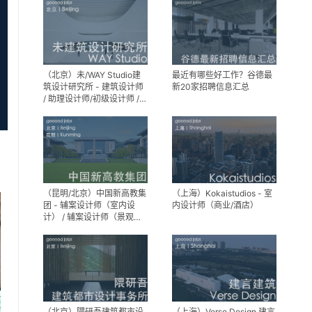
设计师
（北京）未/WAY Studio建
最近有哪些好工作？谷德最
筑设计研究所 - 建筑设计师
新20家招聘信息汇总
/ 助理设计师/初级设计师 /
实习生 / 办公室行政与商务
助理
（昆明/北京）中国新高教集
（上海）Kokaistudios - 室
团 - 辅案设计师（室内设
内设计师（商业/酒店）
计） / 辅案设计师（景观设
计）/ 生活空间组长/教学空
间组长 / 平面设计高级经理 /
展陈设计高级经理
（北京）隈研吾建筑都市设
（上海）Verse Design 建言