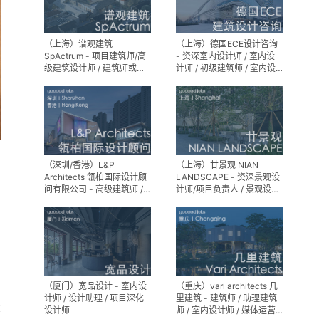
（上海）谱观建筑
（上海）德国ECE设计咨询
SpActrum - 项目建筑师/高
- 资深室内设计师 / 室内设
级建筑设计师 / 建筑师或助
计师 / 初级建筑师 / 室内设
理建筑师 / 室内设计师 / 新
计师（后期）/ 建筑室内实
媒体助理 / 实习生（建筑设
习生
计/媒体，长期有效）
（深圳/香港）L&P
（上海）廿景观 NIAN
Architects 瓴柏国际设计顾
LANDSCAPE - 资深景观设
问有限公司 - 高级建筑师 /
计师/项目负责人 / 景观设计
建筑设计师 / 资深别墅豪宅
师 / 景观设计实习生
精装设计师
（厦门）宽品设计 - 室内设
（重庆）vari architects 几
计师 / 设计助理 / 项目深化
里建筑 - 建筑师 / 助理建筑
享
设计师
师 / 室内设计师 / 媒体运营