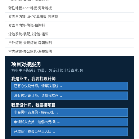
弹性地板-PVC地板-海象地板
立面与内饰-UHPC幕墙板-苏博特
立面与内饰-陶瓷-伯陶科
泳池系统-装配式泳池-诺亚
户外灯光-景观灯光-森朝照明
室内软装-办公家具-海邦集团
项目对接服务
为业主匹配设计力量，为设计师连接真实项目
我是业主，我要找设计师
已有心仪设计师，请帮我搭线 →
没有选定设计师，请帮我推荐 →
我是设计师，我要接项目
非会员申请直购 · 699元/条 →
申请加入会员 · 最低89元/条 →
已缴纳年费会员登录入口 →