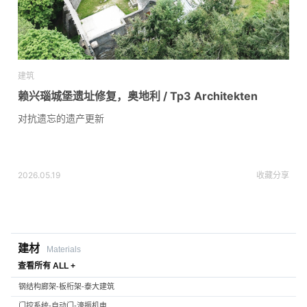
建筑
赖兴瑙城堡遗址修复，奥地利 / Tp3 Architekten
对抗遗忘的遗产更新
2026.05.19
收藏
分享
建材
Materials
查看所有 ALL +
钢结构廊架-板桁架-泰大建筑
门控系统-自动门-濠振机电