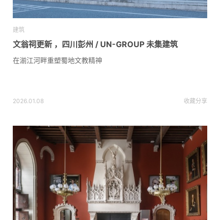
建筑
文翁祠更新 ，四川彭州 / UN-GROUP 未集建筑
在湔江河畔重塑蜀地文教精神
2026.01.08
收藏
分享