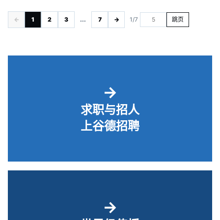
←
1
2
3
...
7
→
1/7
跳页
→
求职与招人
上谷德招聘
→