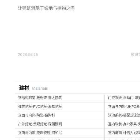
让建筑消隐于坡地与植物之间
2026.06.25
收藏
建材
Materials
钢结构廊架-板桁架-泰大建筑
门控系统-自动门-濠
弹性地板-PVC地板-海象地板
立面与内饰-UHPC
立面与内饰-陶瓷-伯陶科
泳池系统-装配式泳池
户外灯光-景观灯光-森朝照明
室内软装-办公家具-
立面与内饰-哑质瓷砖-阿帕尼
室内墙面-纤倍力+熔岩板