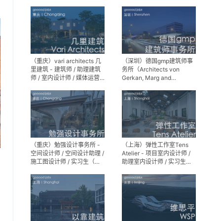
师 / 景观设计实习生
（重庆）vari architects 几
（深圳）德国gmp建筑师事
里建筑 - 建筑师 / 助理建筑
务所（Architects von
师 / 室内设计师 / 媒体运营
Gerkan, Marg and
专员 / 实习生
Partner）- 建筑实习生
（重庆）勉强设计事务所 -
（上海）弹性工作室Tens
空间设计师 / 空间设计助理 /
Atelier - 项目室内设计师 /
施工图设计师 / 实习生（长
助理室内设计师 / 实习生
期招募）
（长期招募）