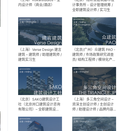
内设计师（商业/酒店）
计事务所 - 设计管理统筹 /
全职建筑设计师 / 实习生
（上海）Verse Design 建言
（北京/广州）众建筑 PAO -
建筑 – 建筑师 / 助理建筑师 /
建筑师 / 市场政策研究调查
建筑实习生
员/ 结构工程师 / 模块化产品
建筑设计师 / 室内装修工程
师 / 机电工程师 / 实习生
享
（北京）SAKO建筑设计工
（上海）多三角空间设计 –
社（北京卅口建筑设计咨询
资深主创设计师 / 主创设计
有限公司）– 全职建筑设计
师 / 助理设计师 / 品牌内容
师
运营负责人