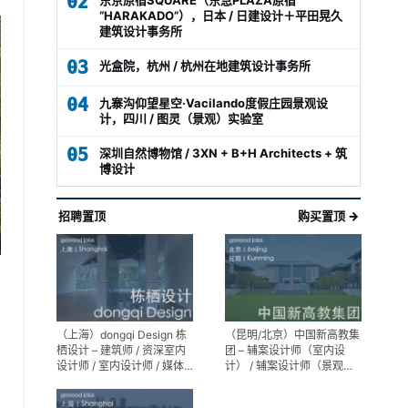
02
“HARAKADO”），日本 / 日建设计＋平田晃久
建筑设计事务所
03
光盒院，杭州 / 杭州在地建筑设计事务所
04
九寨沟仰望星空·Vacilando度假庄园景观设
计，四川 / 图灵（景观）实验室
05
深圳自然博物馆 / 3XN + B+H Architects + 筑
博设计
招聘置顶
购买置顶 →
（上海）dongqi Design 栋
（昆明/北京）中国新高教集
栖设计 – 建筑师 / 资深室内
团 – 辅案设计师（室内设
设计师 / 室内设计师 / 媒体
计） / 辅案设计师（景观设
及公共关系主管 / 设计实习
计）/ 生活空间组长/教学空
生（常年招聘）
间组长 / 平面设计高级经理 /