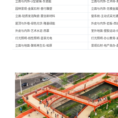
立面与内饰-U型玻璃-东驰能
立面与内饰-艺术砖-
园林景观-金属石材-善行雕塑
立面与内饰-无模金属
立面-轻质发泡陶瓷-置信新材料
窗系统-主动式采光通
屋顶与外墙-绿色光伏-隆基绿能
外皮与内饰-岩板-西
外皮与内饰-艺术水泥-西慕
室外地面-塑胶运动-
灯光照明-线性照明-蓝菲光电
灯光照明-办公教育-
立面与地面-聚砾再生石-柏厚
景观石材-地产商办-