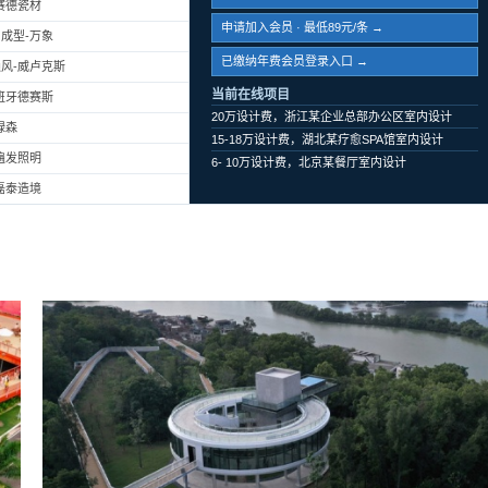
赛德瓷材
申请加入会员 · 最低89元/条 →
成型-万象
已缴纳年费会员登录入口 →
风-威卢克斯
当前在线项目
班牙德赛斯
20万设计费，浙江某企业总部办公区室内设计
绿森
15-18万设计费，湖北某疗愈SPA馆室内设计
遍发照明
6- 10万设计费，北京某餐厅室内设计
磊泰造境