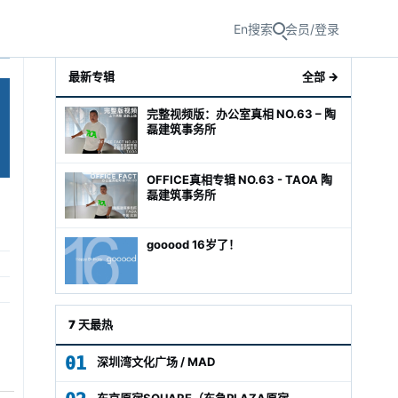
En
搜索
会员/登录
最新专辑
全部 →
完整视频版：办公室真相 NO.63 – 陶
磊建筑事务所
OFFICE真相专辑 NO.63 - TAOA 陶
磊建筑事务所
gooood 16岁了！
级经理
7 天最热
01
深圳湾文化广场 / MAD
东京原宿SQUARE（东急PLAZA原宿