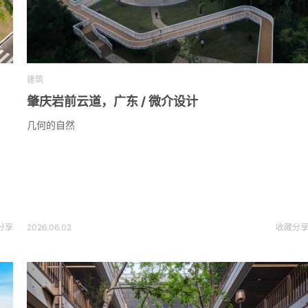
建筑
肇庆岩前云道，广东 / 微介设计
几何的自然
分享
2026.06.02
收藏
分