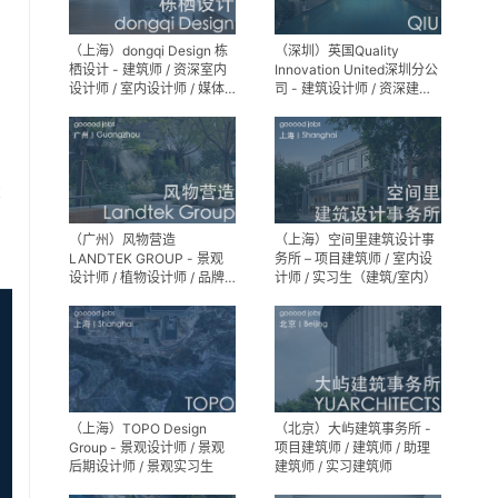
（上海）dongqi Design 栋
（深圳）英国Quality
栖设计 - 建筑师 / 资深室内
Innovation United深圳分公
设计师 / 室内设计师 / 媒体
司 - 建筑设计师 / 资深建筑
及公共关系主管 / 设计实习
设计师 / 室内设计师 / 设计
生（常年招聘）
实习生
享
（广州）风物营造
（上海）空间里建筑设计事
LANDTEK GROUP - 景观
务所 – 项目建筑师 / 室内设
设计师 / 植物设计师 / 品牌
计师 / 实习生（建筑/室内）
运营 / 实习生
（上海）TOPO Design
（北京）大屿建筑事务所 -
Group - 景观设计师 / 景观
项目建筑师 / 建筑师 / 助理
后期设计师 / 景观实习生
建筑师 / 实习建筑师