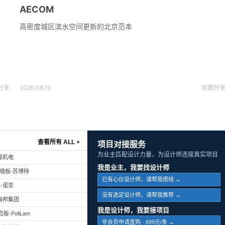
AECOM
高密度城区滨水空间更新的北京范本
分享
2026.06.15
收藏
分
查看所有 ALL +
项目对接服务
为业主匹配设计力量，为设计师连接真实项目
振机电
我是业主，我要找设计师
幕墙板-苏博特
已有心仪设计师，请帮我搭线 →
-诺亚
没有选定设计师，请帮我推荐 →
海邦集团
我是设计师，我要接项目
-PoliLam
非会员申请直购 · 699元/条 →