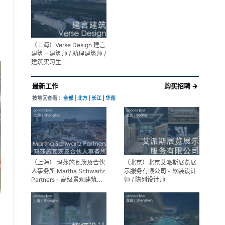
展陈设计高级经理
享
（上海）Verse Design 建言
建筑 – 建筑师 / 助理建筑师 /
建筑实习生
最新工作
购买招聘 →
按地区查看 ：
全部
|
北方
|
长江
|
华南
（上海） 玛莎施瓦茨及合伙
（北京）北京艾派斯展览展
人事务所 Martha Schwartz
示服务有限公司 - 软装设计
Partners – 高级景观建筑师
师 / 陈列设计师
Senior Landscape
Designer / 景观建筑师
Landscape Designer