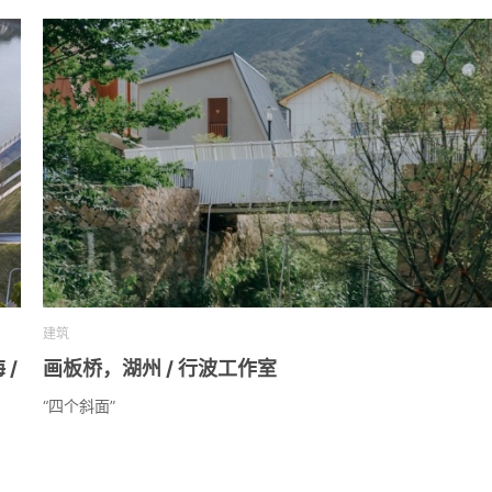
建筑
/
画板桥，湖州 / 行波工作室
“四个斜面”