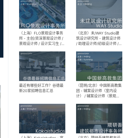
（上海）FLO景观设计事务
（北京）未/WAY Studio建
所 - 主创/资深景观设计师 /
筑设计研究所 - 建筑设计师
景观设计师 / 设计实习生 /
/ 助理设计师/初级设计师 /
商务行政助理 / 助理施工图
实习生 / 办公室行政与商务
设计师
助理
最近有哪些好工作？谷德最
（昆明/北京）中国新高教集
新20家招聘信息汇总
团 - 辅案设计师（室内设
计） / 辅案设计师（景观设
计）/ 生活空间组长/教学空
间组长 / 平面设计高级经理 /
展陈设计高级经理
（上海）Kokaistudios - 室
（北京）隈研吾建筑都市设