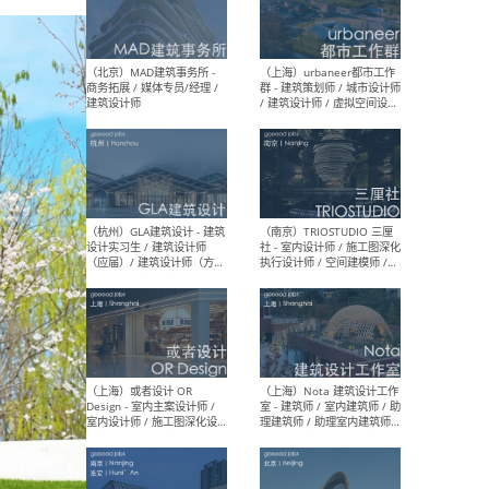
幕墙 / BIM / 成本 / 工程 / 运
生
营 / 品牌 / 观点views / 实习
等
（北京）MAT 超级建筑事务
（深圳
所 - 项目建筑师 / 初级建筑
景观
师/助理建筑师 / 室内建筑师
业设
/ 实习生
（北京）MAD建筑事务所 -
（上
商务拓展 / 媒体专员/经理 /
群 
建筑设计师
/ 
师 