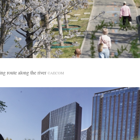
e along the river
©AECOM