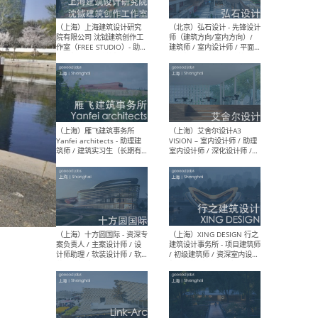
媒体运营设计师 / FF&E软装
/ 
设计师 / 深化设计师 / 实习
装设
生
（北京）SHUYAN design -
（上
项目负责人Project Manager
mea
/项目建筑师Project
/ 
Architect / 助理建筑师
师 
Assistant Architect / 创始
请）
人助理Founder's Assistant
/ 实习生Intern
（深圳）URBANUS 都市实践
（上
- 城市设计师 / 建筑师 / 景观
Atel
设计师 / 研究员
Arc
媒体
生（