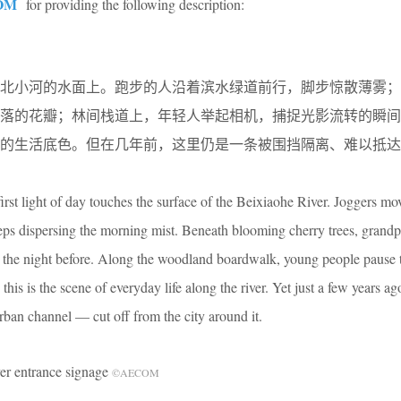
OM
for providing the following description:
北小河的水面上。跑步的人沿着滨水绿道前行，脚步惊散薄雾；
飘落的花瓣；林间栈道上，年轻人举起相机，捕捉光影流转的瞬间
岸的生活底色。但在几年前，这里仍是一条被围挡隔离、难以抵达
rst light of day touches the surface of the Beixiaohe River. Joggers mo
teps dispersing the morning mist. Beneath blooming cherry trees, grand
om the night before. Along the woodland boardwalk, young people pause 
this is the scene of everyday life along the river. Yet just a few years a
rban channel — cut off from the city around it.
ntrance signage
©AECOM