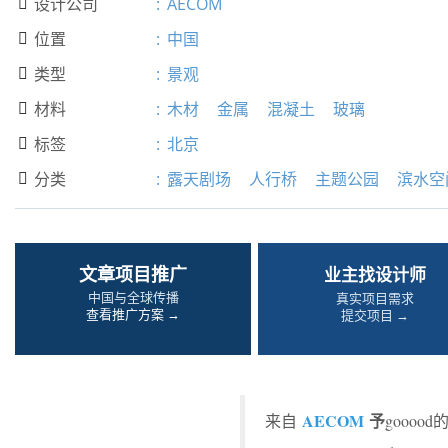
设计公司
:
AECOM

位置
:
中国

类型
:
景观

材料
:
木材
金属
混凝土
玻璃

标签
:
北京

分类
:
露天剧场
人行桥
主题公园
滨水空

文章项目推广
业主找设计师
中国与全球传播
真实项目需求
查看推广方案 →
提交项目 →
AECOM
予
来自
gooo