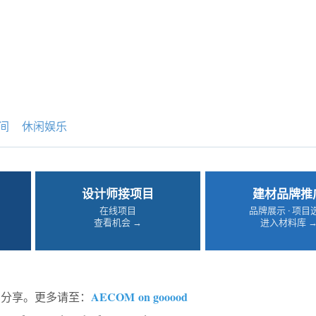
间
休闲娱乐
设计师接项目
建材品牌推
在线项目
品牌展示 · 项目
查看机会 →
进入材料库 
AECOM on gooood
od的分享。更多请至：