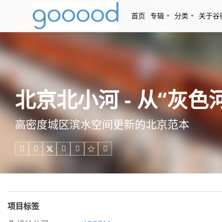
首页
专辑
分类
关于谷
北京北小河 - 从“灰色河
高密度城区滨水空间更新的北京范本





项目标签