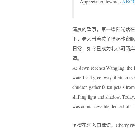
AEC
Appreciation towards
清晨的望京，第一缕阳光落在
下，老人带着孩子拾起昨夜
日常，如今已成为北小河两
道。
As dawn reaches Wangjing, the fi
waterfront greenway, their foots
children gather fallen petals fr
shifting light and shadow. Today, 
was an inaccessible, fenced-off u
▼樱花河入口标识，Cherry river e