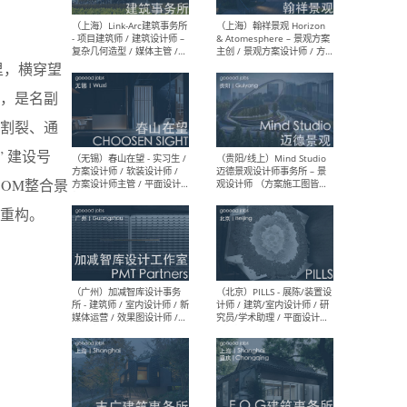
（上海）上海建筑设计研究
（北
院有限公司 沈钺建筑创作工
师（
作室（FREE STUDIO）- 助理
建筑
里，横穿望
建筑师 / 驻场建筑师 / 实习
设计
生
实习
，是名副
割裂、通
 建设号
OM整合景
（上海）雁飞建筑事务所
（上
Yanfei architects - 助理建
VIS
重构。
筑师 / 建筑实习生（长期有
室内
效）
软装
（上海）十方圆国际 - 资深专
（上海
案负责人 / 主案设计师 / 设
建筑
计师助理 / 软装设计师 / 软
/ 
装设计师助理
师 