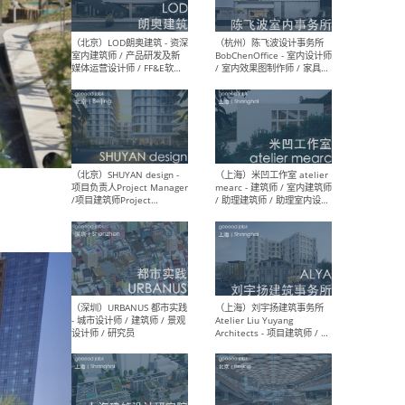
（大理）之间建筑
（西
ArCONNECT – 项目建筑师 /
研究
建筑师 / 助理建筑师 / 室内
主创
设计师 / 实习生
景观
施工
（深圳）TOMO東木筑造 -
（广
室内设计师 / 资深深化设计
所 
师 / AIGC内容编辑(室内设计
理设
方向) / 照明设计师 / 软装设
新媒
计师
生
（北京）LOD朗奥建筑 - 资深
（杭
室内建筑师 / 产品研发及新
Bob