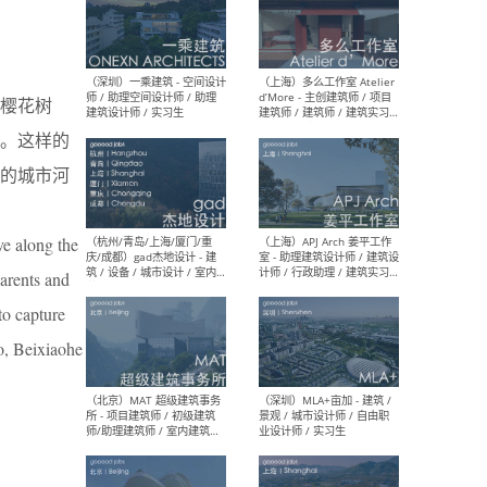
（上海）彬蔚致正建筑工作
（上海
室 – 项目建筑师 / 助理建筑
德佳
樱花树
师 / 实习生
设计
。这样的
的城市河
ve along the
（深圳）一乘建筑 - 空间设计
（上
师 / 助理空间设计师 / 助理
d’M
parents and
建筑设计师 / 实习生
建筑
生 
to capture
go, Beixiaohe
（杭州/青岛/上海/厦门/重
（上海
庆/成都）gad杰地设计 - 建
室 
筑 / 设备 / 城市设计 / 室内 /
计师