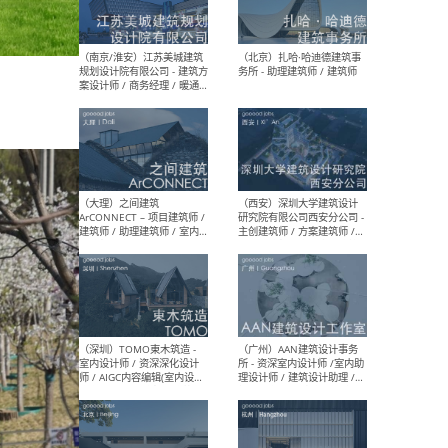
（杭州）GLA建筑设计 - 建筑
（南京
设计实习生 / 建筑设计师
社 
（应届）/ 建筑设计师（方案
执行
设计）/ 建筑设计师（施工
实习
图）/ 结构设计师 / 给排水设
计师
（上海）或者设计 OR
（上
Design - 室内主案设计师 /
室 -
室内设计师 / 施工图深化设
理建
计师 / 室内设计助理 / 新媒
实习
体运营
请）
（南京/淮安）江苏美城建筑
（北
规划设计院有限公司 - 建筑方
务所
案设计师 / 商务经理 / 暖通
设计师 / 造价工程师