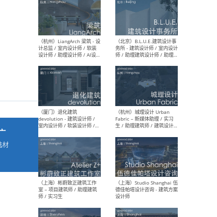
最新工作
按地区查看 ：
全部
|
北方
|
长江
|
华南
（杭州）LiangArch 梁筑 - 设
（北
计总监 / 室内设计师 / 软装
务所
设计师 / 助理设计师 / AI设计
师 
师 / 施工图深化设计师 / 品
室内
牌商务总助
广
选材
→
（厦门）退化建筑
（杭
devolution - 建筑设计师 /
Fab
室内设计师 / 软装设计师 /
生 
项目统筹 / 合伙人助理
师