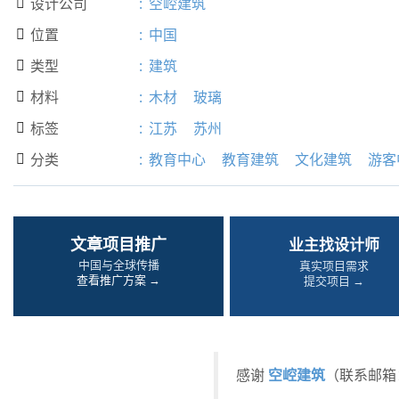
设计公司
:
空崆建筑

位置
:
中国

类型
:
建筑

材料
:
木材
玻璃

标签
:
江苏
苏州

分类
:
教育中心
教育建筑
文化建筑
游客

文章项目推广
业主找设计师
中国与全球传播
真实项目需求
查看推广方案 →
提交项目 →
空崆建筑
感谢
（联系邮箱