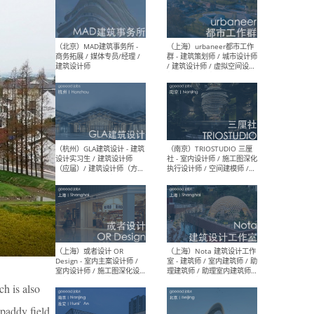
幕墙 / BIM / 成本 / 工程 / 运
生
营 / 品牌 / 观点views / 实习
等
（北京）MAT 超级建筑事务
（深圳
所 - 项目建筑师 / 初级建筑
景观
师/助理建筑师 / 室内建筑师
业设
/ 实习生
（北京）MAD建筑事务所 -
（上
商务拓展 / 媒体专员/经理 /
群 
建筑设计师
/ 
师 
h is also
 paddy field.