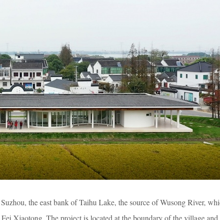
, Suzhou, the east bank of Taihu Lake, the source of Wusong River, whic
 Fei Xiaotong. The project is located at the boundary of the village and