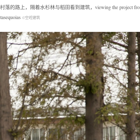
，隔着水杉林与稻田看到建筑，viewing the project from th
etasequoias
©空崆建筑