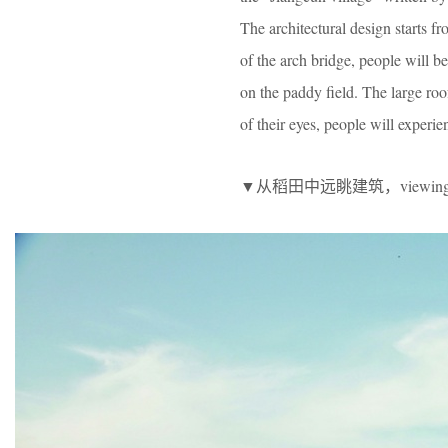
The architectural design starts f
of the arch bridge, people will be
on the paddy field. The large roof
of their eyes, people will experi
▼从稻田中远眺建筑，viewing the pr