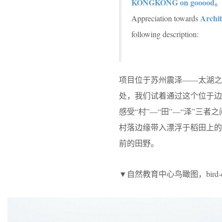
KONGKONG on gooood
Archi
Appreciation towards
following description:
项目位于苏州震泽——太湖之
处，我们试着通过这个位于
感受“村”—“田”—“泽”
村落边缘带入漂浮于稻田上
前的田野。
▼自然教育中心鸟瞰图，bird-eye’s v