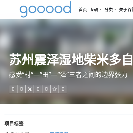
首页
专辑
分类
关于谷
苏州震泽湿地柴米多自
感受“村“—“田”—“泽”三者之间的边界张力





项目标签