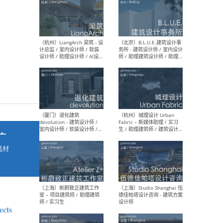
最新工作
按地区查看 ：
全部
|
北方
|
长江
|
华南
（杭州）LiangArch 梁筑 - 设
（北
计总监 / 室内设计师 / 软装
务所
设计师 / 助理设计师 / AI设计
师 
师 / 施工图深化设计师 / 品
室内
牌商务总助
广
选材
→
（厦门）退化建筑
（杭
devolution - 建筑设计师 /
Fab
室内设计师 / 软装设计师 /
生 
项目统筹 / 合伙人助理
师
ects