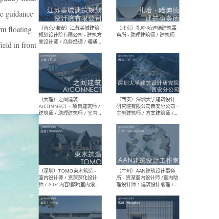
（杭州）GLA建筑设计 - 建筑
（南京
he guidance
设计实习生 / 建筑设计师
社 
（应届）/ 建筑设计师（方案
执行
rm floating
设计）/ 建筑设计师（施工
实习
图）/ 结构设计师 / 给排水设
ield in front
计师
（上海）或者设计 OR
（上
Design - 室内主案设计师 /
室 -
室内设计师 / 施工图深化设
理建
计师 / 室内设计助理 / 新媒
实习
体运营
请）
（南京/淮安）江苏美城建筑
（北
规划设计院有限公司 - 建筑方
务所
案设计师 / 商务经理 / 暖通
设计师 / 造价工程师