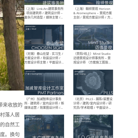
（上海）上海建筑设计研究
（北
院有限公司 沈钺建筑创作工
师（
作室（FREE STUDIO）- 助理
建筑
建筑师 / 驻场建筑师 / 实习
设计
生
实习
（上海）雁飞建筑事务所
（上
Yanfei architects - 助理建
VIS
筑师 / 建筑实习生（长期有
室内
效）
软装
带来收放的
村落人居
（上海）十方圆国际 - 资深专
（上海
案负责人 / 主案设计师 / 设
建筑
的自然工
计师助理 / 软装设计师 / 软
/ 
装设计师助理
师 
度。换句