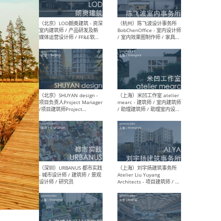
（大理）之间建筑
（西
ArCONNECT – 项目建筑师 /
研究
建筑师 / 助理建筑师 / 室内
主创
设计师 / 实习生
景观
施工
（深圳）TOMO東木筑造 -
（广
室内设计师 / 资深深化设计
所 
师 / AIGC内容编辑(室内设计
理设
方向) / 照明设计师 / 软装设
新媒
计师
生
（北京）LOD朗奥建筑 - 资深
（杭
室内建筑师 / 产品研发及新
Bob