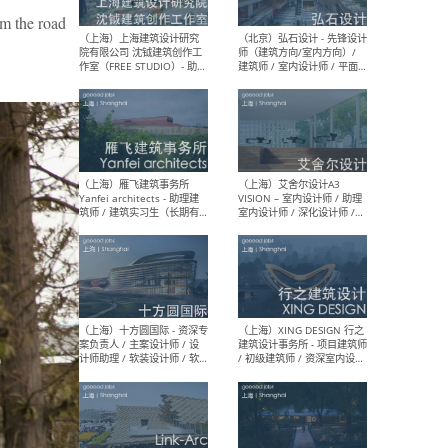
媒体运营设计师 / FF&E软装
/ 
e road
设计师 / 深化设计师 / 实习
装设
生
（北京）SHUYAN design -
（上
项目负责人Project Manager
mea
/项目建筑师Project
/ 
Architect / 助理建筑师
师 
Assistant Architect / 创始
请）
人助理Founder's Assistant
/ 实习生Intern
（深圳）URBANUS 都市实践
（上
- 城市设计师 / 建筑师 / 景观
Atel
设计师 / 研究员
Arc
媒体
生（