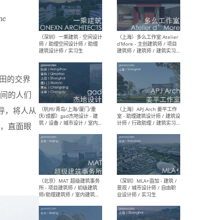
he
（上海）彬蔚致正建筑工作
（上海
室 – 项目建筑师 / 助理建筑
德佳
师 / 实习生
设计
田的交界
间的人们
导，将人从
（深圳）一乘建筑 - 空间设计
（上
师 / 助理空间设计师 / 助理
d’M
，直面眼
建筑设计师 / 实习生
建筑
生 
（杭州/青岛/上海/厦门/重
（上海
庆/成都）gad杰地设计 - 建
室 
筑 / 设备 / 城市设计 / 室内 /
计师