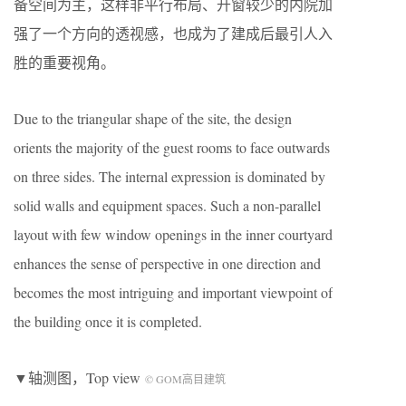
备空间为主，这样非平行布局、开窗较少的内院加
强了一个方向的透视感，也成为了建成后最引人入
胜的重要视角。
Due to the triangular shape of the site, the design
orients the majority of the guest rooms to face outwards
on three sides. The internal expression is dominated by
solid walls and equipment spaces. Such a non-parallel
layout with few window openings in the inner courtyard
enhances the sense of perspective in one direction and
becomes the most intriguing and important viewpoint of
the building once it is completed.
▼轴测图，Top view
© GOM高目建筑