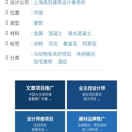
设计公司
:
上海高目建筑设计事务所

位置
:
中国

类型
:
建筑

材料
:
金属
混凝土
清水混凝土

标签
:
动物
河北
秦皇岛
阿那亚

:
与动物有关的项目
休闲娱乐
分类

住宅建筑
酒店
文章项目推广
业主找设计师
中国与全球传播
真实项目需求
查看推广方案 →
提交项目 →
设计师接项目
建材品牌推广
在线项目
品牌展示 · 项目选材
查看机会 →
进入材料库 →