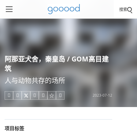
搜索
阿那亚犬舍，秦皇岛 / GOM高目建
筑
人与动物共存的场所
2023-07-12





项目标签