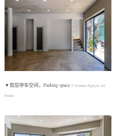
▼首层停车空间，Parking space
© Sonmeo Nguyen Art
Studio