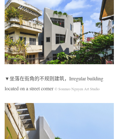
▼坐落在街角的不规则建筑，Irregular building
located on a street corner
© Sonmeo Nguyen Art Studio