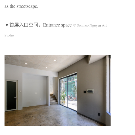
as the streetscape.
▼首层入口空间，Entrance space
© Sonmeo Nguyen Art
Studio