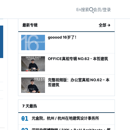
En
搜索
会员/登录
最新专辑
全部 →
gooood 16岁了！
OFFICE真相专辑 NO.62 - 本哲建筑
完整视频版：办公室真相 NO.62 – 本
哲建筑
级经理
7 天最热
01
光盒院，杭州 / 杭州在地建筑设计事务所
深圳自然博物馆 / 3XN + B+H Architects + 筑