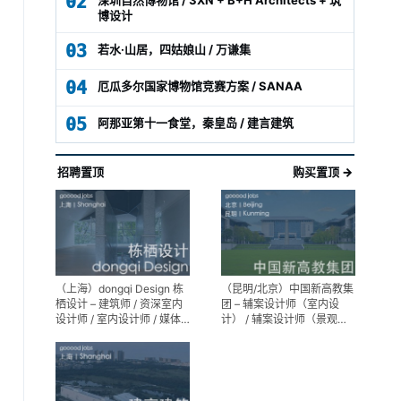
02
博设计
03
若水·山居，四姑娘山 / 万谦集
04
厄瓜多尔国家博物馆竞赛方案 / SANAA
05
阿那亚第十一食堂，秦皇岛 / 建言建筑
招聘置顶
购买置顶 →
（上海）dongqi Design 栋
（昆明/北京）中国新高教集
栖设计 – 建筑师 / 资深室内
团 – 辅案设计师（室内设
设计师 / 室内设计师 / 媒体
计） / 辅案设计师（景观设
及公共关系主管 / 设计实习
计）/ 生活空间组长/教学空
生（常年招聘）
间组长 / 平面设计高级经理 /
展陈设计高级经理