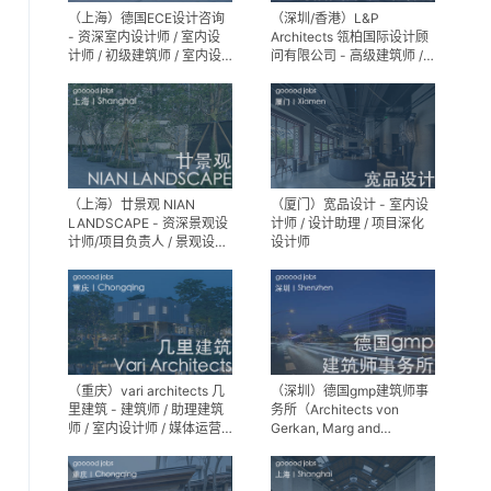
（上海）德国ECE设计咨询
（深圳/香港）L&P
- 资深室内设计师 / 室内设
Architects 瓴柏国际设计顾
计师 / 初级建筑师 / 室内设
问有限公司 - 高级建筑师 /
计师（后期）/ 建筑室内实
建筑设计师 / 资深别墅豪宅
习生
精装设计师
（上海）廿景观 NIAN
（厦门）宽品设计 - 室内设
LANDSCAPE - 资深景观设
计师 / 设计助理 / 项目深化
计师/项目负责人 / 景观设计
设计师
师 / 景观设计实习生
（重庆）vari architects 几
（深圳）德国gmp建筑师事
里建筑 - 建筑师 / 助理建筑
务所（Architects von
师 / 室内设计师 / 媒体运营
Gerkan, Marg and
专员 / 实习生
Partner）- 建筑实习生