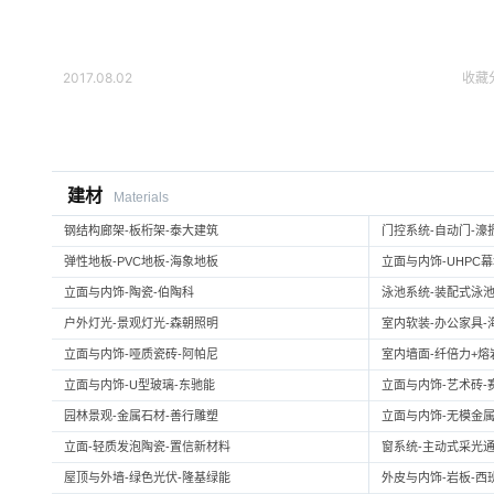
2017.08.02
收藏
建材
Materials
钢结构廊架-板桁架-泰大建筑
门控系统-自动门-濠
弹性地板-PVC地板-海象地板
立面与内饰-UHPC
立面与内饰-陶瓷-伯陶科
泳池系统-装配式泳池
户外灯光-景观灯光-森朝照明
室内软装-办公家具-
立面与内饰-哑质瓷砖-阿帕尼
室内墙面-纤倍力+熔岩板
立面与内饰-U型玻璃-东驰能
立面与内饰-艺术砖-
园林景观-金属石材-善行雕塑
立面与内饰-无模金属
立面-轻质发泡陶瓷-置信新材料
窗系统-主动式采光通
屋顶与外墙-绿色光伏-隆基绿能
外皮与内饰-岩板-西