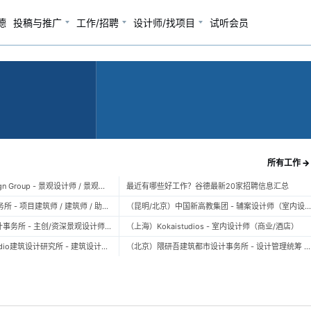
德
投稿与推广
工作/招聘
设计师/找项目
试听会员
所有工作 →
（上海）TOPO Design Group - 景观设计师 / 景观后期设计师 / 景观实习生
最近有哪些好工作？谷德最新20家招聘信息汇总
（北京）大屿建筑事务所 - 项目建筑师 / 建筑师 / 助理建筑师 / 实习建筑师
（昆明/北京）中国新高教集团 - 辅案设计师（室内设计） / 辅案设计师（景观设计）/ 生活空间组长/教学空间组长 / 平面设计高级经理 / 展陈设计高
（上海）FLO景观设计事务所 - 主创/资深景观设计师 / 景观设计师 / 设计实习生 / 商务行政助理 / 助理施工图设计师
（上海）Kokaistudios - 室内设计师（商业/酒店）
（北京）未/WAY Studio建筑设计研究所 - 建筑设计师 / 助理设计师/初级设计师 / 实习生 / 办公室行政与商务助理
（北京）隈研吾建筑都市设计事务所 - 设计管理统筹 / 全职建筑设计师 / 实习生