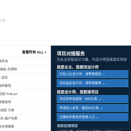
分享
查看所有 ALL +
项目对接服务
为业主匹配设计力量，为设计师连接真实项目
振机电
我是业主，我要找设计师
幕墙板-苏博特
已有心仪设计师，请帮我搭线 →
-诺亚
没有选定设计师，请帮我推荐 →
海邦集团
我是设计师，我要接项目
-PoliLam
非会员申请直购 · 699元/条 →
赛德瓷材
申请加入会员 · 最低89元/条 →
成型-万象
已缴纳年费会员登录入口 →
风-威卢克斯
当前在线项目
班牙德赛斯