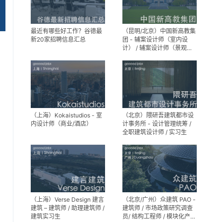
最近有哪些好工作？谷德最
（昆明/北京）中国新高教集
新20家招聘信息汇总
团 - 辅案设计师（室内设
计） / 辅案设计师（景观设
计）/ 生活空间组长/教学空
间组长 / 平面设计高级经理 /
展陈设计高级经理
（上海）Kokaistudios - 室
（北京）隈研吾建筑都市设
内设计师（商业/酒店）
计事务所 - 设计管理统筹 /
全职建筑设计师 / 实习生
（上海）Verse Design 建言
（北京/广州）众建筑 PAO -
建筑 – 建筑师 / 助理建筑师 /
建筑师 / 市场政策研究调查
建筑实习生
员/ 结构工程师 / 模块化产品