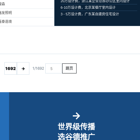
20万设计费，浙江某企业总部办公区室内设计
绿森
6-10万设计费，北京某餐厅室内设计
遍发照明
3 - 5万设计费，广东某自建房住宅设计
磊泰造境
1692
→
1/1692
跳页
→
世界级传播
选谷德推广