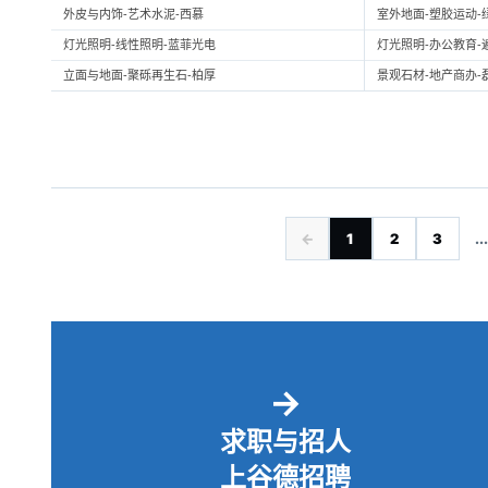
外皮与内饰-艺术水泥-西慕
室外地面-塑胶运动-
灯光照明-线性照明-蓝菲光电
灯光照明-办公教育-
立面与地面-聚砾再生石-柏厚
景观石材-地产商办-
←
1
2
3
...
→
求职与招人
上谷德招聘