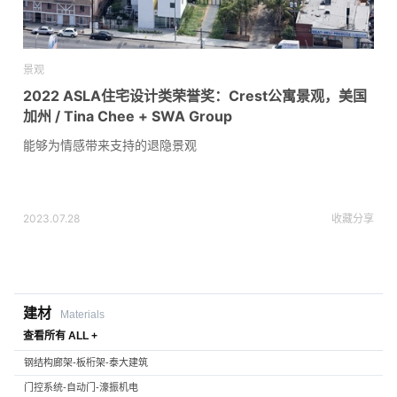
景观
2022 ASLA住宅设计类荣誉奖：Crest公寓景观，美国
加州 / Tina Chee + SWA Group
能够为情感带来支持的退隐景观
2023.07.28
收藏
分享
建材
Materials
查看所有 ALL +
钢结构廊架-板桁架-泰大建筑
门控系统-自动门-濠振机电