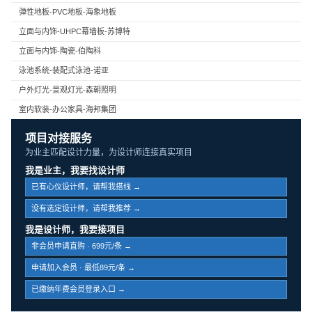
弹性地板-PVC地板-海象地板
立面与内饰-UHPC幕墙板-苏博特
立面与内饰-陶瓷-伯陶科
泳池系统-装配式泳池-诺亚
户外灯光-景观灯光-森朝照明
室内软装-办公家具-海邦集团
项目对接服务
为业主匹配设计力量，为设计师连接真实项目
我是业主，我要找设计师
已有心仪设计师，请帮我搭线 →
没有选定设计师，请帮我推荐 →
我是设计师，我要接项目
非会员申请直购 · 699元/条 →
申请加入会员 · 最低89元/条 →
已缴纳年费会员登录入口 →