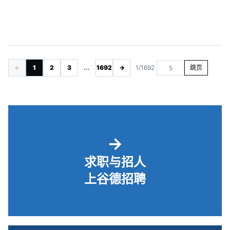
←
1
2
3
...
1692
→
1/1692
跳页
→
求职与招人
上谷德招聘